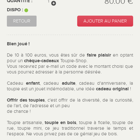
80.00 €
QUANTITÉ :
DISPO :
RETOUR
AJOUTER AU PANIER
Bien joué !
faire plaisir
De 10 à 100 euros, vous êtes sûr de
en optant
chèque-cadeaux
pour un
Toupie-Shop.
Vous recevrez par e-mail un code avec le montant choisi que
vous pourrez adresser à la personne désirée.
enfant
adulte
Cadeau
, cadeau
, cadeau d'anniversaire, la
cadeau original
toupie est un jouet indémodable, une idée
!
Offrir des toupies
, c'est offrir de la diversité, de la curiosité,
de l'art, de l'adresse et un peu
de chance !
toupie en bois
Toupie artisanale,
, toupie à ficelle, toupie de
rue, toupie mini, ce jeu traditionnel traverse le temps et
l'espace. Ne vous privez pas de ce génial jeu de bois.