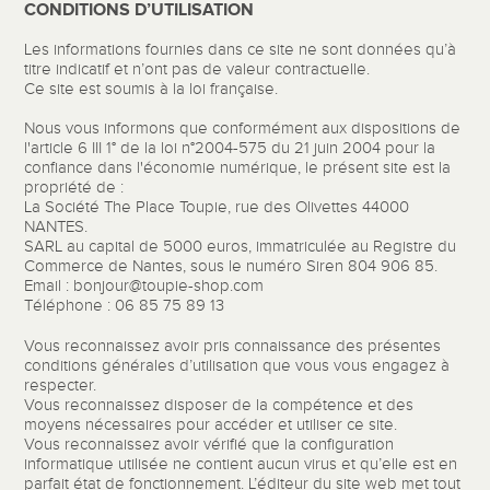
CONDITIONS D’UTILISATION
Les informations fournies dans ce site ne sont données qu’à
titre indicatif et n’ont pas de valeur contractuelle.
Ce site est soumis à la loi française.
Nous vous informons que conformément aux dispositions de
l'article 6 III 1° de la loi n°2004-575 du 21 juin 2004 pour la
confiance dans l'économie numérique, le présent site est la
propriété de :
La Société
The Place Toupie
,
rue des Olivettes 44000
NANTES
.
SARL
au capital de
5000
euros, immatriculée au Registre du
Commerce de
Nantes,
sous le numéro Siren
804 906 85.
Email :
bonjour@toupie-shop.com
Téléphone :
06 85 75 89 13
Vous reconnaissez avoir pris connaissance des présentes
conditions générales d’utilisation que vous vous engagez à
respecter.
Vous reconnaissez disposer de la compétence et des
moyens nécessaires pour accéder et utiliser ce site.
Vous reconnaissez avoir vérifié que la configuration
informatique utilisée ne contient aucun virus et qu’elle est en
parfait état de fonctionnement. L’éditeur du site web met tout