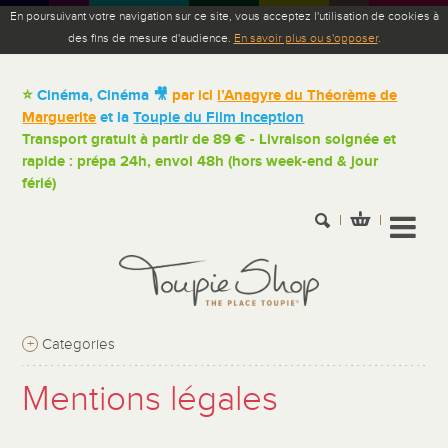
En poursuivant votre navigation sur ce site, vous acceptez l'utilisation de cookies à
des fins de mesure d'audience.
En savoir plus ou s'opposer
.
⭐
Cinéma, Cinéma 🎥
par ici
l’Anagyre du Théorème de
Marguerite
et la
Toupie du Film Inception
Transport gratuit à partir de 89 € - Livraison soignée et
rapide : prépa 24h, envoi 48h (hors week-end & jour
férié)
+
Categories
Mentions légales