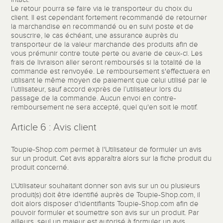
Le retour pourra se faire via le transporteur du choix du
client. Il est cependant fortement recommandé de retourner
la marchandise en recommandé ou en suivi poste et de
souscrire, le cas échéant, une assurance auprès du
transporteur de la valeur marchande des produits afin de
vous prémunir contre toute perte ou avarie de ceux-ci. Les
frais de livraison aller seront remboursés si la totalité de la
commande est renvoyée. Le remboursement s'effectuera en
utilisant le même moyen de paiement que celui utilisé par le
l’utilisateur, sauf accord exprès de l’utilisateur lors du
passage de la commande. Aucun envoi en contre-
remboursement ne sera accepté, quel qu'en soit le motif.
Article 6 : Avis client
Toupie-Shop.com permet à l'Utilisateur de formuler un avis
sur un produit. Cet avis apparaîtra alors sur la fiche produit du
produit concerné.
L'Utilisateur souhaitant donner son avis sur un ou plusieurs
produit(s) doit être identifié auprès de Toupie-Shop.com, il
doit alors disposer d'identifiants Toupie-Shop.com afin de
pouvoir formuler et soumettre son avis sur un produit. Par
ailleurs, seul un majeur est autorisé à formuler un avis