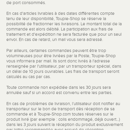
de port consommés.
En cas d'articles livrables à des dates différentes compte
tenu de leur disponibilité, Toupie-Shop se réserve la
possibilité de fractionner les livraisons. Le montant total de la
commande est alors débité. La participation aux frais de
traitement et d'expédition ne sera facturée que pour un seul
envoi. En cas de retard, un mail vous sera adressé.
Par ailleurs, certaines commandes peuvent être trop
volumineuses pour être livrées par la Poste, Toupie-Shop
vous informera par mail. Ils sont donc livrés à l'adresse
renseignée par l'utilisateur, par un transporteur spécial, dans
un délai de 10 jours ouvrables. Les frais de transport seront
calculés au cas par cas.
Toute commande non expédiée dans les 30 jours sera
annulée sauf si un accord est convenu entre les parties.
En cas de problèmes de livraison, l’utilisateur doit notifier au
transporteur sur le bon de transport dès réception de sa
commande et à Toupie-Shop.com toutes réserves sur le
produit livré (par exemple : colis endommagé, déjà ouvert...)
dans les 3 jours suivant la réception du produit exclusivement
par lettre recommandée avec accusé de réception.