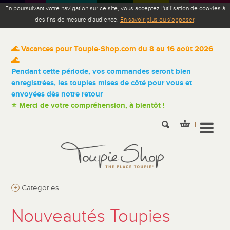
En poursuivant votre navigation sur ce site, vous acceptez l'utilisation de cookies à
des fins de mesure d'audience.
En savoir plus ou s'opposer
.
🌊 Vacances pour Toupie-Shop.com du 8 au 16 août 2026
🌊
Pendant cette période, vos commandes seront bien
enregistrées, les toupies mises de côté pour vous et
envoyées dès notre retour
⭐ Merci de votre compréhension, à bientôt !
+
Categories
Nouveautés Toupies