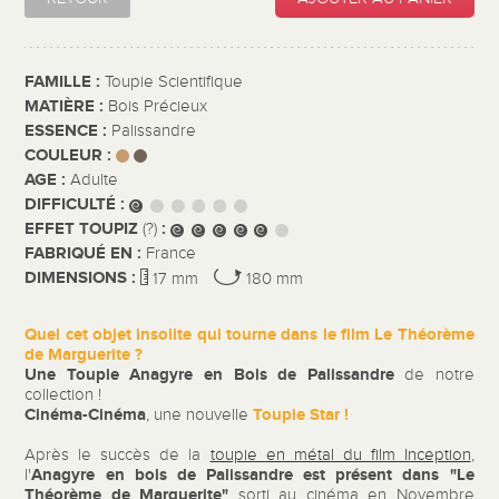
FAMILLE :
Toupie Scientifique
MATIÈRE :
Bois Précieux
ESSENCE :
Palissandre
COULEUR :
AGE :
Adulte
DIFFICULTÉ :
EFFET TOUPIZ
:
(?)
FABRIQUÉ EN :
France
DIMENSIONS :
17 mm
180 mm
Quel cet objet insolite qui tourne dans le film Le Théorème
de Marguerite ?
Une Toupie Anagyre
en Bois de Palissandre
de notre
collection !
Cinéma-Cinéma
Toupie Star !
, une nouvelle
Après le succès de la
toupie en métal du film Inception
,
Anagyre en bois de Palissandre est présent dans "Le
l'
Théorème de Marguerite"
sorti au cinéma en Novembre