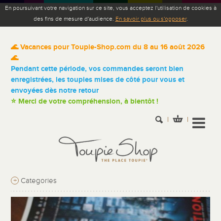
En poursuivant votre navigation sur ce site, vous acceptez l'utilisation de cookies à
des fins de mesure d'audience.
En savoir plus ou s'opposer
.
🌊 Vacances pour Toupie-Shop.com du 8 au 16 août 2026
🌊
Pendant cette période, vos commandes seront bien
enregistrées, les toupies mises de côté pour vous et
envoyées dès notre retour
⭐ Merci de votre compréhension, à bientôt !
+
Categories