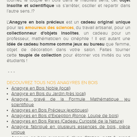
objet
tournez la toupie en bois dans le mauvais sens, cet
insolite et scientifique
va s’arrêter, osciller et repartir dans
l’autre sens..!?
Anagyre en bois précieux
cadeau original unique
L'
est un
amoureux des sciences
pour les
, du travail artisanal, pour un
collectionneur d'objets insolites
, un cadeau pour un
professeur, mathématicien ou cinéphile ! Il est autant une
idée de cadeau homme
comme jeux au bureau
que femme,
objet de décoration dans votre salon. Faites tourner
toupie de collection
cette
pour étonner vos invités ou vos
étudiants !
- - -
DECOUVREZ TOUS NOS ANAGYRES EN BOIS
Anagyre en Bois Noble (local)
Anagyre en Bois du Jardin (très local)
Anagyre gravé de la Formule Mathématique jeu
scientifique
Anagyres en Bois Précieux (exotiques)
Anagyres en Bois d'Exception (Ronce, Loupe de bois)
Anagyres en Bois Rares (Cadeau Curiosité de la Nature)
Anagyre fabriqué en plusieurs essences de bois, pièce
unique