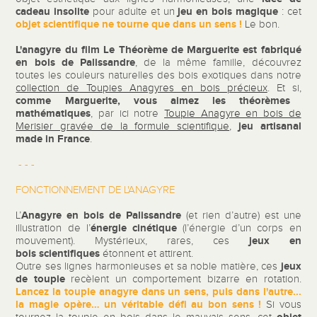
cadeau insolite
jeu en bois magique
pour adulte et un
: cet
objet scientifique ne tourne que dans un sens !
Le bon.
L'anagyre du film Le Théorème de Marguerite est fabriqué
en bois de Palissandre
, de la même famille, découvrez
toutes les couleurs naturelles des bois exotiques dans notre
collection de Toupies Anagyres en bois précieux
.
Et si,
comme Marguerite, vous aimez les
théorèmes
mathématiques
, par ici notre
Toupie Anagyre en bois de
jeu artisanal
Merisier gravée de la formule scientifique
,
made in France
.
- - -
FONCTIONNEMENT DE L'ANAGYRE
Anagyre en bois de Palissandre
L’
(et rien d’autre) est une
énergie cinétique
illustration de l’
(l’énergie d’un corps en
jeux en
mouvement). Mystérieux, rares, ces
bois scientifiques
étonnent et attirent.
jeux
Outre ses lignes harmonieuses et sa noble matière, ces
de toupie
recèlent un comportement bizarre en rotation.
Lancez la toupie anagyre dans un sens, puis dans l'autre...
la magie opère… un véritable défi au bon sens !
Si vous