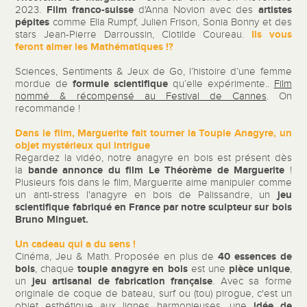
Film franco-suisse
artistes
2023.
d'Anna Novion avec des
pépites
comme Ella Rumpf, Julien Frison, Sonia Bonny et des
Ils vous
stars Jean-Pierre Darroussin, Clotilde Coureau.
feront
aimer les Mathématiques !?
Sciences, Sentiments & Jeux de Go, l’histoire d’une femme
formule scientifique
mordue de
qu’elle expérimente..
Film
nommé & récompensé au Festival de Cannes
. On
recommande !
Dans le film, Marguerite fait tourner la Toupie Anagyre, un
objet mystérieux qui intrigue
Regardez la vidéo, notre anagyre en bois est présent dès
bande annonce du film Le Théorème de Marguerite
la
!
Plusieurs fois dans le film, Marguerite aime manipuler comme
jeu
un anti-stress l'anagyre en bois de Palissandre, un
scientifique
fabriqué en France par notre sculpteur sur bois
Bruno Minguet.
Un cadeau qui a du sens !
40 essences de
Cinéma, Jeu & Math. Proposée en plus de
bois
toupie anagyre en bois
pièce unique
, chaque
est une
,
jeu artisanal de fabrication française
un
. Avec sa forme
originale de coque de bateau, surf ou (tou) pirogue, c'est un
idée de
objet esthétique aux lignes harmonieuses, une