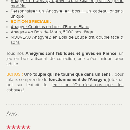
Anagyre en bois pyrogravé d'une Citation, petit & grand
modèle
Personnaliser un Anagyre en bois ! Un cadeau original
unique
EDITION SPECIALE :
Anagyre Coutelas en bois d'Ebène Blanc
Anagyre en Bois de Morta, 5000 ans d'âge !
NOUVEAU Anagyre2 en Bois de Loupe d'If, double face &
sens
Anagyres sont fabriqués et gravés en France
Tous nos
, un
jeu en bois artisanal, de collection, une pièce unique pour
adulte.
toupie qui ne tourne que dans un sens
BONUS :
Une
... pour
fonctionnement de l’Anagyre
mieux comprendre le
, jetez un
oeil sur l'extrait de l'
émission "On n'est pas que des
cobayes"
.
Avis :