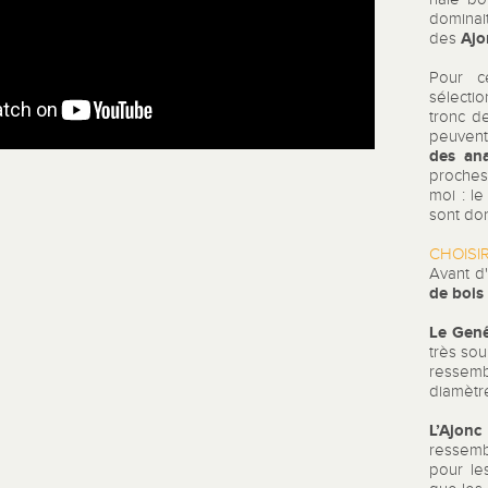
dominait
Ajo
des
Pour 
sélecti
tronc d
peuvent
des an
proches
moi : l
sont don
CHOISIR
Avant d
de bois
Le Gen
très sou
ressemb
diamètr
L’Ajonc
ressemb
pour le