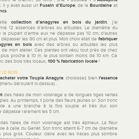
Fusain d’Europe
Bourdaine
. Il y avait aussi un
, de la
et
ncs
.
collection d’anagyres en bois du jardin
cette
, j’ai
onné 12 essences d’arbres ou arbustes. Le diamètre du
e la plupart d’entre eux ne dépasse pas 10 cm, d’autres
fabriquer
 dépasser les 80 cm et plus. Mon choix était de
agyres en bois
avec des arbres ou arbustes les plus
 de mon atelier. Ces plantes ont vécu tout près de chez
e plus proche à 10 m, le plus lointain moins de 10 km. Ce
100 % fabrication locale
c des bois très locaux,
!
 LE BOIS
acheter votre Toupie Anagyre
l'essence
'
, choisissez bien
(menu déroulant ci-dessus) :
êt
des haies de mon voisinage a de longues tiges vertes
ples. Au printemps, il porte des fleurs jaunes or. Son tronc
le a une branche à la fois souple et très dur, son
e dépasse rarement les 5 cm.
des haies de mon voisinage est très épineux. La fleur
le à celle du Genêt. Son tronc atteint 6-7 cm de diamètre
s plus gros. Couleur claire avec les traces plus sombre