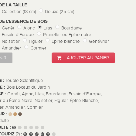
DE LA TAILLE
Collection (18 cm)
Deluxe (25 cm)
DE L'ESSENCE DE BOIS
Genêt
Ajonc
Lilas
Bourdaine
Fusain d'Europe
Prunelier ou Epine noire
Noisetier
Figuier
Epine blanche
Genévrier
Amandier
Cormier
OUR
AJOUTER AU PANIER
E :
Toupie Scientifique
E :
Bois Locaux du Jardin
E :
Genêt, Ajonc, Lilas, Bourdaine, Fusain d'Europe,
r ou Épine Noire, Noisetier, Figuier, Épine Blanche,
er, Amandier, Cormier
UR :
dulte
ULTÉ :
TOUPIZ
:
(?)