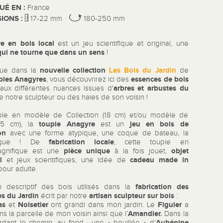
UÉ EN :
France
IONS :
17-22 mm
180-250 mm
e en bois local
est un jeu scientifique et original, une
qui ne tourne que dans un sens
!
nouvelle collection
Les Bois du Jardin
nue dans la
de
pies Anagyres
essences de bois
, vous découvrirez ici des
arbres et arbustes du
aux différentes nuances issues d'
e notre sculpteur ou des haies de son voisin !
ble en modèle de Collection (18 cm) et/ou modèle de
toupie Anagyre
jeu en bois de
25 cm), la
est un
on
avec une forme atypique, une coque de bateau, la
fabrication locale
rogue ! De
, cette toupie en
pièce unique
objet
agnifique est une
à la fois jouet,
l
cadeau made in
et jeux scientifiques, une idée de
our adulte.
fabrication des
n descriptif des bois utilisés dans la
s du Jardin
artisan sculpteur sur bois
écrit par notre
:
as
Noisetier
Figuier
et
ont grandi dans mon jardin. Le
a
Amandier.
s la parcelle de mon voisin ainsi que l’
Dans la
Aubépine
rdant le chemin, au fond , une « bouillée » d’