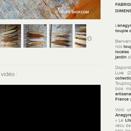
FABRIQ
DIMENS
anagyr
L'
toupie 
Bienve
tou
nos
locales
jardin
d
Disponi
Luxe (
vidéo :
collecti
Toupi
bois m
artisana
France
p
Voici u
Anagyre
Lil
« Le
vécu dan
haie bo