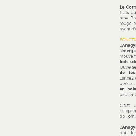
Le Cor
fruits q
rare. Bo
rouge-b
avant d
FONCT
Anagyr
L’
énerg
l’
mouve
bois sci
Outre s
de tou
Lancez
opère… 
en bois
osciller
C'est
compre
de l'
émi
Anagy
L’
pour le