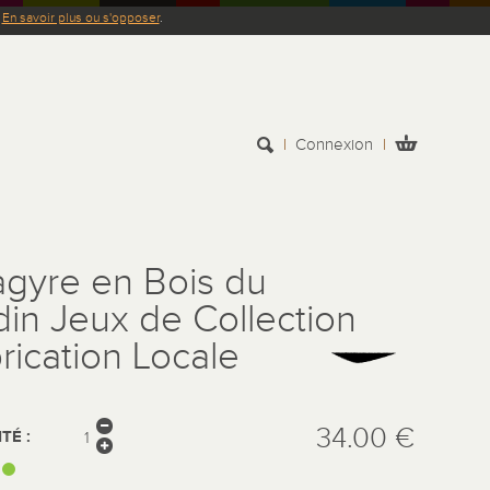
.
En savoir plus ou s'opposer
.
Connexion
gyre en Bois du
din Jeux de Collection
rication Locale
34.00 €
TÉ :
: