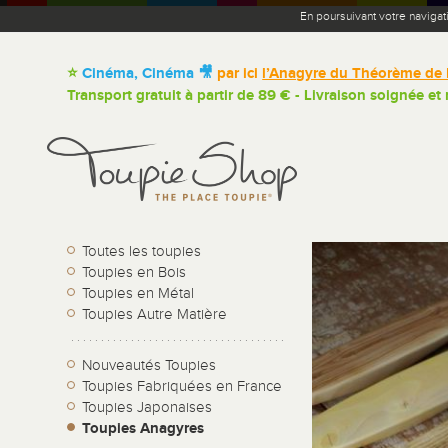
En poursuivant votre navigat
⭐
Cinéma, Cinéma 🎥
par ici
l’Anagyre du Théorème de 
Transport gratuit à partir de 89 € - Livraison soignée et
Toutes les toupies
Toupies en Bois
Toupies en Métal
Toupies Autre Matière
Nouveautés Toupies
Toupies Fabriquées en France
Toupies Japonaises
Toupies Anagyres