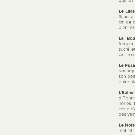
que les 
Le Lilas
fleurs a
cm de d
bien ma
La Bo
fréquent
sucré e
cm, la c
Le Fusa
remarqu
son bois
entre bl
L’Epine
diffici
noires.
cœur s’a
des vein
Le Nois
moi et 