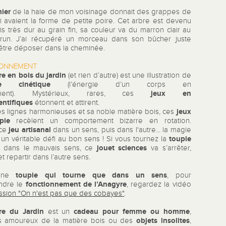
mier
de la haie de mon voisinage donnait des grappes de
ui avaient la forme de petite poire. Cet arbre est devenu
is très dur au grain fin, sa couleur va du marron clair au
run. J’ai récupéré un morceau dans son bûcher juste
’être déposer dans la cheminée.
IONNEMENT
e en bois du jardin
(et rien d’autre) est une illustration de
ie cinétique
(l’énergie d’un corps en
jeux en
ment). Mystérieux, rares, ces
entifiques
étonnent et attirent.
jeux
es lignes harmonieuses et sa noble matière bois, ces
pie
recèlent un comportement bizarre en rotation.
jeu artisanal
 ce
dans un sens, puis dans l'autre... la magie
toupie
un véritable défi au bon sens ! Si vous tournez la
jouet sciences
dans le mauvais sens, ce
va s’arrêter,
 et repartir dans l’autre sens.
toupie qui tourne que dans un sens
 une
, pour
fonctionnement de l’Anagyre
ndre le
, regardez la vidéo
ssion "On n'est pas que des cobayes"
.
re du Jardin
cadeau pour femme ou homme
est un
,
objets insolites
s amoureux de la matière bois ou des
,