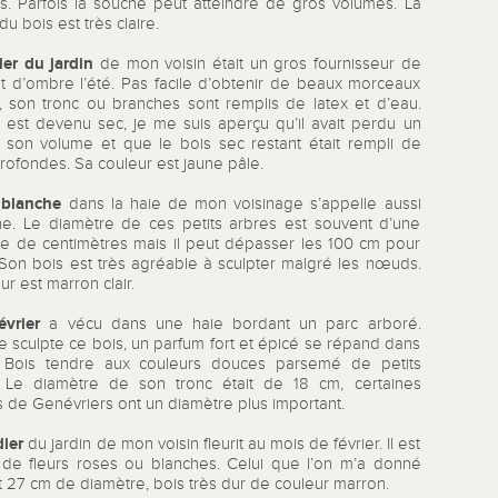
s. Parfois la souche peut atteindre de gros volumes. La
du bois est très claire.
ier du jardin
de mon voisin était un gros fournisseur de
et d’ombre l’été. Pas facile d’obtenir de beaux morceaux
, son tronc ou branches sont remplis de latex et d’eau.
il est devenu sec, je me suis aperçu qu’il avait perdu un
e son volume et que le bois sec restant était rempli de
rofondes. Sa couleur est jaune pâle.
 blanche
dans la haie de mon voisinage s’appelle aussi
e. Le diamètre de ces petits arbres est souvent d’une
ne de centimètres mais il peut dépasser les 100 cm pour
. Son bois est très agréable à sculpter malgré les nœuds.
ur est marron clair.
vrier
a vécu dans une haie bordant un parc arboré.
e sculpte ce bois, un parfum fort et épicé se répand dans
er. Bois tendre aux couleurs douces parsemé de petits
Le diamètre de son tronc était de 18 cm, certaines
 de Genévriers ont un diamètre plus important.
ier
du jardin de mon voisin fleurit au mois de février. Il est
 de fleurs roses ou blanches. Celui que l’on m’a donné
t 27 cm de diamètre, bois très dur de couleur marron.