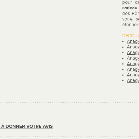
pour de
cadeau
des Pè
votre s
étonner 
DECOUV
Anagy
Anagy
Anagyr
Anagy
Anagy
Anagy
Anagy
Anagy
R À DONNER VOTRE AVIS