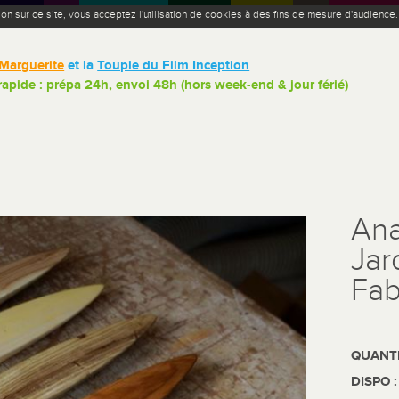
ion sur ce site, vous acceptez l'utilisation de cookies à des fins de mesure d'audience
Marguerite
et la
Toupie du Film Inception
 rapide : prépa 24h, envoi 48h (hors week-end & jour férié)
Ana
Jar
Fab
QUANTI
DISPO 