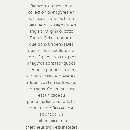
Bienvenue dans notre
collection d'Anagyres en
bois aussi appelés Pierre
Celtique ou Rattleback en
anglais. Originale, cette
Toupie Celte ne tourne
que dans un sens ! Des
jeux en bois magiques et
scientifiques ! Nos toupies
anagyres sont fabriquées
en France par un sculpteur
sur bois, chaque pièce est
unique, voici un cadeau qui
a du sens. Ce jeu artisanal
est un cadeau
personnalisé pour adulte,
pour un professeur de
sciences, un
mathématicien, un
chercheur d'objets insolites