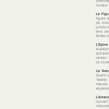
branche
couleur 
Le Figu
figues 
de bois
Lorsqu’
tiers d
fentes p
L’Epine
Aubépin
quinzai
certain
La coule
Le Gené
Quand j
l’ateli
nœuds. 
espèces
L’Amand
couvert
mesurai