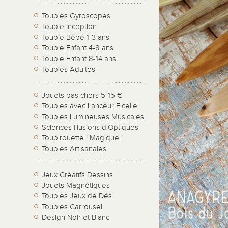
Toupies Gyroscopes
Toupie Inception
Toupie Bébé 1-3 ans
Toupie Enfant 4-8 ans
Toupie Enfant 8-14 ans
Toupies Adultes
Jouets pas chers 5-15 €
Toupies avec Lanceur Ficelle
Toupies Lumineuses Musicales
Sciences Illusions d'Optiques
Toupirouette ! Magique !
Toupies Artisanales
Jeux Créatifs Dessins
Jouets Magnétiques
Toupies Jeux de Dés
Toupies Carrousel
Design Noir et Blanc