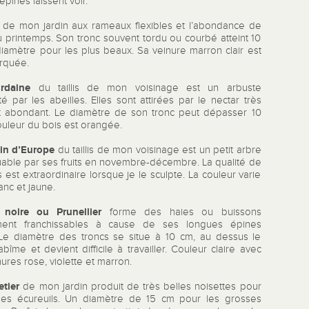
épines laissent voir.
de mon jardin aux rameaux flexibles et l’abondance de
u printemps. Son tronc souvent tordu ou courbé atteint 10
iamètre pour les plus beaux. Sa veinure marron clair est
rquée.
urdaine
du taillis de mon voisinage est un arbuste
é par les abeilles. Elles sont attirées par le nectar très
t abondant. Le diamètre de son tronc peut dépasser 10
ouleur du bois est orangée.
in d’Europe
du taillis de mon voisinage est un petit arbre
able par ses fruits en novembre-décembre. La qualité de
 est extraordinaire lorsque je le sculpte. La couleur varie
anc et jaune.
 noire
ou Prunellier
forme des haies ou buissons
lement franchissables à cause de ses longues épines
 Le diamètre des troncs se situe à 10 cm, au dessus le
bîme et devient difficile à travailler. Couleur claire avec
ures rose, violette et marron.
etier
de mon jardin produit de très belles noisettes pour
les écureuils. Un diamètre de 15 cm pour les grosses