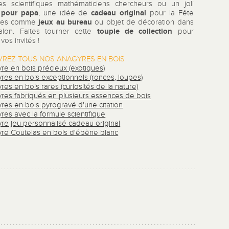
s scientifiques mathématiciens chercheurs ou un joli
 pour papa
cadeau original
, une idée de
pour la Fête
jeux au bureau
res comme
ou objet de décoration dans
toupie de collection
alon. Faites tourner cette
pour
vos invités !
REZ TOUS NOS ANAGYRES EN BOIS
re en bois précieux (exotiques)
res en bois exceptionnels (ronces, loupes)
es en bois rares (curiosités de la nature)
res fabriqués en plusieurs essences de bois
res en bois pyrogravé d'une citation
res avec la formule scientifique
re jeu personnalisé cadeau original
re Coutelas en bois d'ébène blanc