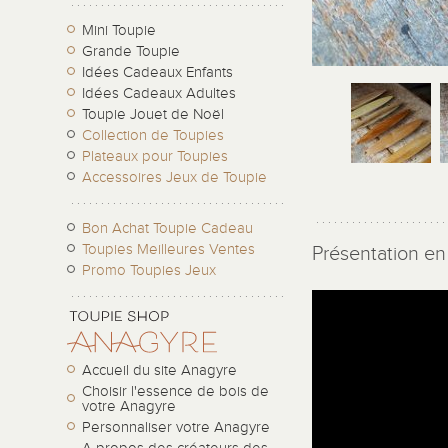
Mini Toupie
Grande Toupie
Idées Cadeaux Enfants
Idées Cadeaux Adultes
Toupie Jouet de Noël
Collection de Toupies
Plateaux pour Toupies
Accessoires Jeux de Toupie
Bon Achat Toupie Cadeau
Toupies Meilleures Ventes
Présentation en 
Promo Toupies Jeux
Accueil du site Anagyre
Choisir l'essence de bois de
votre Anagyre
Personnaliser votre Anagyre