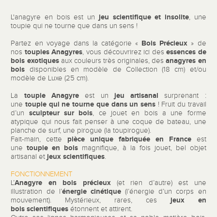
jeu scientifique et insolite
L'anagyre en bois est un
, une
toupie qui ne tourne que dans un sens !
Bois Précieux
Partez en voyage dans la catégorie «
» de
toupies Anagyres
essences de
nos
, vous découvrirez ici des
bois exotiques
anagyres en
aux couleurs très originales, des
bois
disponibles en modèle de Collection (18 cm) et/ou
modèle de Luxe (25 cm).
toupie Anagyre
jeu artisanal
La
est un
surprenant :
toupie qui ne tourne que dans un sens
une
! Fruit du travail
sculpteur sur bois
d’un
, ce jouet en bois a une forme
atypique qui nous fait penser à une coque de bateau, une
planche de surf, une pirogue (la toupirogue).
pièce unique
fabriquée en France
Fait-main, cette
est
toupie en bois
une
magnifique, à la fois jouet, bel objet
jeux scientifiques
artisanal et
.
FONCTIONNEMENT
Anagyre en bois précieux
L’
(et rien d’autre) est une
énergie cinétique
illustration de l’
(l’énergie d’un corps en
jeux en
mouvement). Mystérieux, rares, ces
bois scientifiques
étonnent et attirent.