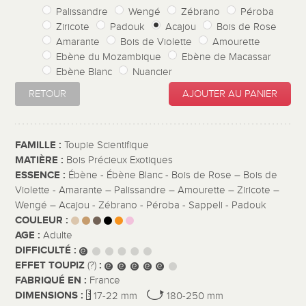
Palissandre
Wengé
Zébrano
Péroba
Ziricote
Padouk
Acajou
Bois de Rose
Amarante
Bois de Violette
Amourette
Ebène du Mozambique
Ebène de Macassar
Ebène Blanc
Nuancier
RETOUR
AJOUTER AU PANIER
FAMILLE :
Toupie Scientifique
MATIÈRE :
Bois Précieux Exotiques
ESSENCE :
Ébène - Ébène Blanc - Bois de Rose – Bois de
Violette - Amarante – Palissandre – Amourette – Ziricote –
Wengé – Acajou - Zébrano - Péroba - Sappeli - Padouk
COULEUR :
AGE :
Adulte
DIFFICULTÉ :
EFFET TOUPIZ
:
(?)
FABRIQUÉ EN :
France
DIMENSIONS :
17-22 mm
180-250 mm