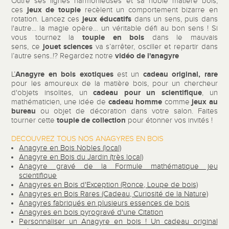
Outre ses lignes harmonieuses et sa noble matière bois,
jeux de toupie
ces
recèlent un comportement bizarre en
jeux éducatifs
rotation. Lancez ces
dans un sens, puis dans
l'autre... la magie opère… un véritable défi au bon sens ! Si
toupie en bois
vous tournez la
dans le mauvais
jouet sciences
sens, ce
va s’arrêter, osciller et repartir dans
vidéo de l'anagyre
l’autre sens..!? Regardez notre
Anagyre en bois exotiques
cadeau original, rare
L’
est un
pour les amoureux de la matière bois, pour un chercheur
cadeau pour un scientifique
d'objets insolites, un
, un
cadeau homme
jeux au
mathématicien, une idée de
comme
bureau
ou objet de décoration dans votre salon. Faites
toupie de collection
tourner cette
pour étonner vos invités !
DECOUVREZ TOUS NOS ANAGYRES EN BOIS
Anagyre en Bois Nobles (local)
Anagyre en Bois du Jardin (très local)
Anagyre gravé de la Formule mathématique jeu
scientifique
Anagyres en Bois d'Exception (Ronce, Loupe de bois)
Anagyres en Bois Rares (Cadeau, Curiosité de la Nature)
Anagyres fabriqués en plusieurs essences de bois
Anagyres en bois pyrogravé d'une Citation
Personnaliser un Anagyre en bois ! Un cadeau original