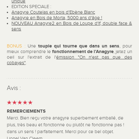
unique
EDITION SPECIALE :
Anagyre Coutelas en bois d'Ebène Blanc
Anagyre en Bois de Morta, 5000 ans d'âge !
NOUVEAU Anagyre2 en Bois de Loupe d'If, double face &
sens
toupie qui tourne que dans un sens
BONUS :
Une
, pour
fonctionnement de l’Anagyre
mieux comprendre le
, jetez un
oeil sur l'extrait de l'
émission "On n'est pas que des
cobayes"
.
Avis :
REMERCIEMENTS
Merci. Bien reçu votre anagyre superbement emballé, de
plus, très beau et fonctionne ou plutôt ne fonctionne pas !
dans un sens ! parfaitement. Merci pour ce bel objet.
Lionel Van Cleem