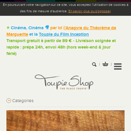
En poursuivant votre navigation sur ce site, vous acceptez l'utilisation de cookies à
des fins de mesure d'audience.
En savoir plus ou s'opposer
.
⭐
Cinéma, Cinéma 🎥
par ici
l’Anagyre du Théorème de
Marguerite
et la
Toupie du Film Inception
Transport gratuit à partir de 89 € - Livraison soignée et
rapide : prépa 24h, envoi 48h (hors week-end & jour
férié)
+
Categories