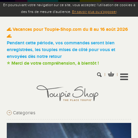
En poursuivant votre navigation sur ce site, vous acceptez l'utilisation de cookies à
des fins de mesure d'audience.
En savoir plus ou s'opposer
.
🌊 Vacances pour Toupie-Shop.com du 8 au 16 août 2026
🌊
Pendant cette période, vos commandes seront bien
enregistrées, les toupies mises de côté pour vous et
envoyées dès notre retour
⭐ Merci de votre compréhension, à bientôt !
+
Categories