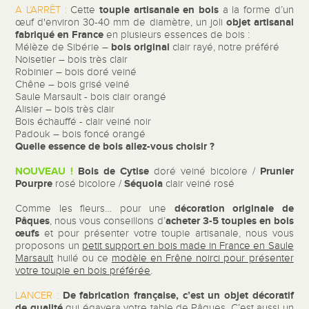
toupie artisanale en bois
A L’ARRÊT :
Cette
a la forme d’un
objet artisanal
œuf d'environ 30-40 mm de diamètre, un joli
fabriqué en France
en plusieurs essences de bois :
bois original
Mélèze de Sibérie –
clair rayé, notre préféré
Noisetier – bois très clair
Robinier – bois doré veiné
Chêne – bois grisé veiné
Saule Marsault - bois clair orangé
Alisier – bois très clair
Bois échauffé - clair veiné noir
Padouk – bois foncé orangé
Quelle essence de bois allez-vous choisir ?
NOUVEAU !
Bois de Cytise
Prunier
doré veiné bicolore /
Pourpre
Séquoia
rosé bicolore /
clair veiné rosé
décoration originale de
Comme les fleurs… pour une
Pâques
acheter 3-5 toupies en bois
, nous vous conseillons d’
œufs
et pour présenter votre toupie artisanale, nous vous
proposons un
petit support en bois made in France en Saule
Marsault
huilé ou ce
modèle en Frêne noirci pour présenter
votre toupie en bois préférée
.
De fabrication française, c’est un objet décoratif
LANCER :
de qualité
qui égayera votre table de Pâques. C’est aussi un