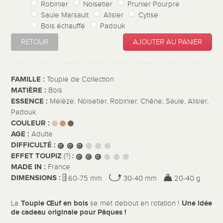
Robinier
Noisetier
Prunier Pourpre
Saule Marsault
Alisier
Cytise
Bois échauffé
Padouk
RETOUR
AJOUTER AU PANIER
FAMILLE :
Toupie de Collection
MATIÈRE :
Bois
ESSENCE :
Mélèze, Noisetier, Robinier, Chêne, Saule, Alisier,
Padouk
COULEUR :
AGE :
Adulte
DIFFICULTÉ :
EFFET TOUPIZ
:
(?)
MADE IN :
France
DIMENSIONS :
60-75 mm
30-40 mm
20-40 g
Toupie Œuf en bois
Une idée
La
se met debout en rotation !
de cadeau originale pour Pâques !