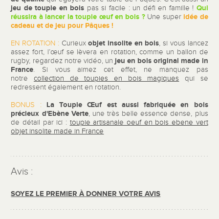
jeu de toupie en bois
Qui
pas si facile : un défi en famille !
réussira à lancer la toupie œuf en bois ?
idée de
Une super
cadeau et de jeu pour Pâques !
objet insolite en bois
EN ROTATION :
Curieux
, si vous lancez
assez fort, l’œuf se lèvera en rotation, comme un ballon de
jeu en bois original made in
rugby, regardez notre vidéo, un
France
. Si vous aimez cet effet, ne manquez pas
notre
collection de toupies en bois magiques
qui se
redressent également en rotation.
La Toupie Œuf est aussi fabriquée en bois
BONUS :
précieux d'Ebène Verte
, une très belle essence dense, plus
de détail par ici :
toupie artisanale oeuf en bois ebene vert
objet insolite made in France
Avis :
SOYEZ LE PREMIER À DONNER VOTRE AVIS