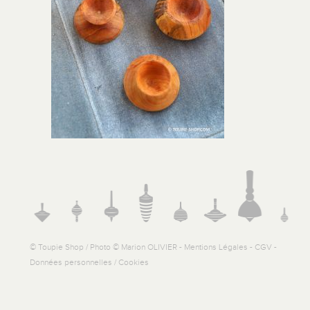
© Toupie Shop / Photo © Marion OLIVIER -
Mentions Légales
-
CGV
-
Données personnelles / Cookies