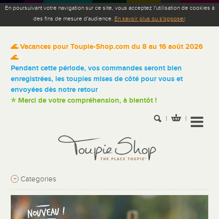
En poursuivant votre navigation sur ce site, vous acceptez l'utilisation de cookies à
des fins de mesure d'audience.
En savoir plus ou s'opposer
.
🌊 Vacances pour Toupie-Shop.com du 8 au 16 août 2026
🌊
Pendant cette période, vos commandes seront bien
enregistrées, les toupies mises de côté pour vous et
envoyées dès notre retour
⭐ Merci de votre compréhension, à bientôt !
+
Categories