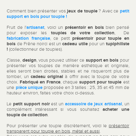
jeux de toupie
petit
Comment bien présenter vos
? Avec ce
support en bois pour toupie !
artisanat
présentoir en bois
Fruit de l'
, voici un
bien pensé
toupies de votre
collection
pour exposer les
, De
fabrication française
présentoir pour toupie
en
, ce petit
bois
cadeau utile
tupiphiliste
de Frêne noirci est un
pour un
!
(collectionneur de toupies).
design
support en bois
Classe,
, vous pouvez utiliser ce
pour
présenter vos toupies de manière esthétique et originale,
elles seront bien droites, stables et ne risqueront plus de
cadeau original
tomber, un
à offrir avec la toupie de votre
Fabriqué en France
support pour toupie
choix.
, chaque
est
pièce unique
une
proposée en 3 tailles : 25, 35 et 45 mm de
hauteur environ, faites votre choix ci-dessus.
petit support noir
accessoire de jeux artisanal
Le
est un
, un
acheter une
complément intéressant si vous souhaitez
toupie de collection
.
Pour présenter une toupie discrètement, voici le
présentoir
transparent pour toupie en bois, métal et aussi
.