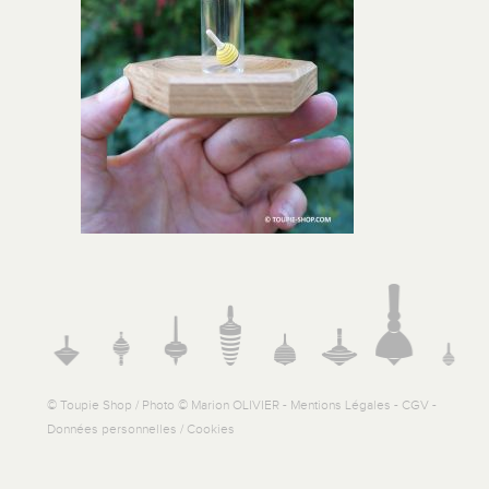
© Toupie Shop / Photo © Marion OLIVIER -
Mentions Légales
-
CGV
-
Données personnelles / Cookies