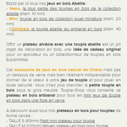
jeux en bois Abeille
Bzzzz par ici tous nos
:
Nano
-
,
la plus petite des toupies en bois de la collection
abeille
(diam. 10 mm)
Mini
-
,
toupie en bois de collection jouet miniature
(diam. 20
mm)
Originale
- L’
, la toupie abeille jeu artisanal en bois
(diam. 40
mm)
plateau alvéole avec une toupie abeille
Offrir un
est un joli
idée de cadeau original
objet de décoration en bois, une
pour un apiculteur ou un collectionneur de toupies en bois
(tupiphiliste).
accessoire de jeux en bois naturel
de Chêne
Cet
n’est pas
un dessous de verre mais bien l’élément indispensable pour
jeu de toupie
donner de la valeur à votre
et pour jouer en
petite toupie en
toute sécurité. Vous n’irez plus chercher la
bois
sous le gros meuble. Toupie-Shop vous conseille ce
plateau en bois artisanal
pour tous les
mini jeux de toupie
en bois dans une fiole en verre
.
plateaux en bois pour toupies
A découvrir aussi tous nos
de
forme carrée :
- TAILLE S (65mm)
Petit mini plateau pour toupie
- TAILLE M (120mm)
Moyen plateau en bois pour toupie