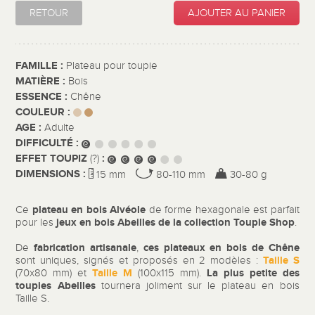
RETOUR
AJOUTER AU PANIER
FAMILLE :
Plateau pour toupie
MATIÈRE :
Bois
ESSENCE :
Chêne
COULEUR :
AGE :
Adulte
DIFFICULTÉ :
EFFET TOUPIZ
:
(?)
DIMENSIONS :
15 mm
80-110 mm
30-80 g
plateau en bois
Alvéole
Ce
de forme hexagonale est parfait
jeux en bois Abeilles de la collection Toupie Shop
pour les
.
fabrication artisanale
ces plateaux en bois
de Chêne
De
,
Taille S
sont uniques, signés et proposés en 2 modèles :
Taille M
La plus petite des
(70x80 mm) et
(100x115 mm).
toupies Abeilles
tournera joliment sur le plateau en bois
Taille S.