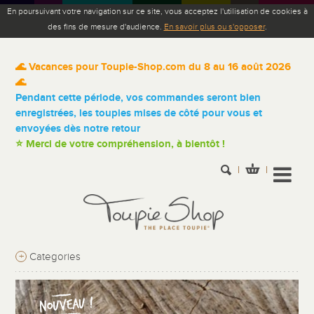
En poursuivant votre navigation sur ce site, vous acceptez l'utilisation de cookies à
des fins de mesure d'audience.
En savoir plus ou s'opposer
.
🌊 Vacances pour Toupie-Shop.com du 8 au 16 août 2026
🌊
Pendant cette période, vos commandes seront bien
enregistrées, les toupies mises de côté pour vous et
envoyées dès notre retour
⭐ Merci de votre compréhension, à bientôt !
+
Categories