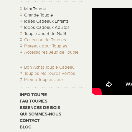
Mini Toupie
Grande Toupie
Idées Cadeaux Enfants
Idées Cadeaux Adultes
Toupie Jouet de Noël
Collection de Toupies
Plateaux pour Toupies
Accessoires Jeux de Toupie
Bon Achat Toupie Cadeau
Toupies Meilleures Ventes
Promo Toupies Jeux
INFO TOUPIE
FAQ TOUPIES
ESSENCES DE BOIS
QUI SOMMES-NOUS
CONTACT
BLOG