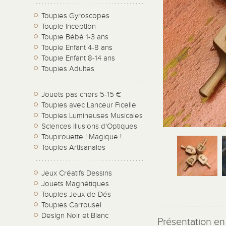
Toupies Gyroscopes
Toupie Inception
Toupie Bébé 1-3 ans
Toupie Enfant 4-8 ans
Toupie Enfant 8-14 ans
Toupies Adultes
Jouets pas chers 5-15 €
Toupies avec Lanceur Ficelle
Toupies Lumineuses Musicales
Sciences Illusions d'Optiques
Toupirouette ! Magique !
Toupies Artisanales
Jeux Créatifs Dessins
Jouets Magnétiques
Toupies Jeux de Dés
Toupies Carrousel
Design Noir et Blanc
Présentation en 