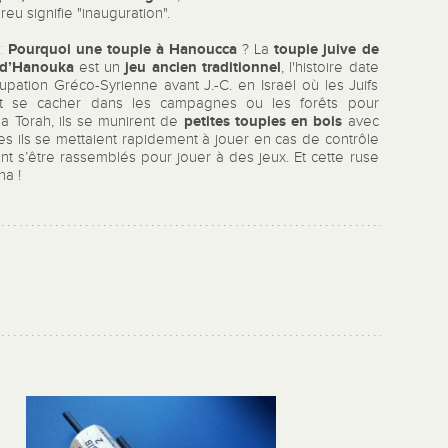
eu signifie "inauguration".
Pourquoi une toupie à Hanoucca
toupie juive de
:
?
La
 d’Hanouka
jeu ancien
traditionnel
est un
, l'histoire date
upation Gréco-Syrienne avant J.-C. en Israël où les Juifs
nt se cacher dans les campagnes ou les forêts pour
petites toupies en bois
la Torah, ils se munirent de
avec
es ils se mettaient rapidement à jouer en cas de contrôle
nt s’être rassemblés pour jouer à des jeux. Et cette ruse
na !