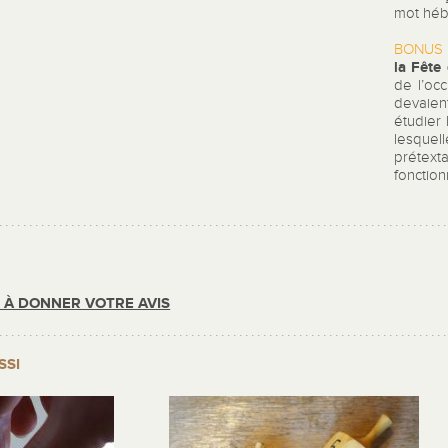
mot hébr
BONUS 
la Fête
de l’occ
devaie
étudier 
lesquell
prétexta
fonction
R À DONNER VOTRE AVIS
SSI