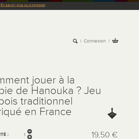
.
En savoir plus ou s'opposer
.
Connexion
ment jouer à la
pie de Hanouka ? Jeu
bois traditionnel
riqué en France
19.50 €
TÉ :