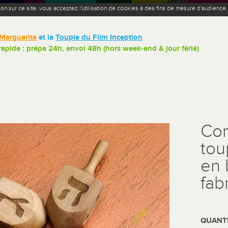
ion sur ce site, vous acceptez l'utilisation de cookies à des fins de mesure d'audience
Marguerite
et la
Toupie du Film Inception
 rapide : prépa 24h, envoi 48h (hors week-end & jour férié)
Com
tou
en 
fab
QUANTI