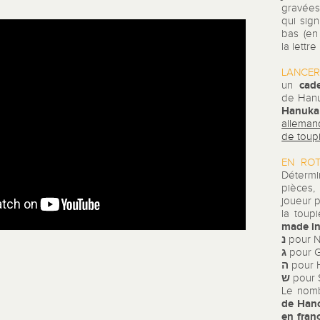
gravées
qui sign
bas (en 
la lettre
LANCER
cad
un
de Han
Hanuka
alleman
de toup
EN ROT
Détermi
pièces,
joueur 
la toupi
made in
נ
pour Ni
ג
pour G
ה
pour H
ש
pour 
Le nomb
de Han
en fran