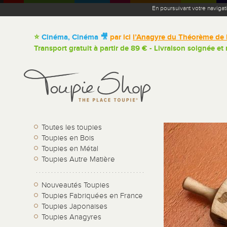
En poursuivant votre navigat
⭐
Cinéma, Cinéma 🎥
par ici
l’Anagyre du Théorème de 
Transport gratuit à partir de 89 € - Livraison soignée et
Toutes les toupies
Toupies en Bois
Toupies en Métal
Toupies Autre Matière
Nouveautés Toupies
Toupies Fabriquées en France
Toupies Japonaises
Toupies Anagyres