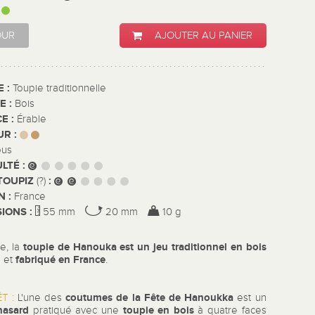
:
OUR
AJOUTER AU PANIER
E :
Toupie traditionnelle
E :
Bois
E :
Érable
UR :
ous
ULTÉ :
TOUPIZ
:
(?)
N :
France
IONS :
55 mm
20 mm
10 g
toupie de
Hanouka
est un jeu traditionnel en bois
e, la
fabriqué en France
é et
.
coutumes de la Fête de Hanoukka
ÊT :
L'une des
est un
 hasard
toupie en bois
pratiqué avec une
à quatre faces