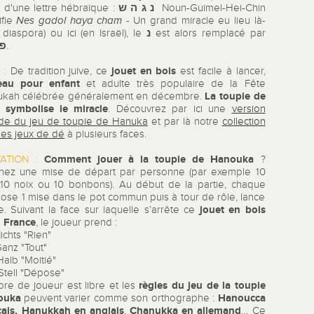
נ ג ה ש
 d'une lettre hébraïque :
Noun-Guimel-Hei-Chin
ifie
Nes gadol haya cham -
Un grand miracle eu lieu là-
נ
diaspora) ou ici (en Israël), le
est alors remplacé par
פ
.
jouet en bois
 :
De tradition juive, ce
est facile à lancer,
eau pour enfant
et adulte très populaire de la Fête
La toupie de
ukah célébrée généralement en décembre.
 symbolise le miracle
. Découvrez par ici une
version
de du jeu de toupie de Hanuka
et par là notre
collection
ies jeux de dé
à plusieurs faces.
Comment jouer à la
toupie de Hanouka
ATION :
?
nez une mise de départ par personne (par exemple 10
 10 noix ou 10 bonbons). Au début de la partie, chaque
pose 1 mise dans le pot commun puis à tour de rôle, lance
jouet en bois
e. Suivant la face sur laquelle s’arrête ce
 France
, le joueur prend :
chts "Rien"
anz "Tout"
alb "Moitié"
Stell "Dépose"
règles du jeu de la toupie
re de joueur est libre et les
ouka
Hanoucca
peuvent varier comme son orthographe :
çais, Hanukkah en anglais
Chanukka en allemand
,
… Ce