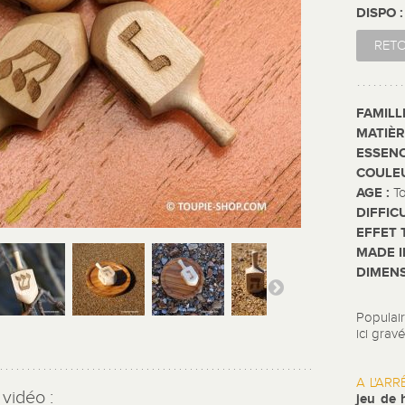
DISPO 
RET
FAMILL
MATIÈR
ESSENC
COULE
AGE :
T
DIFFIC
EFFET 
MADE I
DIMENS
Populair
ici grav
A L'ARR
vidéo :
jeu de