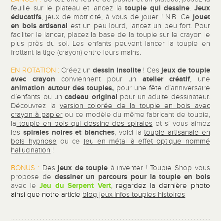
toupie qui dessine
Jeux
feuille sur le plateau et lancez la
.
éducatifs
jouet
, jeux de motricité, à vous de jouer ! N.B. Ce
en bois artisanal
est un peu lourd, lancez un peu fort. Pour
faciliter le lancer, placez
la base de la toupie sur le crayon le
plus près du sol. Les enfants peuvent lancer la toupie en
frottant la tige (crayon) entre leurs mains.
dessin insolite
jeux de toupie
EN ROTATION :
Créez un
! Ces
avec crayon
atelier créatif
conviennent pour un
, une
animation autour des toupies,
pour une fête d’anniversaire
cadeau original
d’enfants ou un
pour un adulte dessinateur.
Découvrez la
version colorée de la toupie en bois avec
crayon à papier
ou ce modèle du même fabricant de toupie,
la
toupie en bois qui dessine des spirales
et si vous aimez
spirales noires et blanches
les
, voici la
toupie artisanale en
bois hypnose
ou ce
jeu en métal à effet optique nommé
hallucination
!
jeux de toupie
BONUS :
Des
à inventer ! Toupie Shop vous
dessiner un parcours pour la toupie en bois
propose de
Jeu du Serpent Vert
avec le
,
regardez la dernière photo
ainsi que notre article
blog jeux infos toupies histoires