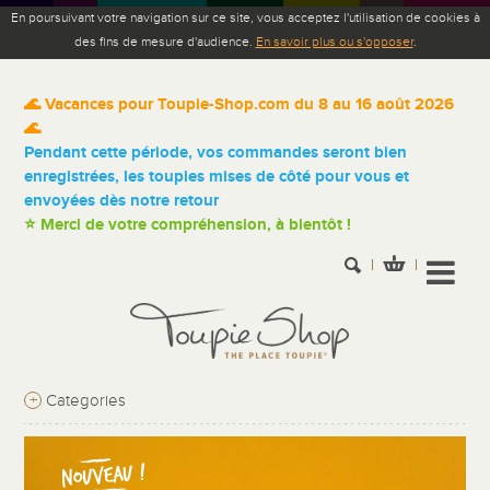
En poursuivant votre navigation sur ce site, vous acceptez l'utilisation de cookies à
des fins de mesure d'audience.
En savoir plus ou s'opposer
.
🌊 Vacances pour Toupie-Shop.com du 8 au 16 août 2026
🌊
Pendant cette période, vos commandes seront bien
enregistrées, les toupies mises de côté pour vous et
envoyées dès notre retour
⭐ Merci de votre compréhension, à bientôt !
+
Categories