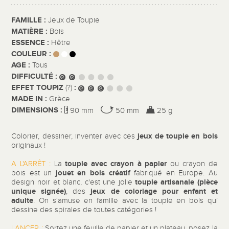
FAMILLE :
Jeux de Toupie
MATIÈRE :
Bois
ESSENCE :
Hêtre
COULEUR :
AGE :
Tous
DIFFICULTÉ :
EFFET TOUPIZ
:
(?)
MADE IN :
Grèce
DIMENSIONS :
90 mm
50 mm
25 g
jeux de toupie en bois
Colorier, dessiner, inventer avec ces
originaux
!
toupie avec crayon à papier
A L'ARRÊT :
La
ou crayon de
jouet en bois créatif
bois est un
fabriqué en Europe. Au
toupie
artisanale (pièce
design noir et blanc, c'est une jolie
unique signée)
jeux de coloriage pour enfant et
, des
adulte
. On s'amuse en famille avec la toupie en bois qui
dessine des spirales de toutes catégories !
LANCER :
Sortez une feuille de papier et un plateau, posez la