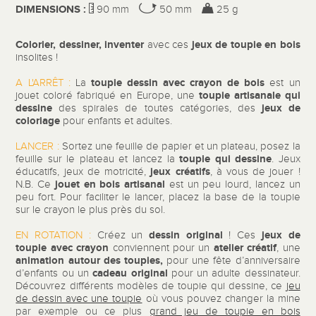
DIMENSIONS :
90 mm
50 mm
25 g
Colorier, dessiner, inventer
jeux de toupie en bois
avec ces
insolites !
toupie dessin avec crayon
de bois
A L'ARRÊT :
La
est un
toupie
artisanale qui
jouet coloré fabriqué en Europe, une
dessine
jeux de
des spirales de toutes catégories, des
coloriage
pour enfants et adultes.
LANCER :
Sortez une feuille de papier et un plateau, posez la
toupie qui dessine
feuille sur le plateau et lancez la
. Jeux
jeux créatifs
éducatifs, jeux de motricité,
, à vous de jouer !
jouet en bois artisanal
N.B. Ce
est un peu lourd, lancez un
peu fort. Pour faciliter le lancer, placez
la base de la toupie
sur le crayon le plus près du sol.
dessin original
jeux de
EN ROTATION :
Créez un
! Ces
toupie avec crayon
atelier créatif
conviennent pour un
, une
animation autour des toupies,
pour une fête d’anniversaire
cadeau original
d’enfants ou un
pour un adulte dessinateur.
Découvrez différents modèles de toupie qui dessine, ce
jeu
de dessin avec une toupie
où vous pouvez changer la mine
par exemple ou ce plus
grand jeu de toupie en bois