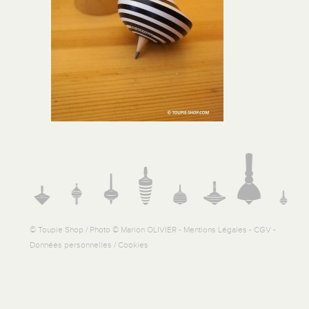
© Toupie Shop / Photo © Marion OLIVIER -
Mentions Légales
-
CGV
-
Données personnelles / Cookies