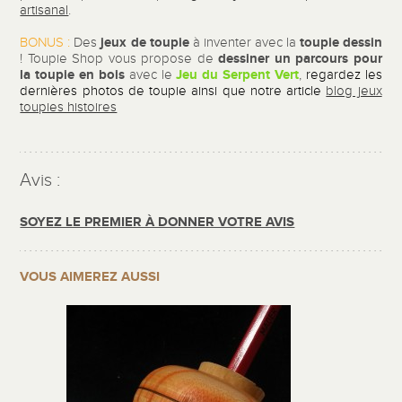
artisanal
.
jeux de toupie
toupie dessin
BONUS :
Des
à inventer avec la
dessiner un parcours pour
! Toupie Shop vous propose de
la toupie en bois
Jeu du Serpent Vert
avec le
,
regardez les
dernières photos de toupie ainsi que notre article
blog jeux
toupies histoires
Avis :
SOYEZ LE PREMIER À DONNER VOTRE AVIS
VOUS AIMEREZ AUSSI