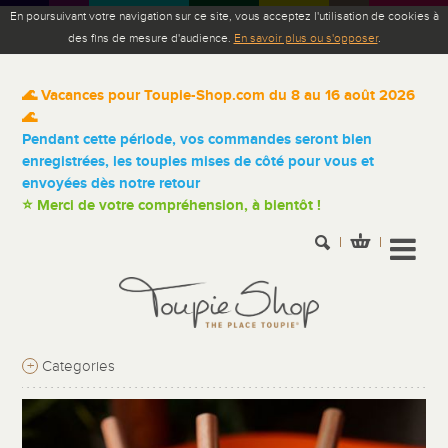
En poursuivant votre navigation sur ce site, vous acceptez l'utilisation de cookies à
des fins de mesure d'audience.
En savoir plus ou s'opposer
.
🌊 Vacances pour Toupie-Shop.com du 8 au 16 août 2026
🌊
Pendant cette période, vos commandes seront bien
enregistrées, les toupies mises de côté pour vous et
envoyées dès notre retour
⭐ Merci de votre compréhension, à bientôt !
+
Categories