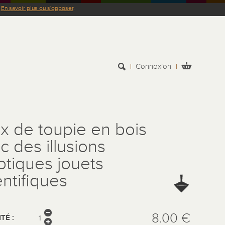
.
En savoir plus ou s'opposer
.
Connexion
x de toupie en bois
c des illusions
ptiques jouets
entifiques
8.00 €
TÉ :