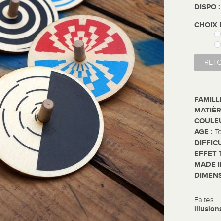
DISPO 
CHOIX
RET
FAMILL
MATIÈR
COULE
AGE :
T
DIFFIC
EFFET 
MADE I
DIMENS
Faites
illusion