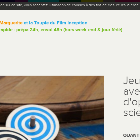
ion sur ce site, vous acceptez l'utilisation de cookies à des fins de mesure d'audience
Marguerite
et la
Toupie du Film Inception
 rapide : prépa 24h, envoi 48h (hors week-end & jour férié)
Jeu
ave
d'o
sci
QUANTI