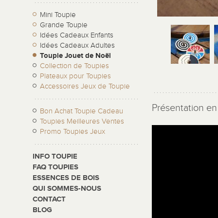
Mini Toupie
Grande Toupie
Idées Cadeaux Enfants
Idées Cadeaux Adultes
Toupie Jouet de Noël
Collection de Toupies
Plateaux pour Toupies
Accessoires Jeux de Toupie
Présentation en 
Bon Achat Toupie Cadeau
Toupies Meilleures Ventes
Promo Toupies Jeux
INFO TOUPIE
FAQ TOUPIES
ESSENCES DE BOIS
QUI SOMMES-NOUS
CONTACT
BLOG