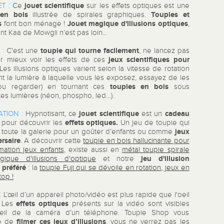
jouet scientifique
T :
Ce
sur les effets optiques est une
 en bois
Toupies et
illustrée de spirales graphiques.
s
Jouet magique d'illusions optiques
font bon ménage !
,
nt Kaa de Mowgli n’est pas loin...
toupie qui tourne facilement
 :
C'est une
, ne lancez pas
jeux scientifiques pour
ur mieux voir les effets de ces
 Les illusions optiques varient selon la vitesse de rotation
nt la lumière à laquelle vous les exposez, essayez de les
toupies en bois
(ou regarder) en tournant ces
sous
tes lumières (néon, phospho, led…).
jouet scientifique
cadeau
TION :
Hypnotisant, ce
est un
effets optiques.
pour découvrir les
Un jeu de toupie qui
jeux
 toute la galerie pour un goûter d’enfants ou comme
ersaire
. A découvrir cette
toupie en bois hallucinante pour
mation jeux enfants
, existe aussi en
métal toupie spirale
jeu d'illusion
ique d'illusions d'optique
et notre
préféré
: la
toupie Fuji qui se dévoile en rotation, jeux en
top !
:
L’œil d’un appareil photo/vidéo est plus rapide que l'oeil
effets optiques
. Les
présents sur la vidéo sont visibles
’œil de la caméra d’un téléphone. Toupie Shop vous
filmer ces jeux d’illusions
e de
, vous ne verrez pas les