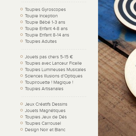
Toupies Gyroscopes
Toupie Inception
Toupie Bébé 1-3 ans
Toupie Enfant 4-8 ans
Toupie Enfant 8-14 ans
Toupies Adultes
Jouets pas chers 5-15 €
Toupies avec Lanceur Ficelle
Toupies Lumineuses Musicales
Sciences Illusions d'Optiques
Toupirouette ! Magique !
Toupies Artisanales
Jeux Créatifs Dessins
Jouets Magnétiques
Toupies Jeux de Dés
Toupies Carrousel
Design Noir et Blanc