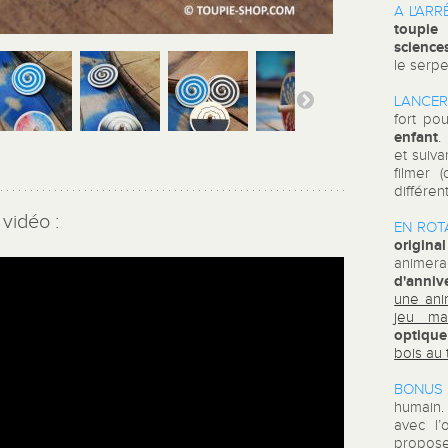
A L'ARRÊ
toupie
science
le serpe
LANCER
fort po
enfant
.
et suiva
filmer 
différen
vidéo :
EN ROTA
original
animera
d'anniv
une ani
jeu mag
optique
bois au 
BONUS 
humain
avec l
propos