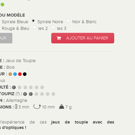
:
 DU MODÈLE
Spirale Bleue
Spirale Noire
Noir & Blanc
Rouge & Bleu
les 2
les 3
OUR
AJOUTER AU PANIER
E :
Jeux de Toupie
E :
Bois
UR :
ous
ULTÉ :
TOUPIZ
:
(?)
N :
Allemagne
IONS :
3 mm
10 mm
7 g
jeux de toupie avec des
 l'expérience de ces
s
d'optiques !