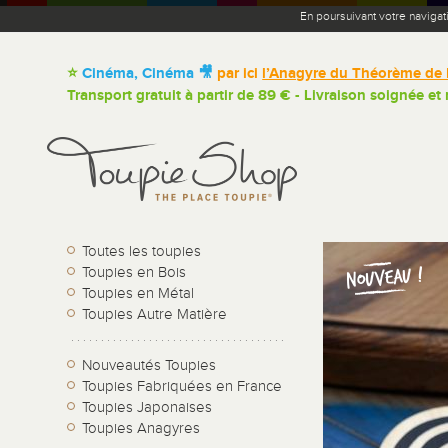
En poursuivant votre navigat
⭐
Cinéma, Cinéma 🎥
par ici
l’Anagyre du Théorème de 
Transport gratuit à partir de 89 € - Livraison soignée et
Toutes les toupies
Toupies en Bois
Toupies en Métal
Toupies Autre Matière
Nouveautés Toupies
Toupies Fabriquées en France
Toupies Japonaises
Toupies Anagyres