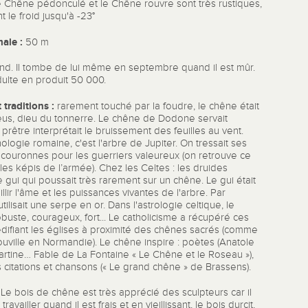
 Chêne pédonculé et le Chêne rouvre sont très rustiques,
t le froid jusqu'à -23°
ale :
50 m
nd. Il tombe de lui même en septembre quand il est mûr.
ulte en produit 50 000.
traditions :
rarement touché par la foudre, le chêne était
eus, dieu du tonnerre. Le chêne de Dodone servait
 prêtre interprétait le bruissement des feuilles au vent.
ologie romaine, c'est l'arbre de Jupiter. On tressait ses
couronnes pour les guerriers valeureux (on retrouve ce
les képis de l’armée). Chez les Celtes : les druides
le gui qui poussait très rarement sur un chêne. Le gui était
llir l'âme et les puissances vivantes de l'arbre. Par
tilisait une serpe en or. Dans l'astrologie celtique, le
buste, courageux, fort... Le catholicisme a récupéré ces
difiant les églises à proximité des chênes sacrés (comme
llouville en Normandie). Le chêne inspire : poètes (Anatole
rtine… Fable de La Fontaine « Le Chêne et le Roseau »),
itations et chansons (« Le grand chêne » de Brassens).
Le bois de chêne est très apprécié des sculpteurs car il
ravailler quand il est frais et en vieillissant, le bois durcit,