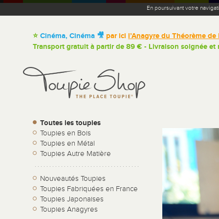
En poursuivant votre navigat
⭐
Cinéma, Cinéma 🎥
par ici
l’Anagyre du Théorème de 
Transport gratuit à partir de 89 € - Livraison soignée et
Toutes les toupies
Toupies en Bois
Toupies en Métal
Toupies Autre Matière
Nouveautés Toupies
Toupies Fabriquées en France
Toupies Japonaises
Toupies Anagyres