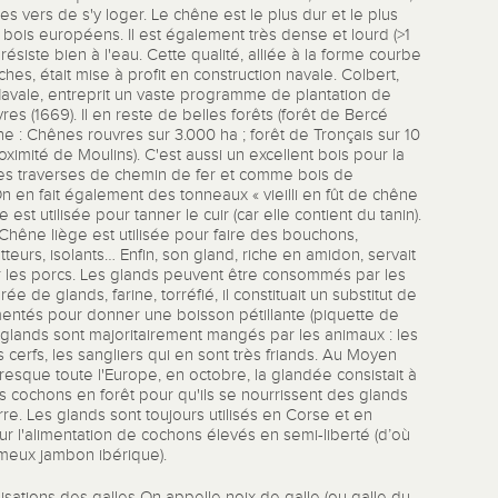
s vers de s'y loger. Le chêne est le plus dur et le plus
bois européens. Il est également très dense et lourd (>1
 résiste bien à l'eau. Cette qualité, alliée à la forme courbe
hes, était mise à profit en construction navale. Colbert,
Navale, entreprit un vaste programme de plantation de
es (1669). Il en reste de belles forêts (forêt de Bercé
he : Chênes rouvres sur 3.000 ha ; forêt de Tronçais sur 10
oximité de Moulins). C'est aussi un excellent bois pour la
les traverses de chemin de fer et comme bois de
n en fait également des tonneaux « vieilli en fût de chêne
 est utilisée pour tanner le cuir (car elle contient du tanin).
Chêne liège est utilisée pour faire des bouchons,
tteurs, isolants… Enfin, son gland, riche en amidon, servait
r les porcs. Les glands peuvent être consommés par les
ée de glands, farine, torréfié, il constituait un substitut de
entés pour donner une boisson pétillante (piquette de
 glands sont majoritairement mangés par les animaux : les
s cerfs, les sangliers qui en sont très friands. Au Moyen
esque toute l'Europe, en octobre, la glandée consistait à
cochons en forêt pour qu'ils se nourrissent des glands
re. Les glands sont toujours utilisés en Corse et en
 l'alimentation de cochons élevés en semi-liberté (d’où
fameux jambon ibérique).
lisations des galles On appelle noix de galle (ou galle du