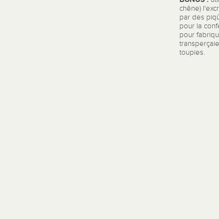
chêne) l'exc
par des piqû
pour la conf
pour fabriqu
transperçaie
toupies.