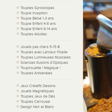
Toupies Gyroscopes
Toupie Inception
Toupie Bébé 1-3 ans
Toupie Enfant 4-8 ans
Toupie Enfant 8-14 ans
Toupies Adultes
Jouets pas chers 5-15 €
Toupies avec Lanceur Ficelle
Toupies Lumineuses Musicales
Sciences Illusions d'Optiques
Toupirouette ! Magique !
Toupies Artisanales
Jeux Créatifs Dessins
Jouets Magnétiques
Toupies Jeux de Dés
Toupies Carrousel
Design Noir et Blanc