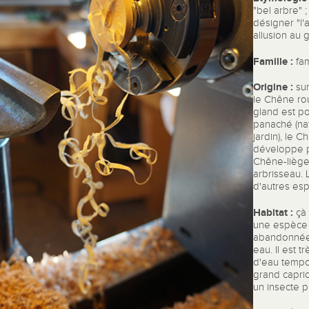
"bel arbre" 
désigner "l'
allusion au g
Famille :
fam
Origine :
sur
le Chêne rou
gland est po
panaché (nat
jardin), le C
développe pr
Chêne-liège
arbrisseau. 
d'autres es
Habitat :
çà 
une espèce p
abandonnées.
eau. Il est 
d'eau tempo
grand capri
un insecte p