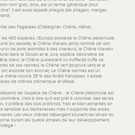
; son nom grec, drus, est un terme générique pour
arbre". Il est aussi appelé phegos (de phagein, manger,
land).
ille des Fagacées (Châtaignier, Chêne, Hêtre)
 les 400 espèces, l'Europe possède le Chêne pédonculé,
vre (ou sessile), le Chêne chevelu (ainsi nommé car son
urvu de poils assimilés à des cheveux), le Chêne chevelu
urel dans le Doubs et le Jura, espèce décorative de
hêne blanc, le Chêne pubescent ou truffier(la truffe se
ès de ses racines), le Chêne vert (toujours vert) et le
 (on exploite son écorce). Le Chêne kermès est un
Le chêne couvre 39 % des forêts françaises. Il existe
pèces de chênes d'Amérique et d'Asie.
dépend de l’espèce de Chêne… le Chêne pédonculé est
ionnière, c'est à dire qu'il est prêt à coloniser des terres
 Il préfère des sols profonds, frais et bien alimentés en
très sensible aux sécheresses mais il supporte des excès
raires. Les vieux chênes hébergent souvent les larves du
corne durant les quatre années de leur développement,
rotégé !