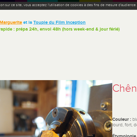
ion sur ce site, vous acceptez l'utilisation de cookies à des fins de mesure d'audience
Marguerite
et la
Toupie du Film Inception
 rapide : prépa 24h, envoi 48h (hors week-end & jour férié)
Chên
Couleur :
bl
lourd, fort, 
Étymologie 