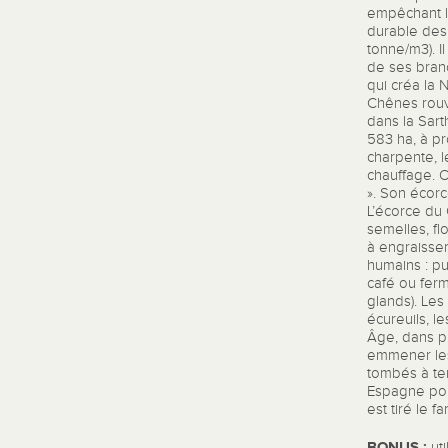
empêchant le
durable des 
tonne/m3). Il
de ses branc
qui créa la 
Chênes rouvr
dans la Sart
583 ha, à pr
charpente, 
chauffage. O
». Son écorce
L’écorce du 
semelles, flo
à engraisse
humains : pur
café ou ferm
glands). Les
écureuils, le
Âge, dans pr
emmener les 
tombés à ter
Espagne pour
est tiré le 
BONUS :
uti