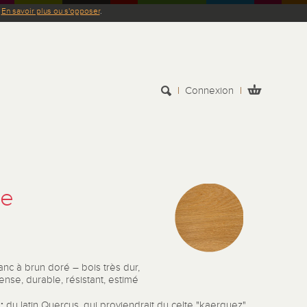
.
En savoir plus ou s'opposer
.
Connexion
e
anc à brun doré – bois très dur,
dense, durable, résistant, estimé
:
du latin Quercus, qui proviendrait du celte "kaerquez",