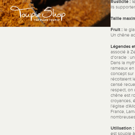
Rusticité :
le
ils supporten
Taille maxim
Fruit :
le gla
Un chêne ad
Légendes et 
associé à Z
d'oracle : un
Dans la myth
rameaux en 
concept sur 
récoltaient 
censé recuei
respect, on u
chêne est ro
croyances, é
l’église d'A
France, Lama
nombreuses c
Utilisation :
est souple à t