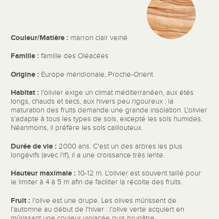
Couleur/Matière :
marron clair veiné
Famille :
famille des Oléacées
Origine :
Europe méridionale, Proche-Orient
Habitat :
l'olivier exige un climat méditerranéen, aux étés
longs, chauds et secs, aux hivers peu rigoureux ; la
maturation des fruits demande une grande insolation. L'olivier
s'adapte à tous les types de sols, excepté les sols humides.
Néanmoins, il préfère les sols caillouteux.
Durée de vie :
2000 ans. C'est un des arbres les plus
longévifs (avec l'if), il a une croissance très lente.
Hauteur maximale :
10-12 m. L'olivier est souvent taillé pour
le limiter à 4 à 5 m afin de faciliter la récolte des fruits.
Fruit :
l'olive est une drupe. Les olives mûrissent de
l'automne au début de l'hiver : l’olive verte acquiert en
mûrissant une couleur violacée puis brunâtre.