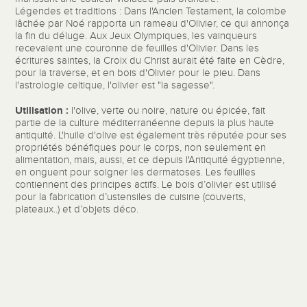
Légendes et traditions : Dans l'Ancien Testament, la colombe
lâchée par Noé rapporta un rameau d'Olivier, ce qui annonça
la fin du déluge. Aux Jeux Olympiques, les vainqueurs
recevaient une couronne de feuilles d'Olivier. Dans les
écritures saintes, la Croix du Christ aurait été faite en Cèdre,
pour la traverse, et en bois d'Olivier pour le pieu. Dans
l'astrologie celtique, l'olivier est "la sagesse".
Utilisation :
l'olive, verte ou noire, nature ou épicée, fait
partie de la culture méditerranéenne depuis la plus haute
antiquité. L'huile d'olive est également très réputée pour ses
propriétés bénéfiques pour le corps, non seulement en
alimentation, mais, aussi, et ce depuis l'Antiquité égyptienne,
en onguent pour soigner les dermatoses. Les feuilles
contiennent des principes actifs. Le bois d’olivier est utilisé
pour la fabrication d’ustensiles de cuisine (couverts,
plateaux..) et d’objets déco.