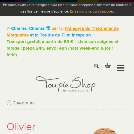
En poursuivant votre navigation sur ce site, vous acceptez l'utilisation de cookies à
des fins de mesure d'audience.
En savoir plus ou s'opposer
.
⭐
Cinéma, Cinéma 🎥
par ici
l’Anagyre du Théorème de
Marguerite
et la
Toupie du Film Inception
Transport gratuit à partir de 89 € - Livraison soignée et
rapide : prépa 24h, envoi 48h (hors week-end & jour
férié)
+
Categories
Olivier