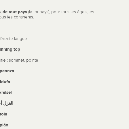
s
de tout pays
,
(la toupays), pour tous les âges, les
ous les continents.
érente langue :
inning top
nifie : sommet, pointe
peonza
ldufa
kreisel
الغزل أ
ttola
pião