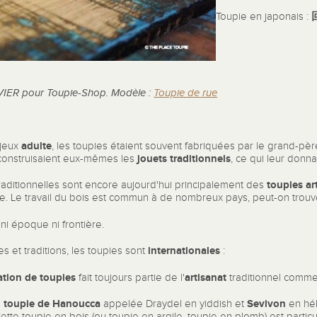
Toupie en japonais :
VIER pour Toupie-Shop. Modèle :
Toupie de rue
adulte
 jeux
, les toupies étaient souvent fabriquées par le grand-père,
jouets traditionnels
 construisaient eux-mêmes les
, ce qui leur donna
toupies ar
ionnelles sont encore aujourd'hui principalement des
rie. Le travail du bois est commun à de nombreux pays, peut-on trou
ni époque ni frontière.
internationales
es et traditions, les toupies sont
:
ation de toupies
artisanat
fait toujours partie de l'
traditionnel comme 
toupie de Hanoucca
Sevivon
a
appelée Draydel en yiddish et
en hé
Cette toupie en bois (ou toupie en argile, toupie en plomb) est parti