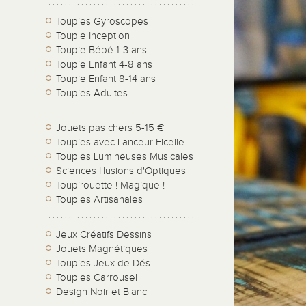
Toupies Gyroscopes
Toupie Inception
Toupie Bébé 1-3 ans
Toupie Enfant 4-8 ans
Toupie Enfant 8-14 ans
Toupies Adultes
Jouets pas chers 5-15 €
Toupies avec Lanceur Ficelle
Toupies Lumineuses Musicales
Sciences Illusions d'Optiques
Toupirouette ! Magique !
Toupies Artisanales
Jeux Créatifs Dessins
Jouets Magnétiques
Toupies Jeux de Dés
Toupies Carrousel
Design Noir et Blanc