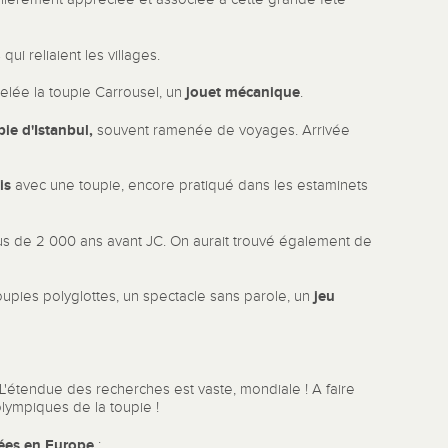
qui reliaient les villages.
jouet mécanique
elée la toupie Carrousel, un
.
pie d'Istanbul,
souvent ramenée de voyages. Arrivée
is
avec une toupie, encore pratiqué dans les estaminets
s de 2 000 ans avant JC. On aurait trouvé également de
jeu
oupies polyglottes, un spectacle sans parole, un
. L'étendue des recherches est vaste, mondiale ! A faire
olympiques de la toupie !
ées en Europe
: