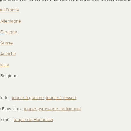
 en France
n Allemagne
n Espagne
 Suisse
 Autriche
talie
 Belgique
 Inde :
toupie à gomme
,
toupie à ressort
 Etats-Unis :
toupie gyroscope traditionnel
Israël :
toupie de Hanoucca