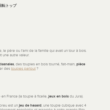
回転トッ
プ
 le père ou l'ami de la famille qui avait un tour à bois.
it une autre valeur.
tisanales
pièce
, des toupies en bois tourné, fait-main,
ver des
toupies partout
?
jeux en bois
en France (la toupie à ficelle,
du Jura).
jeu de hasard
breu est un
, une toupie cubique avec 4
culièrement appréciée et associée à cette grande fête