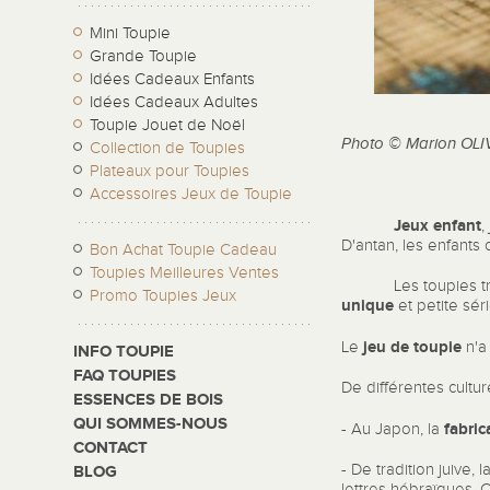
Mini Toupie
Grande Toupie
Idées Cadeaux Enfants
Idées Cadeaux Adultes
Toupie Jouet de Noël
Photo © Marion OLI
Collection de Toupies
Plateaux pour Toupies
Accessoires Jeux de Toupie
Jeux enfant
,
D'antan, les enfants
Bon Achat Toupie Cadeau
Toupies Meilleures Ventes
Les toupies tradit
Promo Toupies Jeux
unique
et petite sé
jeu de toupie
Le
n'a 
INFO TOUPIE
FAQ TOUPIES
De différentes cultur
ESSENCES DE BOIS
QUI SOMMES-NOUS
fabric
- Au Japon, la
CONTACT
- De tradition juive, l
BLOG
lettres hébraïques. 