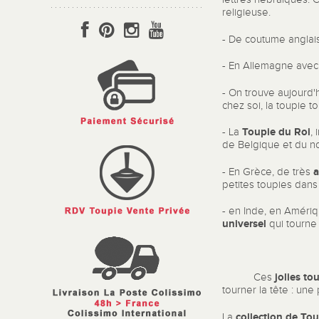
religieuse.
- De coutume anglais
- En Allemagne avec
- On trouve aujourd'h
chez soi, la toupie 
Toupie du Roi
- La
,
de Belgique et du no
a
- En Grèce, de très
petites toupies dan
- en Inde, en Amériq
universel
qui tourne 
jolies to
Ces
tourner la tête : un
collection de To
La