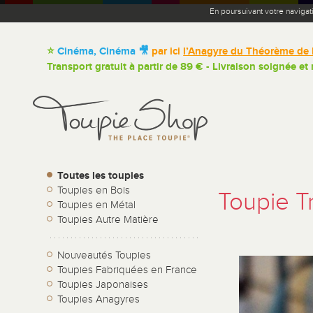
En poursuivant votre navigat
⭐
Cinéma, Cinéma 🎥
par ici
l’Anagyre du Théorème de 
Transport gratuit à partir de 89 € - Livraison soignée et
Toutes les toupies
Toupies en Bois
Toupie Tr
Toupies en Métal
Toupies Autre Matière
Nouveautés Toupies
Toupies Fabriquées en France
Toupies Japonaises
Toupies Anagyres