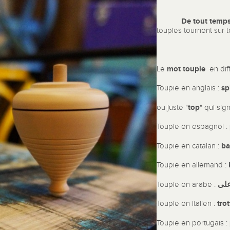
De tout temp
toupies tournent sur t
mot toupie
Le
en diff
sp
Toupie en anglais :
top
ou juste "
" qui sig
Toupie en espagnol :
ba
Toupie en catalan :
Toupie en allemand :
على
Toupie en arabe :
tro
Toupie en italien :
Toupie en portugais :