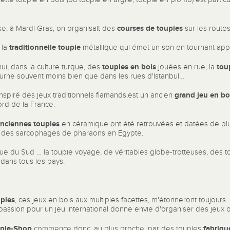
courses de toupies
e, à Mardi Gras, on organisait des
sur les routes 
traditionnelle toupie
 la
métallique qui émet un son en tournant app
toupies en bois
tou
ui, dans la culture turque, des
jouées en rue, la
tourne souvent moins bien que dans les rues d'Istanbul…
grand jeu
en bo
 inspiré des jeux traditionnels flamands,est un ancien
rd de la France.
nciennes toupies
en céramique ont été retrouvées et datées de plu
s des sarcophages de pharaons en Egypte.
ue du Sud … la toupie voyage, de véritables globe-trotteuses, des t
dans tous les pays.
upies
, ces jeux en bois aux multiples facettes, m'étonneront toujours
e passion pour un jeu international donne envie d'organiser des jeux 
upie-Shop
fabriqu
commence donc, au plus proche, par des toupies