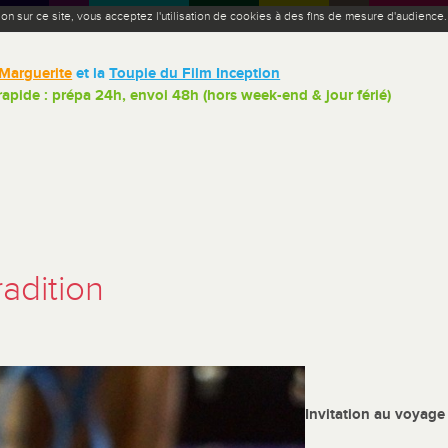
ion sur ce site, vous acceptez l'utilisation de cookies à des fins de mesure d'audience
Marguerite
et la
Toupie du Film Inception
 rapide : prépa 24h, envoi 48h (hors week-end & jour férié)
adition
Invitation au voyage