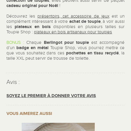
collection de toupies
, elles peuvent aussi servir de paquet
cadeau original pour Noël
!
Découvrez les
présentoirs, cet accessoire de jeux
est un
achat de toupie
complément intéressant à votre
, à voir aussi
plateaux en bois
les
disponibles en plusieurs tailles sur
Toupie Shop :
plateaux en bois artisanaux pour toupies
Berlingot pour toupie
BONUS :
Chaque
est accompagné
badge en métal
d’un
Toupie Shop, vous pourrez mettre ce
pochettes en tissu recyclé
que vous souhaitez dans ces
, la
taille XXL peut servir de trousse de toilette.
Avis :
SOYEZ LE PREMIER À DONNER VOTRE AVIS
VOUS AIMEREZ AUSSI