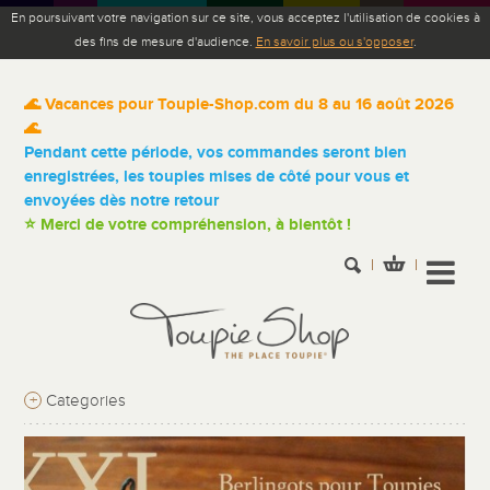
En poursuivant votre navigation sur ce site, vous acceptez l'utilisation de cookies à
des fins de mesure d'audience.
En savoir plus ou s'opposer
.
🌊 Vacances pour Toupie-Shop.com du 8 au 16 août 2026
🌊
Pendant cette période, vos commandes seront bien
enregistrées, les toupies mises de côté pour vous et
envoyées dès notre retour
⭐ Merci de votre compréhension, à bientôt !
+
Categories