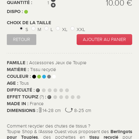
10.00 €
QUANTITÉ :
DISPO :
CHOIX DE LA TAILLE
S
M
L
XL
XXL
RETOUR
AJOUTER AU PANIER
FAMILLE :
Accessoires Jeux de Toupie
MATIÈRE :
Tissu recyclé
COULEUR :
AGE :
Tous
DIFFICULTÉ :
EFFET TOUPIZ
:
(?)
MADE IN :
France
DIMENSIONS :
14-28 cm
8-25 cm
Comment recycler des chutes de tissus ?
Berlingots
Toupie Shop & l’Assise Ouest vous proposent des
pour Toupies
tissu recyclé
, des pochettes en
pour