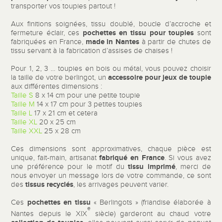
transporter vos toupies partout !
Aux finitions soignées, tissu doublé, boucle d’accroche et
pochettes en tissu pour toupies
fermeture éclair, ces
sont
made in Nantes
fabriquées en France,
à partir de chutes de
tissu servant à la fabrication d’assises de chaises !
Pour 1, 2, 3 … toupies en bois ou métal, vous pouvez choisir
accessoire pour
jeux de toupie
la taille de votre berlingot, un
aux différentes dimensions :
Taille S
8 x 14 cm pour une petite toupie
Taille M
14 x 17 cm pour 3 petites toupies
Taille L
17 x 21 cm et cetera
Taille XL
20 x 25 cm
Taille XXL
25 x 28 cm
Ces dimensions sont approximatives, chaque pièce est
fabriqué en France
unique, fait-main, artisanat
. Si vous avez
tissu imprimé
une préférence pour le motif du
, merci de
nous envoyer un message lors de votre commande, ce sont
tissus recyclés
des
, les arrivages peuvent varier.
pochettes en tissu
Ces
« Berlingots » (friandise élaborée à
e
Nantes depuis le
XIX
siècle) garderont au chaud votre