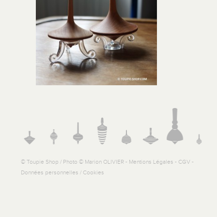
© Toupie Shop / Photo © Marion OLIVIER -
Mentions Légales
-
CGV
-
Données personnelles / Cookies