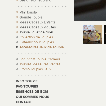
Design Noir et Blanc
Mini Toupie
Grande Toupie
Idées Cadeaux Enfants
Idées Cadeaux Adultes
Toupie Jouet de Noël
Collection de Toupies
Plateaux pour Toupies
Accessoires Jeux de Toupie
Bon Achat Toupie Cadeau
Toupies Meilleures Ventes
Promo Toupies Jeux
INFO TOUPIE
FAQ TOUPIES
ESSENCES DE BOIS
QUI SOMMES-NOUS
CONTACT