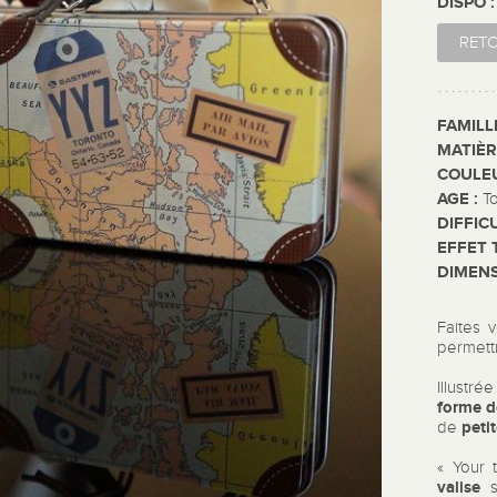
DISPO 
RET
FAMILL
MATIÈR
COULE
AGE :
T
DIFFIC
EFFET 
DIMENS
Faites 
permett
Illustr
forme d
peti
de
« Your 
valise
s