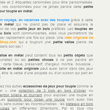
rtée et 2 étiquettes cartonnées pour être personnalisée.
petite
ez vos coordonnées pour ne jamais perdre cette
pour toupie en métal
.
en voyage, en vacances avec des toupies
grâce à cette
en métal
qui ne prend pas de place et assurera la
petits jeux en bois
toupies en
ion de vos
préférés. Les
u bois
sont communicantes, elles vous permettront de
idée originale de
liser rapidement une fois sur place. Une
-Shop.com
petite valise
qui a toujours une
pleine de
dans son sac !
alise en métal
petits objets
peut contenir tous les
que
petites choses
ouhaitez ou les
à ne pas perdre en
: carte bleue, préservatif, chargeur, montre, boussole…
oite en métal originale
peut aussi servir dans des jeux
t, être la valise d’une poupée ou d’un ourson qui part en
!
accessoires de jeux pour toupie
ez nos autres
comme le
ier », une
collection de 3 bols en bois d’olivier
ou
entoir solaire et tournant
pour exposer une toupie en
. Les
supports pour poser une toupie
sont aussi très
s, sans oublier les incontournables : les
plateaux en bois
upies
en différentes dimensions. Par ici, tous nos