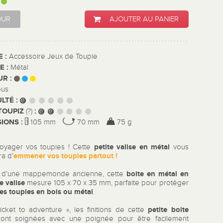
:
OUR
AJOUTER AU PANIER
E :
Accessoire Jeux de Toupie
E :
Métal
UR :
ous
ULTÉ :
TOUPIZ
:
(?)
IONS :
105 mm
70 mm
75 g
petite valise en métal
voyager vos toupies ! Cette
vous
emmener vos toupies partout !
ra d’
boite en métal en
ée d’une mappemonde ancienne, cette
e valise
mesure 105 x 70 x 35 mm, parfaite pour protéger
tes toupies en bois ou métal
.
petite boite
ticket to adventure », les finitions de cette
ont soignées avec une poignée pour être facilement