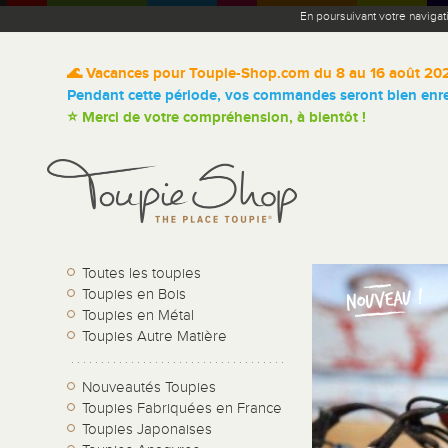
En poursuivant votre navigat
🌊 Vacances pour Toupie-Shop.com du 8 au 16 août 20
Pendant cette période, vos commandes seront bien enreg
⭐ Merci de votre compréhension, à bientôt !
Toutes les toupies
Toupies en Bois
Toupies en Métal
Toupies Autre Matière
Nouveautés Toupies
Toupies Fabriquées en France
Toupies Japonaises