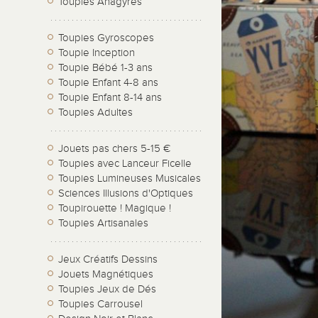
Toupies Anagyres
Toupies Gyroscopes
Toupie Inception
Toupie Bébé 1-3 ans
Toupie Enfant 4-8 ans
Toupie Enfant 8-14 ans
Toupies Adultes
Jouets pas chers 5-15 €
Toupies avec Lanceur Ficelle
Toupies Lumineuses Musicales
Sciences Illusions d'Optiques
Toupirouette ! Magique !
Toupies Artisanales
Jeux Créatifs Dessins
Jouets Magnétiques
Toupies Jeux de Dés
Toupies Carrousel