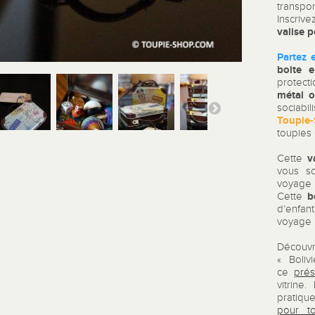
transpo
Inscriv
valise 
Partez 
boite 
protect
métal o
sociabi
Toupie
toupies 
v
Cette
vous s
voyage 
b
Cette
d’enfan
voyage 
Découvr
« Boliv
ce
prés
vitrine
pratique
pour to