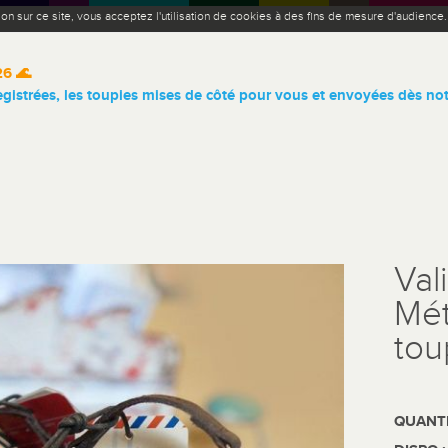
ion sur ce site, vous acceptez l'utilisation de cookies à des fins de mesure d'audience
26 🌊
istrées, les toupies mises de côté pour vous et envoyées dès not
Val
Mét
tou
QUANTI