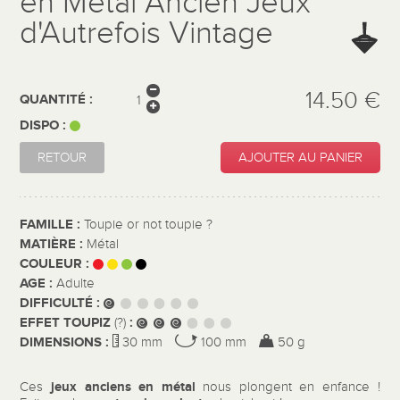
en Métal Ancien Jeux
d'Autrefois Vintage
14.50 €
QUANTITÉ :
DISPO :
RETOUR
AJOUTER AU PANIER
FAMILLE :
Toupie or not toupie ?
MATIÈRE :
Métal
COULEUR :
AGE :
Adulte
DIFFICULTÉ :
EFFET TOUPIZ
:
(?)
DIMENSIONS :
30 mm
100 mm
50 g
jeux anciens en métal
Ces
nous plongent en enfance !