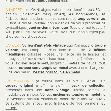
toupies volantes
Faites voler ces
haut, haut !
A L'ARRÊT :
Les OVNI objets volants non identifiés ou UFO en
anglais (unidentified flying object), les boomerangs, les
toupies volantes
frisbees.. tournent dans les airs, sont-ils des
? Dans le doute, Toupie-Shop a décidé de vous proposer ce
jouet ancien mécanique
sympathique
. Toupie or not toupie ?
Au plaisir de recevoir votre avis sur bonjour@toupie-
shop.com ou ci-dessous.
jeu d'autrefois vintage
toupie
LANCER :
Ce
que l'on appelle
volante
2 hélices
, est composé d'un lanceur et de
métalliques
colorées. Posez une hélice sur le lanceur et
appuyez, l'hélice s'envole haut, haut.. jusqu'à 7 mètres ! et si
vous l'incliner légèrement, jusqu'à 15 mètres de haut ! Vous
acheter cette toupie en métal
pouvez
avec une recharge de
3 hélices par ici :
hélices pour toupie en métal
.
EN ROTATION :
ça tourne dans les airs ! Génial ! Un
cadeau original
Jeux de collection
à offrir, à s’offrir !
boîte vintage
présentés dans une
illustrée comme le
anciennes toupies en métal
modèle des années 50, ces
ne
conviennent pas aux enfants de moins de 14 ans. Retrouvez
ce système de lanceur avec la
toupie de Noël en métal jeu
ancien.