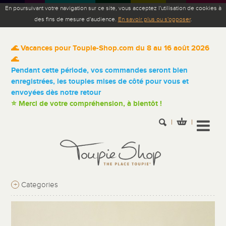
En poursuivant votre navigation sur ce site, vous acceptez l'utilisation de cookies à
des fins de mesure d'audience.
En savoir plus ou s'opposer
.
🌊 Vacances pour Toupie-Shop.com du 8 au 16 août 2026
🌊
Pendant cette période, vos commandes seront bien
enregistrées, les toupies mises de côté pour vous et
envoyées dès notre retour
⭐ Merci de votre compréhension, à bientôt !
+
Categories