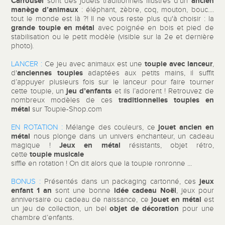
Carrousel
ancien
sont des jouets traditionnels illustrés d’un
manège d’animaux
: éléphant, zèbre, coq, mouton, bouc....
tout le monde est là ?! Il ne vous reste plus qu'à choisir : la
grande toupie en métal
avec poignée en bois et pied de
stabilisation ou le petit modèle (visible sur la 2e et dernière
photo).
toupie avec lanceur
LANCER :
Ce jeu avec animaux est une
,
anciennes toupies
d'
adaptées aux petits mains, il suffit
d’appuyer plusieurs fois sur le lanceur pour faire tourner
jeu d’enfants
cette toupie, un
et ils l’adorent ! Retrouvez de
traditionnelles toupies en
nombreux modèles de ces
métal
sur Toupie-Shop.com
jouet ancien en
EN ROTATION :
Mélange des couleurs, ce
métal
nous plonge dans un univers enchanteur, un cadeau
Jeux en métal
magique !
résistants, objet rétro,
toupie musicale
cette
siffle en rotation ! On dit alors que la toupie ronronne ...
jeux
BONUS :
Présentés dans un packaging cartonné, ces
enfant
1 an
idée cadeau Noël
sont une bonne
, jeux pour
jouet en métal
anniversaire ou cadeau de naissance, ce
est
objet de décoration
un jeu de collection, un bel
pour une
chambre d’enfants.