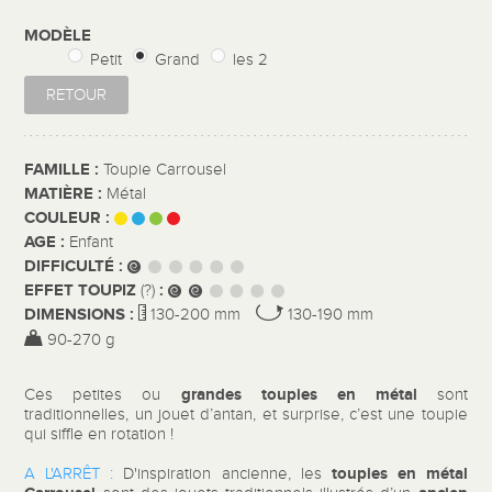
MODÈLE
Petit
Grand
les 2
RETOUR
FAMILLE :
Toupie Carrousel
MATIÈRE :
Métal
COULEUR :
AGE :
Enfant
DIFFICULTÉ :
EFFET TOUPIZ
:
(?)
DIMENSIONS :
130-200 mm
130-190 mm
90-270 g
grandes toupies en métal
Ces petites ou
sont
traditionnelles, un jouet d’antan, et surprise, c’est une toupie
qui siffle en rotation !
toupies en métal
A L'ARRÊT :
D'inspiration ancienne, les