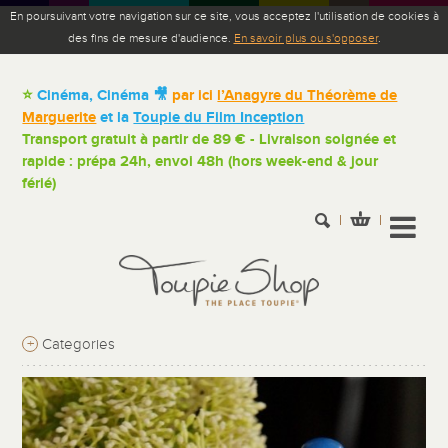
En poursuivant votre navigation sur ce site, vous acceptez l'utilisation de cookies à
des fins de mesure d'audience.
En savoir plus ou s'opposer
.
⭐
Cinéma, Cinéma 🎥
par ici
l’Anagyre du Théorème de
Marguerite
et la
Toupie du Film Inception
Transport gratuit à partir de 89 € - Livraison soignée et
rapide : prépa 24h, envoi 48h (hors week-end & jour
férié)
+
Categories