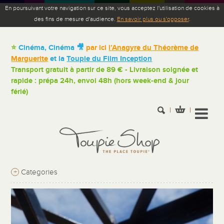
En poursuivant votre navigation sur ce site, vous acceptez l'utilisation de cookies à
des fins de mesure d'audience.
En savoir plus ou s'opposer
.
⭐
Cinéma, Cinéma 🎥
par ici
l’Anagyre du Théorème de
Marguerite
et la
Toupie du Film Inception
Transport gratuit à partir de 89 € - Livraison soignée et
rapide : prépa 24h, envoi 48h (hors week-end & jour
férié)
+
Categories