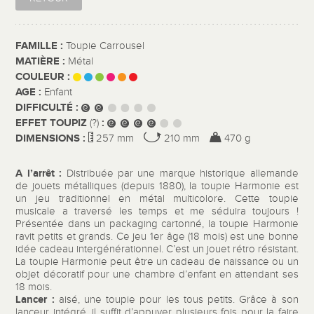
FAMILLE :
Toupie Carrousel
MATIÈRE :
Métal
COULEUR :
AGE :
Enfant
DIFFICULTÉ :
EFFET TOUPIZ
:
(?)
DIMENSIONS :
257 mm
210 mm
470 g
A l’arrêt :
Distribuée par une marque historique allemande
de jouets métalliques (depuis 1880), la toupie Harmonie est
un jeu traditionnel en métal multicolore. Cette toupie
musicale a traversé les temps et me séduira toujours !
Présentée dans un packaging cartonné, la toupie Harmonie
ravit petits et grands. Ce jeu 1er âge (18 mois) est une bonne
idée cadeau intergénérationnel. C’est un jouet rétro résistant.
La toupie Harmonie peut être un cadeau de naissance ou un
objet décoratif pour une chambre d’enfant en attendant ses
18 mois.
Lancer :
aisé, une toupie pour les tous petits. Grâce à son
lanceur intégré, il suffit d’appuyer plusieurs fois pour la faire