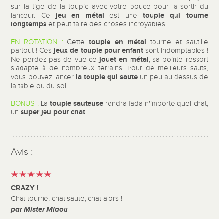
sur la tige de la toupie avec votre pouce pour la sortir du
jeu en métal
toupie qui tourne
lanceur. Ce
est une
longtemps
et peut faire des choses incroyables…
toupie en métal
EN ROTATION :
Cette
tourne et sautille
jeux de toupie pour enfant
partout ! Ces
sont indomptables !
jouet en métal
Ne perdez pas de vue ce
, sa pointe ressort
s’adapte à de nombreux terrains. Pour de meilleurs sauts,
la toupie qui saute
vous pouvez lancer
un peu au dessus de
la table ou du sol.
toupie sauteuse
BONUS :
La
rendra fada n'importe quel chat,
super jeu pour chat
un
!
Avis :
CRAZY !
Chat tourne, chat saute, chat alors !
par Mister Miaou