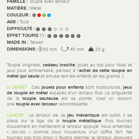
FAMILLE :
Toupie avec lanceur
MATIÈRE :
Métal
COULEUR :
AGE :
Tous
DIFFICULTÉ :
EFFET TOUPIZ
:
(?)
MADE IN :
Taïwan
DIMENSIONS :
55 mm
45 mm
20 g
cadeau insolite
Toupie originale,
, jouet au top pour Noël et
achat de cette toupie en
jeux pour anniversaire, pensez à l'
métal qui saute
et amuse tant les enfants (et les grands ;)
jouets pour enfants
jeux
A L'ARRÊT :
Ces
sont multicolores,
de
toupie en métal
équipés d’un lanceur fluo. La singularité
toupie sauteuse
de la
est sa pointe, c'est un ressort,
toupie avec lanceur
une
rebondissante.
jeu mécanique
LANCER :
Le lanceur de ce
est subtil, il se
toupie métallique
place sur la tige de la
. Puis tournez
doucement en maintenant le lanceur appuyé. Vous entendez
« clic-clic » comme pour l’ouverture d’un coffre fort. Ne
tournez pas trop sinon il faudra réarmer le lanceur. Appuyez