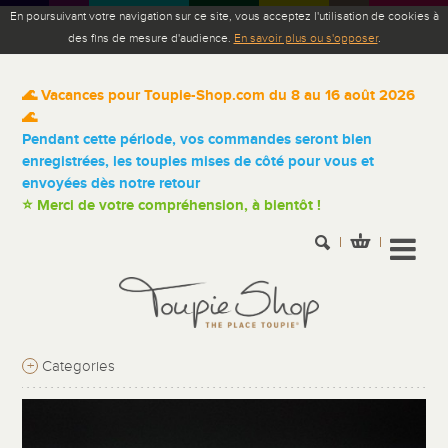
En poursuivant votre navigation sur ce site, vous acceptez l'utilisation de cookies à
des fins de mesure d'audience.
En savoir plus ou s'opposer
.
🌊 Vacances pour Toupie-Shop.com du 8 au 16 août 2026
🌊
Pendant cette période, vos commandes seront bien
enregistrées, les toupies mises de côté pour vous et
envoyées dès notre retour
⭐ Merci de votre compréhension, à bientôt !
+
Categories