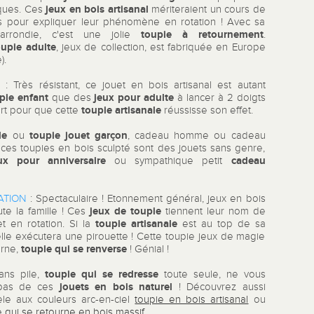
jeux en bois artisanal
iques. Ces
mériteraient un cours de
s pour expliquer leur phénomène en rotation ! Avec sa
toupie à retournement
arrondie, c'est une jolie
.
oupie adulte
, jeux de collection, est fabriquée en Europe
e).
R
:
Très résistant, ce jouet en bois artisanal est autant
pie enfant
jeux pour adulte
que des
à lancer à 2 doigts
toupie artisanale
ort pour que cette
réussisse son effet.
lle
toupie jouet garçon
ou
, cadeau homme ou cadeau
ces toupies en bois sculpté sont des jouets sans genre,
x pour anniversaire
cadeau
ou sympathique petit
.
ATION
:
Spectaculaire ! Etonnement général, jeux en bois
jeux de toupie
ute la famille ! Ces
tiennent leur nom de
toupie artisanale
et en rotation. Si la
est au top de sa
elle exécutera une pirouette ! Cette toupie jeux de magie
toupie qui se renverse
urne,
! Génial !
toupie qui se redresse
ans pile,
toute seule, ne vous
jouets en bois naturel
pas de ces
! Découvrez aussi
le aux couleurs arc-en-ciel
toupie en bois artisanal
ou
e qui se retourne en bois massif
.