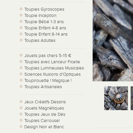
Toupies Gyroscopes
Toupie Inception
Toupie Bébé 1-3 ans
Toupie Enfant 4-8 ans
Toupie Enfant 8-14 ans
Toupies Adultes
Jouets pas chers 5-15 €
Toupies avec Lanceur Ficelle
Toupies Lumineuses Musicales
Sciences Illusions d'Optiques
Toupirouette ! Magique !
Toupies Artisanales
Jeux Créatifs Dessins
Jouets Magnétiques
Toupies Jeux de Dés
Toupies Carrousel
Design Noir et Blanc