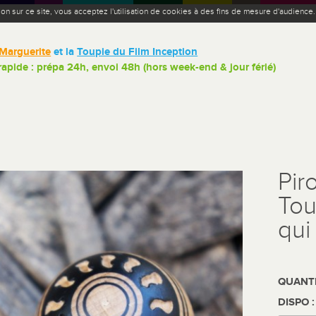
ion sur ce site, vous acceptez l'utilisation de cookies à des fins de mesure d'audience
Marguerite
et la
Toupie du Film Inception
 rapide : prépa 24h, envoi 48h (hors week-end & jour férié)
Pir
Tou
qui
QUANTI
DISPO 