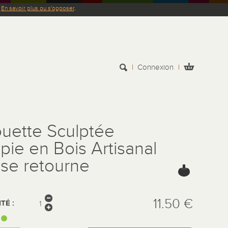
.
En savoir plus ou s'opposer
.
Connexion
ouette Sculptée
pie en Bois Artisanal
 se retourne
11.50 €
TÉ :
: