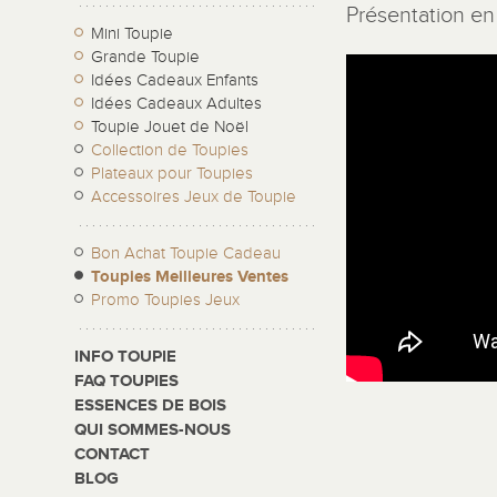
Présentation en 
Mini Toupie
Grande Toupie
Idées Cadeaux Enfants
Idées Cadeaux Adultes
Toupie Jouet de Noël
Collection de Toupies
Plateaux pour Toupies
Accessoires Jeux de Toupie
Bon Achat Toupie Cadeau
Toupies Meilleures Ventes
Promo Toupies Jeux
INFO TOUPIE
FAQ TOUPIES
ESSENCES DE BOIS
QUI SOMMES-NOUS
CONTACT
BLOG