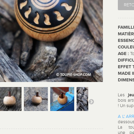
RET
FAMILL
MATIÈR
ESSENC
COULE
AGE :
T
DIFFIC
EFFET 
MADE I
DIMENS
je
Les
bois art
! Un su
A L' AR
dessous
La to
une pe