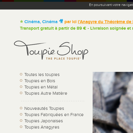
En poursuivant votre navigat
⭐
Cinéma, Cinéma 🎥
par ici
l’Anagyre du Théorème de 
Transport gratuit à partir de 89 € - Livraison soignée et
Toutes les toupies
Toupies en Bois
Toupies en Métal
Toupies Autre Matière
Nouveautés Toupies
Toupies Fabriquées en France
Toupies Japonaises
Toupies Anagyres