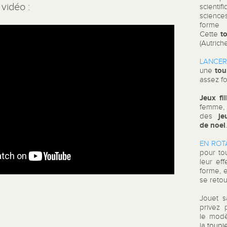
vidéo :
scientif
science
forme 
t
Cette
(Autrich
LANCE
tou
une
assez f
Jeux fi
femme, 
jeu
des
de noel
EN ROT
pour to
leur eff
forme, 
se reto
Jouet s
privez 
le modè
la
toupi