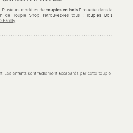
toupies en bois
:
Plusieurs modèles de
Pirouette dans la
ion de Toupie Shop, retrouvez-les tous !
Toupies Bois
e Family
nt. Les enfants sont facilement accaparés par cette toupie