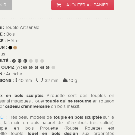
OUR
AJOUTER AU PANIER
E :
Toupie Artisanale
E :
Bois
E :
Hêtre
UR :
ous
ULTÉ :
TOUPIZ
:
(?)
N :
Autriche
IONS :
40 mm
32 mm
10 g
ux en bois
sculptés
Pirouette sont des toupies en
toupie qui se retourne
isanal magiques : jouet
en rotation
cadeau d'anniversaire
per
en bois massif.
toupie en bois sculptée
RÊT
:
Très beau modèle de
sur le
, fait-main en bois naturel de hêtre (bois très solide).
upie en bois Pirouette (Toupie Rouette) est
jouet en bois design
tite toupie
aux propriétés