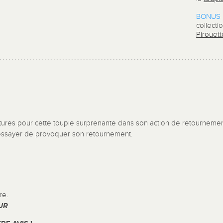
BONUS 
collect
Pirouett
ulptures pour cette toupie surprenante dans son action de retourneme
'essayer de provoquer son retournement.
re.
UR