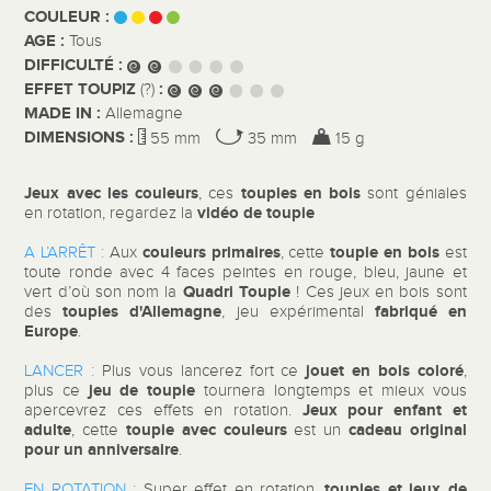
COULEUR :
AGE :
Tous
DIFFICULTÉ :
EFFET TOUPIZ
:
(?)
MADE IN :
Allemagne
DIMENSIONS :
55 mm
35 mm
15 g
Jeux avec les couleurs
toupies en bois
, ces
sont géniales
vidéo de toupie
en rotation, regardez la
couleurs primaires
toupie en bois
A L’ARRÊT :
Aux
, cette
est
toute ronde avec 4 faces peintes en rouge, bleu, jaune et
Quadri Toupie
vert d’où son nom la
! Ces jeux en bois sont
toupies d'Allemagne
fabriqué en
des
, jeu expérimental
Europe
.
jouet en bois coloré
LANCER :
Plus vous lancerez fort ce
,
jeu de toupie
plus ce
tournera longtemps et mieux vous
Jeux pour enfant et
apercevrez ces effets en rotation.
adulte
toupie avec couleurs
cadeau original
, cette
est un
pour un anniversaire
.
toupies et jeux de
EN ROTATION :
Super effet en rotation,