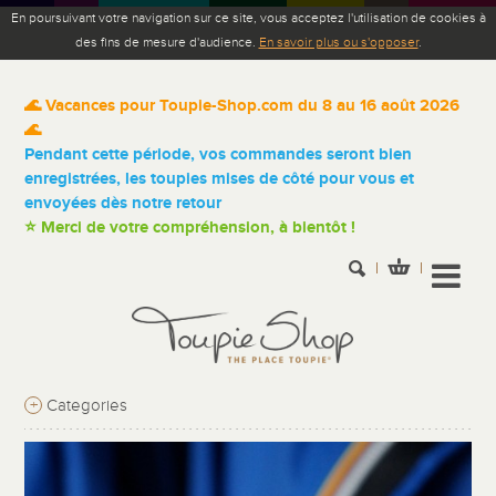
En poursuivant votre navigation sur ce site, vous acceptez l'utilisation de cookies à
des fins de mesure d'audience.
En savoir plus ou s'opposer
.
🌊 Vacances pour Toupie-Shop.com du 8 au 16 août 2026
🌊
Pendant cette période, vos commandes seront bien
enregistrées, les toupies mises de côté pour vous et
envoyées dès notre retour
⭐ Merci de votre compréhension, à bientôt !
+
Categories