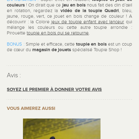
couleurs
jeu en bois
! On dirait que ce
nous fait des clin d’œil
vidéo de la toupie Quadri
en rotation, regardez la
, bleu,
jaune, rouge, vert, ce jouet en bois change de couleur ! A
découvrir : la Colore j
eux de toupie enfant avec lanceur
qui
mélange les couleurs ou cette autre toupie arrondie :
Pirouette
toupie en bois qui se retourne
.
toupie en bois
BONUS :
Simple et efficace, cette
est un coup
magasin de jouets
de cœur du
spécialisé Toupie Shop !
Avis :
SOYEZ LE PREMIER À DONNER VOTRE AVIS
VOUS AIMEREZ AUSSI