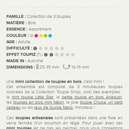
FAMILLE :
Collection de 3 toupies
MATIÈRE :
Bois
ESSENCE :
Assortiment
COULEUR :
AGE :
Adulte
DIFFICULTÉ :
EFFET TOUPIZ
:
(?)
MADE IN :
Autriche
DIMENSIONS :
25-35 mm
10-15 mm
mini collection de toupies
en bois
Une
, c’est mimi !
Cet ensemble est composé de 3 minutieuses toupies
colorées de la Collection Toupie Shop, voici des exemples :
la
mini toupie Little Star
, la
petite toupie en bois Arlequin
,
les
toupies en bois mini Néon
,
la jolie
toupie Chupa, un petit
cadeau
ou les
jeux de toupie Nano
, minutieux !
toupies artisanales
Ces
sont présentées dans une fiole en
verre fermée d'un bouchon en liège. Pour jouer avec ces
mini toupies
(et ne pas les perdre), nous vous conseillons