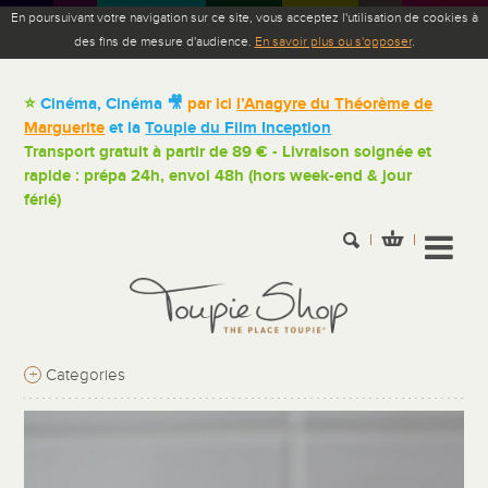
En poursuivant votre navigation sur ce site, vous acceptez l'utilisation de cookies à
des fins de mesure d'audience.
En savoir plus ou s'opposer
.
⭐
Cinéma, Cinéma 🎥
par ici
l’Anagyre du Théorème de
Marguerite
et la
Toupie du Film Inception
Transport gratuit à partir de 89 € - Livraison soignée et
rapide : prépa 24h, envoi 48h (hors week-end & jour
férié)
+
Categories