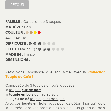
RETOUR
FAMILLE :
Collection de 3 toupies
MATIÈRE :
Bois
COULEUR :
AGE :
Adulte
DIFFICULTÉ :
EFFET TOUPIZ
:
(?)
MADE IN :
France
DIMENSIONS :
Collection
Retrouvons l’ambiance que l’on aime avec la
Toupie de Café !
Composée de 3 toupies en bois joueuses :
jeux de golf
la
toupie
,
toupie en bois
la
qui tire au sort
jeu de dé
et le
toupie jouet bois jura
.
jouets en bois
Avec ces
, vous pourrez déterminer qui règle
la tournée, faire vos premiers exploits sur un green de bois,