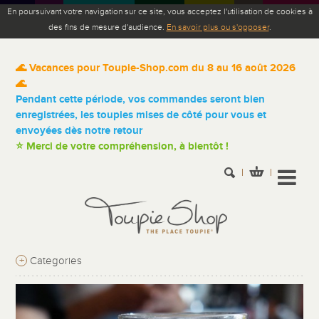
En poursuivant votre navigation sur ce site, vous acceptez l'utilisation de cookies à
des fins de mesure d'audience.
En savoir plus ou s'opposer
.
🌊 Vacances pour Toupie-Shop.com du 8 au 16 août 2026
🌊
Pendant cette période, vos commandes seront bien
enregistrées, les toupies mises de côté pour vous et
envoyées dès notre retour
⭐ Merci de votre compréhension, à bientôt !
+
Categories