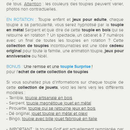
de tous.
Attention
: les couleurs des toupies peuvent varier,
photos non contractuelles.
jeux pour adulte
EN ROTATION :
Toupie enfant et
, chaque
toupie
toupie a sa particularité, vous serez hypnotisé par la
en métal
toupie en bois
Serpent et que dire de cette
qui se
retourne en rotation ? Un spectacle, un cabaret à 7 numéros
avec un final de toutes les toupies en rotation ? Cette
collection de toupies
cadeau
incontournables est une idée
original
jeux pour
pour toute la famille, une animation toupie,
anniversaire
ou Noël.
toupie Surprise
BONUS :
Une remise et une
!
achat de cette collection de toupies
pour l'
Si vous souhaitez plus d’informations sur chaque toupie de
collection de jouets
cette
, voici les liens vers les différents
modèles :
- Terrible,
toupie artisanale en bois
- Serpent,
toupie magnétique jouet en métal
- Pirouette,
toupie qui se retourne jeux en bois
- Dé original,
jouet toupie en métal et plexi
- Bingo,
toupie avec bille jouet fabriqué en Italie
-
IMPORTANT
: la toupie Golf est actuellement remplacée par