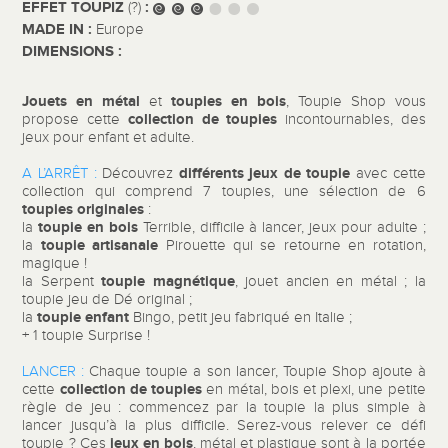
EFFET TOUPIZ
:
(?)
MADE IN :
Europe
DIMENSIONS :
Jouets en métal
toupies en bois
et
, Toupie Shop vous
collection de toupies
propose cette
incontournables, des
jeux pour enfant et adulte.
différents jeux de toupie
A L’ARRÊT :
Découvrez
avec cette
collection qui comprend 7 toupies, une sélection de 6
toupies originales
:
toupie en bois
la
Terrible, difficile à lancer, jeux pour adulte ;
toupie artisanale
la
Pirouette qui se retourne en rotation,
magique !
toupie magnétique
la Serpent
, jouet ancien en métal ; la
toupie jeu de
Dé original ;
toupie enfant
la
Bingo, petit jeu fabriqué en Italie ;
+ 1 toupie Surprise !
LANCER :
Chaque toupie a son lancer, Toupie Shop ajoute à
collection de toupies
cette
en métal, bois et plexi, une petite
règle de jeu : commencez par la toupie la plus simple à
lancer jusqu’à la plus difficile. Serez-vous relever ce défi
jeux
en bois
toupie ? Ces
, métal et plastique sont à la portée