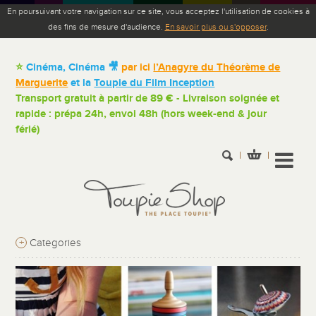
En poursuivant votre navigation sur ce site, vous acceptez l'utilisation de cookies à
des fins de mesure d'audience.
En savoir plus ou s'opposer
.
⭐
Cinéma, Cinéma 🎥
par ici
l’Anagyre du Théorème de
Marguerite
et la
Toupie du Film Inception
Transport gratuit à partir de 89 € - Livraison soignée et
rapide : prépa 24h, envoi 48h (hors week-end & jour
férié)
+
Categories