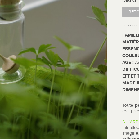
DISPO 
RET
FAMILL
MATIÈR
ESSENC
COULE
AGE :
A
DIFFIC
EFFET 
MADE I
DIMENS
p
Toute
est pré
A L'ARR
minutie
Imagine
artisana