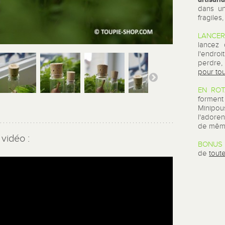
dans un
fragiles
LANCER
lancez 
l'endroi
perdre,
pour to
EN ROT
forment
Minipous
l'adore
de même
vidéo :
BONUS 
de
tout