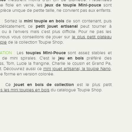
jeux de toupie Mini-pouce
e fiole en verre, les
sont
, pièce unique de petite taille, ne convient pas aux enfants.
mini toupie en bois
 :
Sortez la
de son contenant, puis
petit jouet artisanal
délicatement, ce
peut tourner à
t ou à l’envers mais c’est plus difficile. Pour ne pas les
 nous vous conseillons de jouer sur
le plus petit plateau
upie
de la collection Toupie Shop.
toupies Mini-Pouce
ATION :
Les
sont assez stables et
jeu en bois
 de mini spirales. C'est le
préféré des
s, Tom, Lucie la frangine, Charlie le cousin et Grand Pa,
nt. Découvrez aussi ce
mini jouet artisanal, la toupie Nano
,
 forme en version colorée.
jouet en bois de collection
:
Ce
est le plus petit
es les mini toupies en bois
du catalogue Toupie Shop.