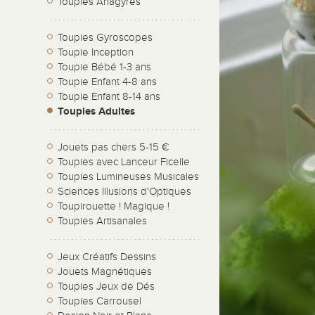
Toupies Anagyres
Toupies Gyroscopes
Toupie Inception
Toupie Bébé 1-3 ans
Toupie Enfant 4-8 ans
Toupie Enfant 8-14 ans
Toupies Adultes
Jouets pas chers 5-15 €
Toupies avec Lanceur Ficelle
Toupies Lumineuses Musicales
Sciences Illusions d'Optiques
Toupirouette ! Magique !
Toupies Artisanales
Jeux Créatifs Dessins
Jouets Magnétiques
Toupies Jeux de Dés
Toupies Carrousel