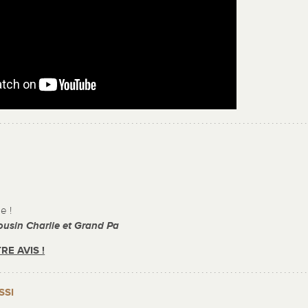
e !
cousin Charlie et Grand Pa
RE AVIS !
SSI