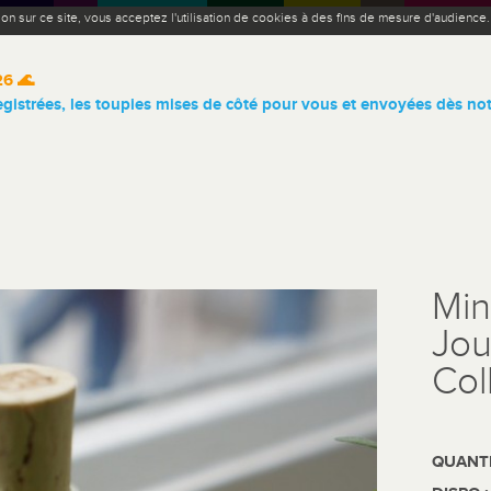
ion sur ce site, vous acceptez l'utilisation de cookies à des fins de mesure d'audience
26 🌊
istrées, les toupies mises de côté pour vous et envoyées dès not
Min
Jou
Col
QUANTI