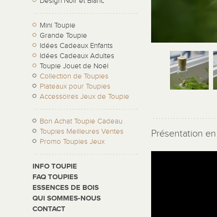
Design Noir et Blanc
Mini Toupie
Grande Toupie
Idées Cadeaux Enfants
Idées Cadeaux Adultes
Toupie Jouet de Noël
Collection de Toupies
Plateaux pour Toupies
Accessoires Jeux de Toupie
Bon Achat Toupie Cadeau
Toupies Meilleures Ventes
Présentation en 
Promo Toupies Jeux
INFO TOUPIE
FAQ TOUPIES
ESSENCES DE BOIS
QUI SOMMES-NOUS
CONTACT