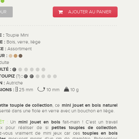
:
OUR
AJOUTER AU PANIER
E :
Toupie Mini
E :
Bois, verre, liège
E :
Assortiment
UR :
dulte
ULTÉ :
TOUPIZ
:
(?)
N :
Autriche
IONS :
25 mm
10 mm
10 g
etite toupie de collection
mini jouet en bois naturel
, ce
senté dans une fiole en verre avec un bouchon en liège.
mini jouet en bois
ÊT :
Un
fait-main ! C’est un travail
petites toupies de collection
ux pour réaliser de si
.
toupies en bois
z-vous vraiment de mini jeux car ces
les
mesurent moins d'un cm de diamètre. Présentées