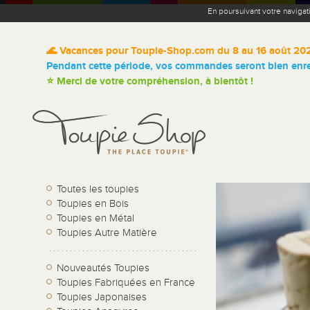
En poursuivant votre navigat
🌊 Vacances pour Toupie-Shop.com du 8 au 16 août 20
Pendant cette période, vos commandes seront bien enreg
⭐ Merci de votre compréhension, à bientôt !
Toutes les toupies
Toupies en Bois
Toupies en Métal
Toupies Autre Matière
Nouveautés Toupies
Toupies Fabriquées en France
Toupies Japonaises