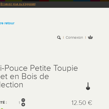
.
En savoir plus ou s'opposer
.
re retour
Connexion
i-Pouce Petite Toupie
et en Bois de
lection
12.50 €
TÉ :