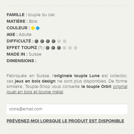
FAMILLE :
toupie du ciel
MATIÈRE :
Bois
COULEUR :
AGE :
Adulte
DIFFICULTÉ :
EFFET TOUPIZ
:
(?)
MADE IN :
Suisse
DIMENSIONS :
originale toupie Lune
Fabriquée en Suisse, l'
est collector,
jeux en bois design
ces
ne sont plus disponibles. De forme
la toupie Orbit
similaire, Toupie-Shop vous conseille
original
jouet en bois et toupie métal
.
PRÉVENEZ-MOI LORSQUE LE PRODUIT EST DISPONIBLE