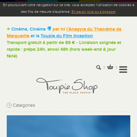
En poursuivant votre navigation sur ce site, vous acceptez l'utilisation de cookies à
des fins de mesure d'audience.
En savoir plus ou s'opposer
.
⭐
Cinéma, Cinéma 🎥
par ici
l’Anagyre du Théorème de
Marguerite
et la
Toupie du Film Inception
Transport gratuit à partir de 89 € - Livraison soignée et
rapide : prépa 24h, envoi 48h (hors week-end & jour
férié)
+
Categories