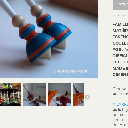
RET
FAMILL
MATIÈR
ESSENC
COULE
AGE :
A
DIFFIC
EFFET 
MADE I
DIMENS
Ces bouc
en Fran
A L'ARRE
bois
Big
peinte
véritabl
paire d