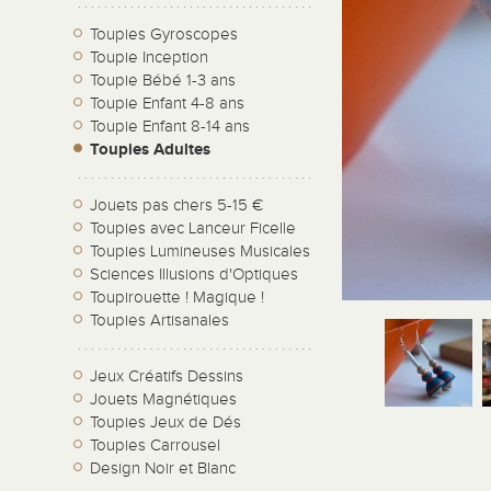
Toupies Gyroscopes
Toupie Inception
Toupie Bébé 1-3 ans
Toupie Enfant 4-8 ans
Toupie Enfant 8-14 ans
Toupies Adultes
Jouets pas chers 5-15 €
Toupies avec Lanceur Ficelle
Toupies Lumineuses Musicales
Sciences Illusions d'Optiques
Toupirouette ! Magique !
Toupies Artisanales
Jeux Créatifs Dessins
Jouets Magnétiques
Toupies Jeux de Dés
Toupies Carrousel
Design Noir et Blanc