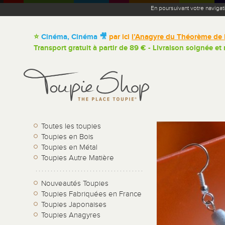
En poursuivant votre navigat
⭐
Cinéma, Cinéma 🎥
par ici
l’Anagyre du Théorème de 
Transport gratuit à partir de 89 € - Livraison soignée et
Toutes les toupies
Toupies en Bois
Toupies en Métal
Toupies Autre Matière
Nouveautés Toupies
Toupies Fabriquées en France
Toupies Japonaises
Toupies Anagyres