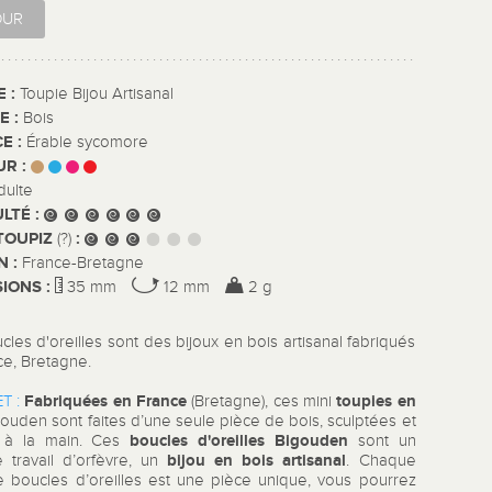
OUR
E :
Toupie Bijou Artisanal
E :
Bois
E :
Érable sycomore
UR :
dulte
ULTÉ :
TOUPIZ
:
(?)
N :
France-Bretagne
IONS :
35 mm
12 mm
2 g
les d'oreilles sont des bijoux en bois artisanal fabriqués
ce, Bretagne.
Fabriquées en France
toupies en
T :
(Bretagne), ces mini
ouden sont faites d’une seule pièce de bois, sculptées et
boucles d'oreilles Bigouden
s à la main. Ces
sont un
bijou en bois artisanal
e travail d’orfèvre, un
. Chaque
e boucles d’oreilles est une pièce unique, vous pourrez