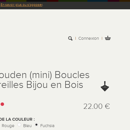
.
En savoir plus ou s'opposer
.
Connexion
ouden (mini) Boucles
reilles Bijou en Bois
:
22.00 €
DE LA COULEUR :
Rouge
Bleu
Fuchsia