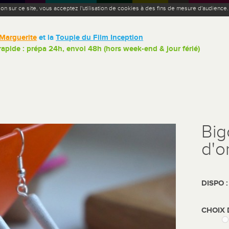
ion sur ce site, vous acceptez l'utilisation de cookies à des fins de mesure d'audience
Marguerite
et la
Toupie du Film Inception
 rapide : prépa 24h, envoi 48h (hors week-end & jour férié)
Big
d'o
DISPO 
CHOIX 