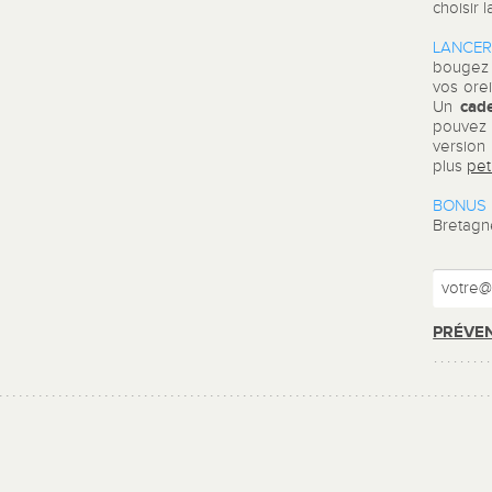
choisir 
LANCER
bougez 
vos orei
cad
Un
pouvez 
versio
plus
pet
BONUS 
Bretagn
PRÉVEN