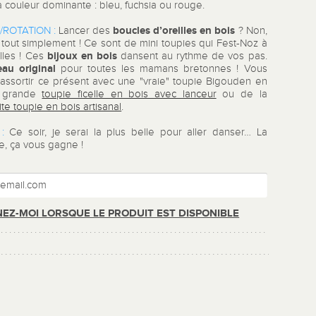
la couleur dominante : bleu, fuchsia ou rouge.
boucles d’oreilles en bois
/ROTATION :
Lancer des
? Non,
tout simplement ! Ce sont de mini toupies qui Fest-Noz à
bijoux en bois
lles ! Ces
dansent au rythme de vos pas.
eau original
pour toutes les mamans bretonnes ! Vous
assortir ce présent avec une "vraie" toupie Bigouden en
n grande
toupie ficelle en bois avec lanceur
ou de la
ite toupie en bois artisanal
.
:
Ce soir, je serai la plus belle pour aller danser… La
e, ça vous gagne !
EZ-MOI LORSQUE LE PRODUIT EST DISPONIBLE