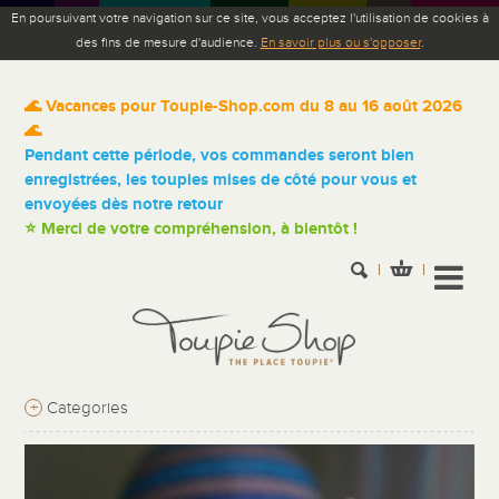
En poursuivant votre navigation sur ce site, vous acceptez l'utilisation de cookies à
des fins de mesure d'audience.
En savoir plus ou s'opposer
.
🌊 Vacances pour Toupie-Shop.com du 8 au 16 août 2026
🌊
Pendant cette période, vos commandes seront bien
enregistrées, les toupies mises de côté pour vous et
envoyées dès notre retour
⭐ Merci de votre compréhension, à bientôt !
+
Categories