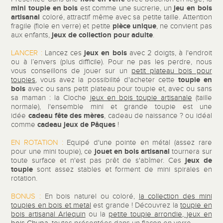
mini toupie en bois
jeu en bois
est comme une sucrerie, un
artisanal
coloré, attractif même avec sa petite taille. Attention
pièce unique
fragile (fiole en verre) et petite
, ne convient pas
jeux de collection pour adulte
aux enfants,
.
jeux en bois
LANCER :
Lancez ces
avec 2 doigts, à l'endroit
ou à l’envers (plus difficile). Pour ne pas les perdre, nous
vous conseillons de jouer sur un
petit plateau bois pour
toupie en
toupies
, vous avez la possibilité d'acheter cette
bois
avec ou sans petit plateau pour toupie et, avec ou sans
sa maman : la Cloche
jeux en bois toupie artisanale
(taille
normale), l'ensemble mini et grande toupie est une
cadeau fête des mères
idée
, cadeau de naissance ? ou idéal
cadeau jeux de Pâques
comme
!
EN ROTATION :
Equipé d'une pointe en métal (assez rare
jouet en bois artisanal
pour une mini toupie), ce
tournera sur
jeux de
toute surface et n'est pas prêt de s'abîmer. Ces
toupie
sont assez stables et forment de mini spirales en
rotation.
BONUS :
En bois naturel ou coloré,
la collection des mini
toupies en bois et metal
est grande ! Découvrez la
toupie en
bois artisanal Arlequin
ou la
petite toupie arrondie, jeux en