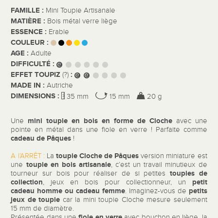
FAMILLE :
Mini Toupie Artisanale
MATIÈRE :
Bois métal verre liège
ESSENCE :
Erable
COULEUR :
AGE :
Adulte
DIFFICULTÉ :
EFFET TOUPIZ
:
(?)
MADE IN :
Autriche
DIMENSIONS :
35 mm
15 mm
20 g
mini toupie en bois
en forme de Cloche
Une
avec une
pointe en métal dans une fiole en verre ! Parfaite comme
cadeau de Pâques
!
toupie Cloche de Pâques
A l’ARRÊT :
La
version miniature est
toupie en bois artisanale
une
, c’est un travail minutieux de
toupies de
tourneur sur bois pour réaliser de si petites
collection
petit
, jeux en bois pour collectionneur, un
cadeau homme ou cadeau femme
petits
. Imaginez-vous de
jeux de toupie
car la mini toupie Cloche mesure seulement
15 mm de diamètre.
fiole en verre
Présentée dans une
avec bouchon en liège, la