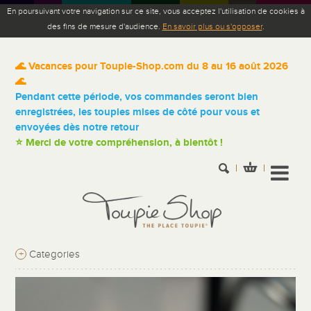
En poursuivant votre navigation sur ce site, vous acceptez l'utilisation de cookies à
des fins de mesure d'audience.
En savoir plus ou s'opposer
.
🌊 Vacances pour Toupie-Shop.com du 8 au 16 août 2026
🌊
Pendant cette période, vos commandes seront bien
enregistrées, les toupies mises de côté pour vous et
envoyées dès notre retour
⭐ Merci de votre compréhension, à bientôt !
+
Categories