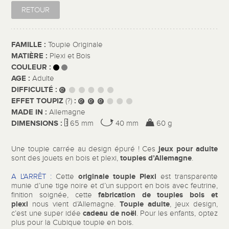
RETOUR
FAMILLE :
Toupie Originale
MATIÈRE :
Plexi et Bois
COULEUR :
AGE :
Adulte
DIFFICULTÉ :
EFFET TOUPIZ
:
(?)
MADE IN :
Allemagne
DIMENSIONS :
65 mm
40 mm
60 g
jeux pour adulte
Une toupie carrée au design épuré ! Ces
toupies d’Allemagne
sont des jouets en bois et plexi,
.
originale toupie Plexi
A L'ARRÊT :
Cette
est transparente
munie d’une tige noire et d’un support en bois avec feutrine,
fabrication de toupies bois et
finition soignée, cette
plexi
Toupie adulte
nous vient d’Allemagne.
, jeux design,
cadeau de noël
c’est une super idée
. Pour les enfants, optez
plus pour la Cubique toupie en bois.