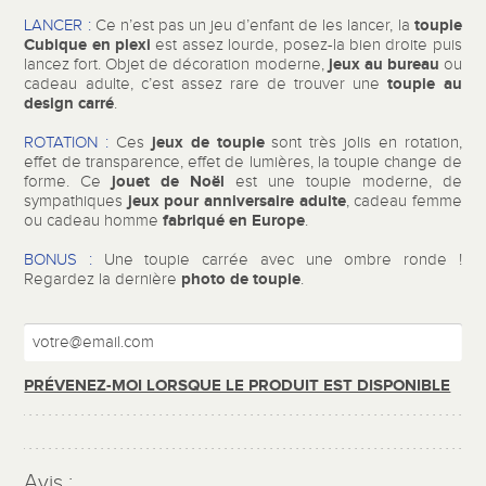
toupie
LANCER :
Ce n’est pas un jeu d’enfant de les lancer, la
Cubique en plexi
est assez lourde, posez-la bien droite puis
jeux au bureau
lancez fort. Objet de décoration moderne,
ou
toupie au
cadeau adulte,
c’est assez rare de trouver une
design carré
.
jeux de toupie
ROTATION :
Ces
sont très jolis en rotation,
effet de transparence, effet de lumières, la toupie change de
jouet de Noël
forme. Ce
est une toupie moderne, de
jeux pour anniversaire adulte
sympathiques
, cadeau femme
fabriqué en Europe
ou cadeau homme
.
BONUS :
Une toupie carrée avec une ombre ronde !
photo de toupie
Regardez la dernière
.
PRÉVENEZ-MOI LORSQUE LE PRODUIT EST DISPONIBLE
Avis :