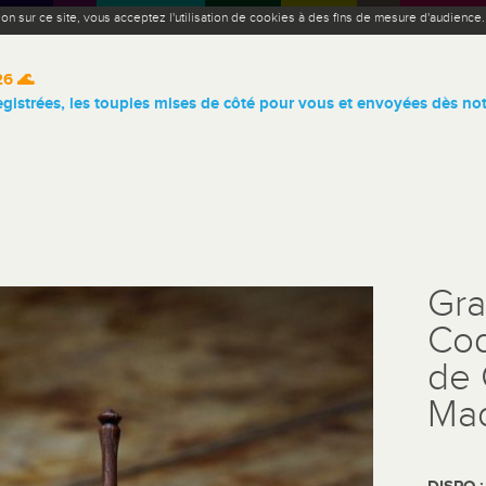
ion sur ce site, vous acceptez l'utilisation de cookies à des fins de mesure d'audience
26 🌊
istrées, les toupies mises de côté pour vous et envoyées dès not
Gra
Coq
de 
Mad