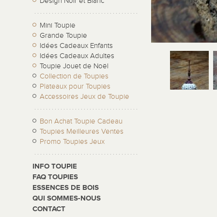
Design Noir et Blanc
Mini Toupie
Grande Toupie
Idées Cadeaux Enfants
Idées Cadeaux Adultes
Toupie Jouet de Noël
Collection de Toupies
Plateaux pour Toupies
Accessoires Jeux de Toupie
Bon Achat Toupie Cadeau
Toupies Meilleures Ventes
Promo Toupies Jeux
INFO TOUPIE
FAQ TOUPIES
ESSENCES DE BOIS
QUI SOMMES-NOUS
CONTACT