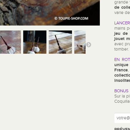
grande
de coll
varie d
LANCER
mains p
jeu de 
jouet m
avec pr
tomber.
EN ROT
unique
France
,
collecti
insolite
BONUS 
Sur la 
Coquilla
PRÉVEN