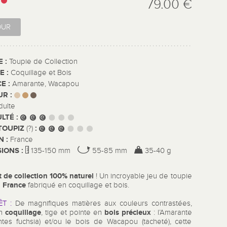
:
79.00 €
OUR
E :
Toupie de Collection
E :
Coquillage et Bois
E :
Amarante, Wacapou
UR :
dulte
ULTÉ :
TOUPIZ
:
(?)
N :
France
IONS :
135-150 mm
55-85 mm
35-40 g
t de collection 100% naturel
! Un incroyable jeu de toupie
 France
fabriqué en coquillage et bois.
ÊT :
De magnifiques matières aux couleurs contrastées,
coquillage
bois précieux
en
, tige et pointe en
: l’Amarante
intes fuchsia) et/ou le bois de Wacapou (tacheté), cette