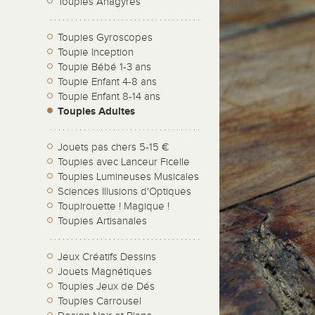
Toupies Anagyres
Toupies Gyroscopes
Toupie Inception
Toupie Bébé 1-3 ans
Toupie Enfant 4-8 ans
Toupie Enfant 8-14 ans
Toupies Adultes
Jouets pas chers 5-15 €
Toupies avec Lanceur Ficelle
Toupies Lumineuses Musicales
Sciences Illusions d'Optiques
Toupirouette ! Magique !
Toupies Artisanales
Jeux Créatifs Dessins
Jouets Magnétiques
Toupies Jeux de Dés
Toupies Carrousel