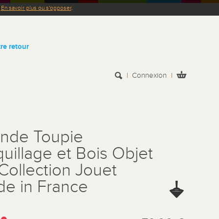
.
En savoir plus ou s'opposer
.
re retour
Connexion
nde Toupie
uillage et Bois Objet
Collection Jouet
e in France