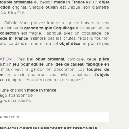
toupie artisanale
made in France
objet
au design
est un
ection
oursin
original. Chaque
est unique, son diamètre
e 55 à 85 mm.
 :
Difficile. Vous pouvez frottez la tige en bois entre vos
grande toupie Coquillage
our lancer la
mais attention, ce
collection
est fragile. Fabriqué avec un coquillage, ce
ade in France
n’aimera pas les chutes, faites-le tourner
objet déco
udence dans un endroit où cet
ne pourra pas
objet artisanal
pièce
ATION :
Très bel
, atypique, cette
jeu pour adulte
idée de cadeau fabriqué en
est un
, une
toupies de
 mieux vaut la garder en décoration. Les
on
objets
en oursin épateront vos invités amateurs d’
s
ou tupiphilistes (collectionneurs de toupies).
made in france
:
une chanson
plage abandonnée
ges et crustacés
..
EZ-MOI LORSQUE LE PRODUIT EST DISPONIBLE