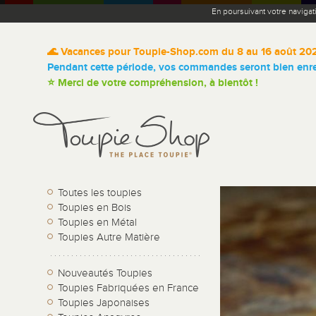
En poursuivant votre navigat
🌊 Vacances pour Toupie-Shop.com du 8 au 16 août 20
Pendant cette période, vos commandes seront bien enreg
⭐ Merci de votre compréhension, à bientôt !
Toutes les toupies
Toupies en Bois
Toupies en Métal
Toupies Autre Matière
Nouveautés Toupies
Toupies Fabriquées en France
Toupies Japonaises