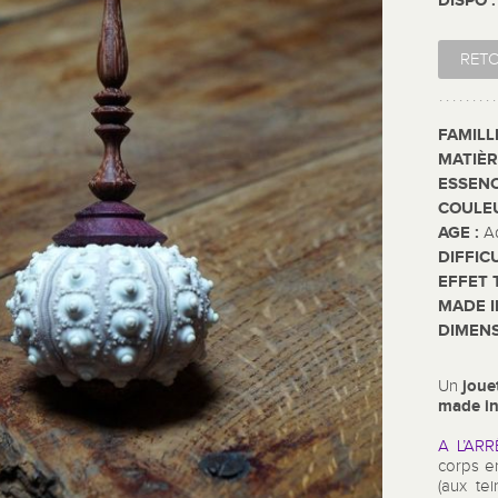
DISPO 
RET
FAMILL
MATIÈR
ESSENC
COULE
AGE :
A
DIFFIC
EFFET 
MADE I
DIMENS
joue
Un
made in
A L’ARR
corps 
(aux te