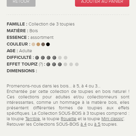
RETOUR
AJOUTER AU PANIER
FAMILLE :
Collection de 3 toupies
MATIÈRE :
Bois
ESSENCE :
assortiment
COULEUR :
AGE :
Adulte
DIFFICULTÉ :
EFFET TOUPIZ
:
(?)
DIMENSIONS :
Promenons-nous dans les bois… à 5, à 4 ou 3…
Enchantée par cette collection de toupies en bois naturel !
Ces collections pour adultes et/ou collectionneurs sont
intéressantes, comme un hommage à la matière bois, elles
présentent différentes formes de toupies aux effets
spécifiques. La Collection SOUS-BOIS à 3 toupies comprend :
la toupie
Terrible
, la toupie
Rouette
et la toupie
Mini classic
’.
Retouver les Collections SOUS-BOIS
à 4
ou
à 5
toupies.