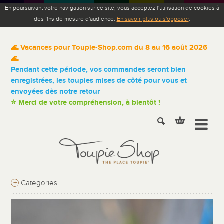
En poursuivant votre navigation sur ce site, vous acceptez l'utilisation de cookies à
des fins de mesure d'audience.
En savoir plus ou s'opposer
.
🌊 Vacances pour Toupie-Shop.com du 8 au 16 août 2026
🌊
Pendant cette période, vos commandes seront bien
enregistrées, les toupies mises de côté pour vous et
envoyées dès notre retour
⭐ Merci de votre compréhension, à bientôt !
+
Categories