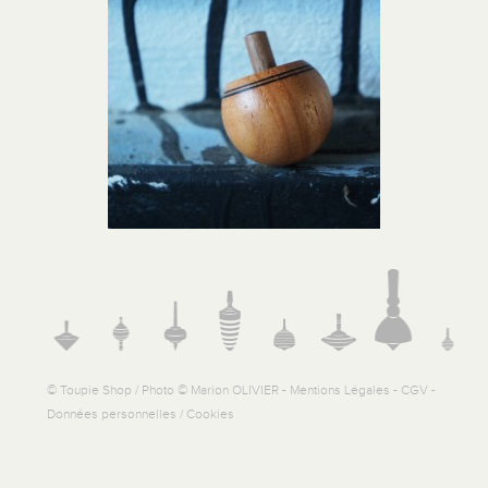
© Toupie Shop / Photo © Marion OLIVIER -
Mentions Légales
-
CGV
-
Données personnelles / Cookies