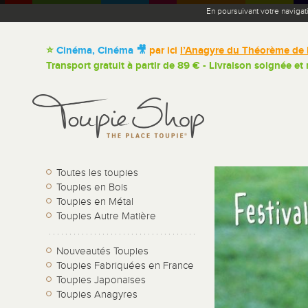
En poursuivant votre navigat
⭐
Cinéma, Cinéma 🎥
par ici
l’Anagyre du Théorème de 
Transport gratuit à partir de 89 € - Livraison soignée et
Toutes les toupies
Toupies en Bois
Toupies en Métal
Toupies Autre Matière
Nouveautés Toupies
Toupies Fabriquées en France
Toupies Japonaises
Toupies Anagyres