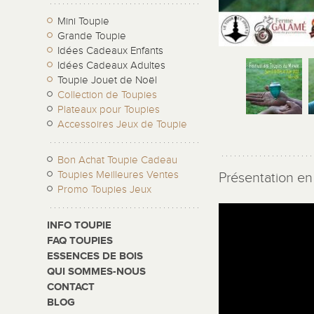
Mini Toupie
Grande Toupie
Idées Cadeaux Enfants
Idées Cadeaux Adultes
Toupie Jouet de Noël
Collection de Toupies
Plateaux pour Toupies
Accessoires Jeux de Toupie
Bon Achat Toupie Cadeau
Toupies Meilleures Ventes
Présentation en 
Promo Toupies Jeux
INFO TOUPIE
FAQ TOUPIES
ESSENCES DE BOIS
QUI SOMMES-NOUS
CONTACT
BLOG