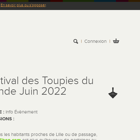
.
En savoir plus ou s'opposer
.
Connexion
tival des Toupies du
de Juin 2022
E :
Info Évènement
IONS :
s les habitants proches de Lille ou de passage,