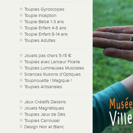
Toupies Gyroscopes
Toupie Inception
Toupie Bébé 1-3 ans
Toupie Enfant 4-8 ans
Toupie Enfant 8-14 ans
Toupies Adultes
Jouets pas chers 5-15 €
Toupies avec Lanceur Ficelle
Toupies Lumineuses Musicales
Sciences Illusions d'Optiques
Toupirouette ! Magique !
Toupies Artisanales
Jeux Créatifs Dessins
Jouets Magnétiques
Toupies Jeux de Dés
Toupies Carrousel
Design Noir et Blanc