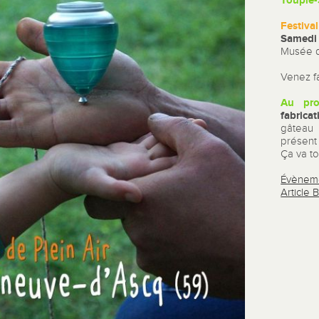
Toupie
Festiva
Samedi 
Musée d
Venez fa
Au pr
fabrica
gâteau
présent
Ça va tou
Évènem
Article 