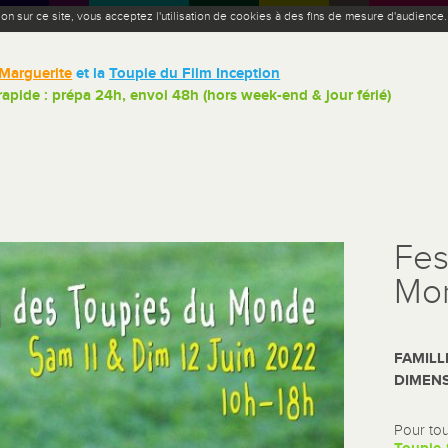
ion sur ce site, vous acceptez l'utilisation de cookies à des fins de mesure d'audience
Marguerite
et la
Toupie du Film Inception
 rapide : prépa 24h, envoi 48h (hors week-end & jour férié)
Fes
Mon
FAMILL
DIMENS
Pour tou