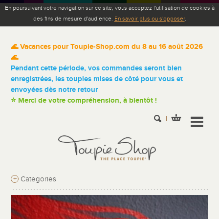
En poursuivant votre navigation sur ce site, vous acceptez l'utilisation de cookies à
des fins de mesure d'audience.
En savoir plus ou s'opposer
.
🌊 Vacances pour Toupie-Shop.com du 8 au 16 août 2026
🌊
Pendant cette période, vos commandes seront bien
enregistrées, les toupies mises de côté pour vous et
envoyées dès notre retour
⭐ Merci de votre compréhension, à bientôt !
+
Categories