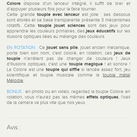
Colore
dispose d'un lanceur intégré, il suffit de tirer et
d’appuyer plusieurs fois pour la faire tourner.
toupie avec lanceur
Cette grande
est jolie : ses dessous
sont étoilés et sa base transparente présente 3 mécanismes
toupie jouet sciences
rotatifs. Cette
sont des jeux pour
jeux éducatifs
apprendre les couleurs primaires, des
sur les
illusions optiques liées au mélange des couleurs.
jouet sans pile
EN ROTATION :
Ce
, jouet ancien mécanique,
jeux de
porte bien son nom, c'est coloré, en rotation, ces
toupie
n’arrêtent pas de changer de couleurs ! Jeux
toupie magique
d'illusions optiques, c'est une
! et sonore !
toupie qui siffle
La Colore est une
si lancée assez fort, jeu
scientifique et toupie musicale comme la
toupie métal
Mélodie
.
BONUS :
en photo ou en vidéo, regardez la toupie Colore en
effets optiques
rotation, vous n'aurez pas les mêmes
, l'oeil
de la camera va plus vite que nos yeux.
Avis :