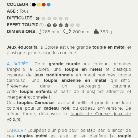
COULEUR :
AGE :
Tous
DIFFICULTÉ :
EFFET TOUPIZ
:
(?)
DIMENSIONS :
285 mm
200 mm
380 g
Jeux éducatifs
toupie en métal
, la Colore est une grande
et
plastique qui mélange les couleurs.
grande toupie
A L'ARRÊT :
Cette
aux couleurs primaires
toupie en métal
s'appelle la Colore, une
et plastique
jeux traditionnels
inspirée de
en métal nommés toupie
toupie ancienne en métal
Carrousel, une
qui siffle.
Présentée dans un packaging cartonné,
toupie enfants
cette
(à partir de 3 ans) est attractive et
intergénérationnelle !
toupies Carrousel
Ces
ravissent petits et grands, une idée
cadeau noël
colorée pour un
ou cadeau anniversaire. De
même forme, découvrez la
toupie de Course, jeux de
voiture
.
LANCER :
Equipées d'un pied pour les stabiliser, le lancer de
toupies métal
toupie
ces
est aisé, un jeu d'enfant. La