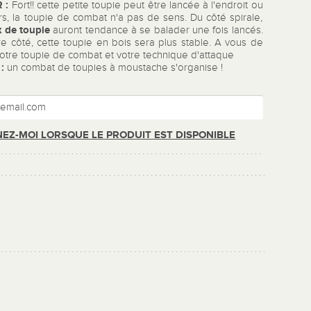
 :
Fort!! cette petite toupie peut être lancée à l'endroit ou
rs, la toupie de combat n'a pas de sens. Du côté spirale,
 de toupie
auront tendance à se balader une fois lancés.
re côté, cette toupie en bois sera plus stable. A vous de
votre toupie de combat et votre technique d'attaque
:
un combat de toupies à moustache s'organise !
EZ-MOI LORSQUE LE PRODUIT EST DISPONIBLE