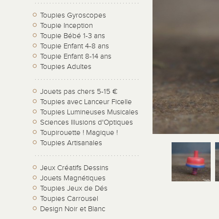
Toupies Gyroscopes
Toupie Inception
Toupie Bébé 1-3 ans
Toupie Enfant 4-8 ans
Toupie Enfant 8-14 ans
Toupies Adultes
Jouets pas chers 5-15 €
Toupies avec Lanceur Ficelle
Toupies Lumineuses Musicales
Sciences Illusions d'Optiques
Toupirouette ! Magique !
Toupies Artisanales
Jeux Créatifs Dessins
Jouets Magnétiques
Toupies Jeux de Dés
Toupies Carrousel
Design Noir et Blanc