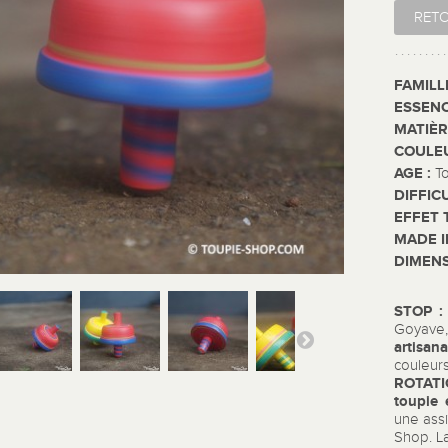
RET
FAMILL
ESSENC
MATIÈR
COULE
AGE :
T
DIFFIC
EFFET 
MADE I
DIMENS
STOP :
Goyave
artisana
couleurs
ROTATI
toupie
une assi
Shop. La