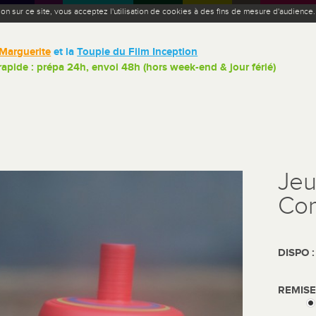
ion sur ce site, vous acceptez l'utilisation de cookies à des fins de mesure d'audience
Marguerite
et la
Toupie du Film Inception
 rapide : prépa 24h, envoi 48h (hors week-end & jour férié)
Jeu
Com
DISPO 