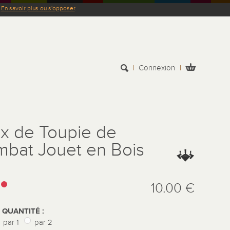
.
En savoir plus ou s'opposer
.
Connexion
x de Toupie de
bat Jouet en Bois
:
10.00 €
REMISE QUANTITÉ :
par 1
par 2