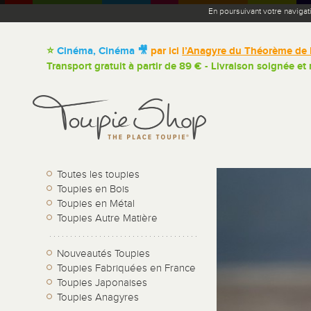
En poursuivant votre navigat
⭐
Cinéma, Cinéma 🎥
par ici
l’Anagyre du Théorème de 
Transport gratuit à partir de 89 € - Livraison soignée et
Toutes les toupies
Toupies en Bois
Toupies en Métal
Toupies Autre Matière
Nouveautés Toupies
Toupies Fabriquées en France
Toupies Japonaises
Toupies Anagyres