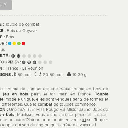
OUR
E :
Toupie de combat
E :
Bois de Goyave
E :
Bois
UR :
ous
ULTÉ :
TOUPIZ
:
(?)
N :
France - La Réunion
IONS :
60 mm
20-60 mm
10-30 g
La toupie de combat est une petite toupie en bois de
jeu en bois
Toupie
,
peint et fait main en France.
le
par 2
, modèle unique, elles sont vendues
de formes et
combat
 différentes. Que le
de toupies commence!
ON :
Une "BATTLE" Miss Rouge VS Mister Jaune. Jeux de
en bois
. Munissez-vous d'une surface plane et creuse,
ette ou autre. Plateau pour toupie en vente
ici
sur Toupie-
 toupie qui sort du ring ou qui s'arrête est vaincue !