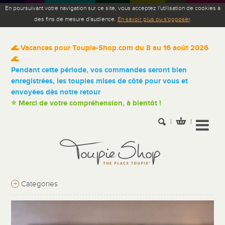
En poursuivant votre navigation sur ce site, vous acceptez l'utilisation de cookies à
des fins de mesure d'audience.
En savoir plus ou s'opposer
.
🌊 Vacances pour Toupie-Shop.com du 8 au 16 août 2026
🌊
Pendant cette période, vos commandes seront bien
enregistrées, les toupies mises de côté pour vous et
envoyées dès notre retour
⭐ Merci de votre compréhension, à bientôt !
+
Categories