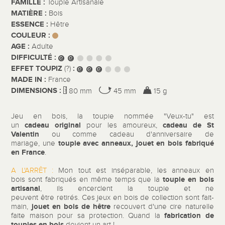
FAMILLE :
Toupie Artisanale
MATIÈRE :
Bois
ESSENCE :
Hêtre
COULEUR :
AGE :
Adulte
DIFFICULTÉ :
EFFET TOUPIZ
:
(?)
MADE IN :
France
DIMENSIONS :
80 mm
45 mm
15 g
Jeu en bois, la toupie
nommée "Veux-tu" est
cadeau original
cadeau de St
un
pour les amoureux,
Valentin
ou comme cadeau d'anniversaire de
toupie avec anneaux, jouet en bois
fabriqué
mariage, une
en France
.
A L'ARRÊT :
Mon tout est inséparable, les anneaux en
toupie en bois
bois sont fabriqués en même temps que la
artisanal
, ils encerclent la toupie et ne
peuvent être retirés. Ces jeux en bois de collection sont fait-
jouet en bois de hêtre
main,
recouvert d'une cire naturelle
fabrication de
faite maison pour sa protection. Quand la
toupies en bois
devient un art !