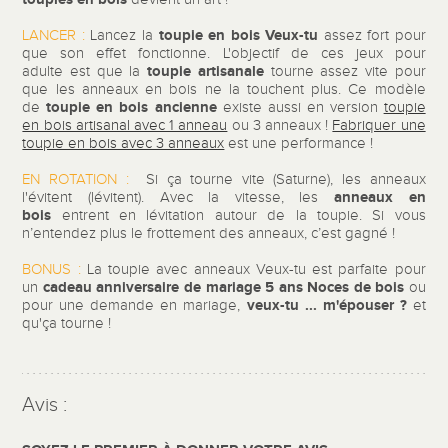
toupie en bois Veux-tu
LANCER :
Lancez la
assez fort pour
que son effet fonctionne. L'objectif de ces jeux pour
toupie artisanale
adulte est que la
tourne assez vite pour
que les anneaux en bois ne la touchent plus. Ce modèle
toupie en bois ancienne
de
existe aussi en version
toupie
en bois artisanal avec 1 anneau
ou 3 anneaux !
Fabriquer une
toupie en bois avec 3 anneaux
est une performance !
EN ROTATION :
Si ça tourne vite (Saturne), les anneaux
anneaux en
l'évitent (lévitent). Avec la vitesse, les
bois
entrent en lévitation autour de la toupie. Si vous
n’entendez plus le frottement des anneaux, c’est gagné !
BONUS :
La toupie avec anneaux Veux-tu est parfaite pour
cadeau anniversaire
de mariage 5 ans Noces de bois
un
ou
veux-tu ... m'épouser ?
pour une demande en mariage,
et
qu'ça tourne !
Avis :