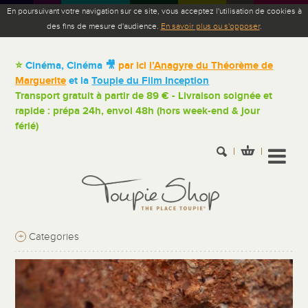
En poursuivant votre navigation sur ce site, vous acceptez l'utilisation de cookies à
des fins de mesure d'audience.
En savoir plus ou s'opposer
.
⭐
Cinéma, Cinéma 🎥
par ici
l’Anagyre du Théorème de
Marguerite
et la
Toupie du Film Inception
Transport gratuit à partir de 89 € - Livraison soignée et
rapide : prépa 24h, envoi 48h (hors week-end & jour
férié)
+
Categories