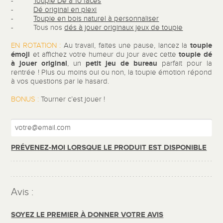
-
Toupie Dé à 10 faces
-
Dé original en plexi
-
Toupie en bois naturel à personnaliser
- Tous nos
dés à jouer originaux jeux de toupie
toupie
EN ROTATION :
Au travail, faites une pause, lancez la
émoji
toupie dé
et affichez votre humeur du jour avec cette
à jouer original
petit jeu de bureau
, un
parfait pour la
rentrée ! Plus ou moins oui ou non, la toupie émotion répond
à vos questions par le hasard.
BONUS :
Tourner c’est jouer !
PRÉVENEZ-MOI LORSQUE LE PRODUIT EST DISPONIBLE
Avis :
SOYEZ LE PREMIER À DONNER VOTRE AVIS