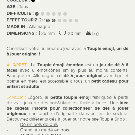
COULEUR :
AGE :
Tous
DIFFICULTÉ :
EFFET TOUPIZ
:
(?)
MADE IN :
Allemagne
DIMENSIONS :
35 mm
20 mm
5 g
Toupie emoji, un dé
Choisissez votre humeur du jour avec la
à jouer original !
Toupie émoji émotion
jeu de dé à 6
A L'ARRÊT :
La
est un
faces
avec 6 émoticônes smiley plus au moins contents.
dé à jouer original
Fabriqué en Allemagne, ce
avec tige et
petit cadeau pour
pointe en métal est accessible à tous, un
enfant et adulte
.
petite toupie emoji
LANCER :
Légère, la
fabriquée à partir
idée
de vrais jeux de dés noir&blanc est facile à lancer. Une
de cadeau insolite
pour collectionneur de dés à jouer
originaux
, une touche d'originalité dans un jeu de société.
Découvrez différents dés à jouer sur notre site Toupie Shop :
-
Dé en bois de buis
-
Grand jeu de dé en bois