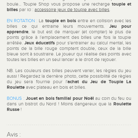
toupie et
boule... Toupie Shop vous propose une recharge
billes
par ici :
accessoire jeux de toupie avec billes
.
toupie en bois
EN ROTATION :
La
entre en collision avec les
Jeu pour
billes ce qui entraine leurs mouvements.
apprendre
, le but est de marquer (et compter) le plus de
points grâce à l’emplacement des billes une fois la
toupie
Jeux éducatifs
arrêtée.
pour s'entrainer au calcul mental, les
points de la bille rouge comptent double, ceux de la bille
bleue sont à soustraire. Le joueur qui réalise des points avec
toutes les billes en un seul lancer a le droit de rejouer.
NB. Les couleurs des billes peuvent varier, les règles du jeu
aussi ! Regardez la dernère photo, cette possibilité de règles
achat du Jeu de Toupie La
du jeu sera fournie pour l'
Roulette
avec plateau en bois et billes.
Jouet en bois familial
pour Noël
BONUS :
au coin du feu ou
Roulette
dans un bistrot du Nord ! Moins dangereux que la
Russe
!
Avis :