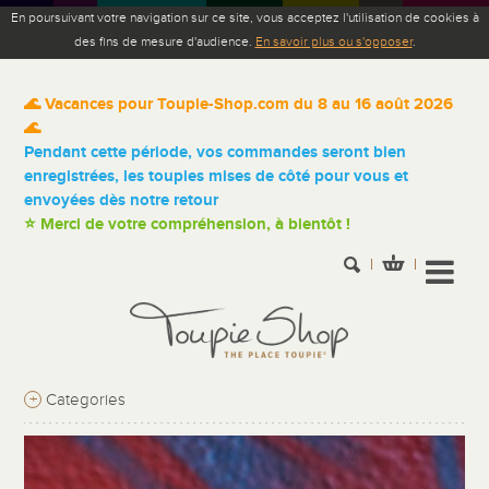
En poursuivant votre navigation sur ce site, vous acceptez l'utilisation de cookies à
des fins de mesure d'audience.
En savoir plus ou s'opposer
.
🌊 Vacances pour Toupie-Shop.com du 8 au 16 août 2026
🌊
Pendant cette période, vos commandes seront bien
enregistrées, les toupies mises de côté pour vous et
envoyées dès notre retour
⭐ Merci de votre compréhension, à bientôt !
+
Categories