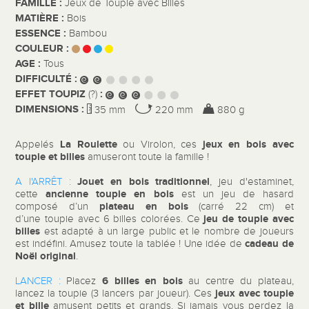
FAMILLE :
Jeux de Toupie avec Billes
MATIÈRE :
Bois
ESSENCE :
Bambou
COULEUR :
AGE :
Tous
DIFFICULTÉ :
EFFET TOUPIZ
:
(?)
DIMENSIONS :
35 mm
220 mm
880 g
La Roulette
jeux en bois avec
Appelés
ou Virolon, ces
toupie et billes
amuseront toute la famille !
Jouet en bois traditionnel
A l'ARRÊT :
, jeu d'estaminet,
ancienne toupie en bois
cette
est un jeu de hasard
plateau en bois
composé d’un
(carré 22 cm) et
jeu de toupie avec
d’une toupie avec 6 billes colorées. Ce
billes
est adapté à un large public et le nombre de joueurs
cadeau de
est indéfini. Amusez toute la tablée ! Une idée de
Noël original
.
6 billes en bois
LANCER :
Placez
au centre du plateau,
jeux avec toupie
lancez la toupie (3 lancers par joueur).
Ces
et bille
amusent petits et grands.
Si jamais vous perdez la