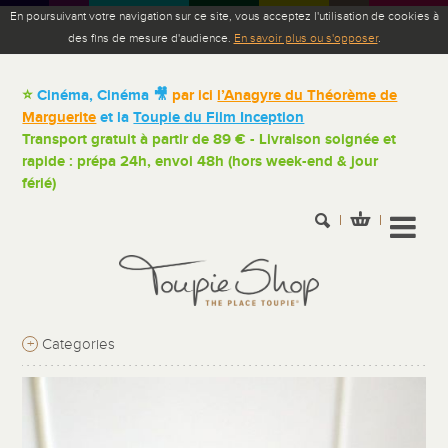
En poursuivant votre navigation sur ce site, vous acceptez l'utilisation de cookies à
des fins de mesure d'audience.
En savoir plus ou s'opposer
.
⭐
Cinéma, Cinéma 🎥
par ici
l’Anagyre du Théorème de
Marguerite
et la
Toupie du Film Inception
Transport gratuit à partir de 89 € - Livraison soignée et
rapide : prépa 24h, envoi 48h (hors week-end & jour
férié)
+
Categories