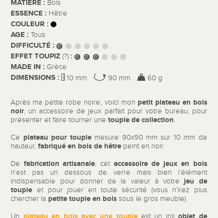
MATIÈRE :
Bois
ESSENCE :
Hêtre
COULEUR :
AGE :
Tous
DIFFICULTÉ :
EFFET TOUPIZ
:
(?)
MADE IN :
Grèce
DIMENSIONS :
10 mm
90 mm
60 g
petit plateau en bois
Après ma petite robe noire, voici mon
noir
, un accessoire de jeux parfait pour votre bureau, pour
toupie de collection
présenter et faire tourner une
.
plateau pour toupie
Ce
mesure 90x90 mm sur 10 mm de
fabriqué en bois de hêtre
hauteur,
peint en noir.
fabrication artisanale
accessoire de jeux en bois
De
, cet
n’est pas un dessous de verre mais bien l’élément
jeu de
indispensable pour donner de la valeur à votre
toupie
et pour jouer en toute sécurité (vous n’irez plus
petite toupie en bois
chercher la
sous le gros meuble).
plateau en bois avec une toupie
objet de
Un
est un joli