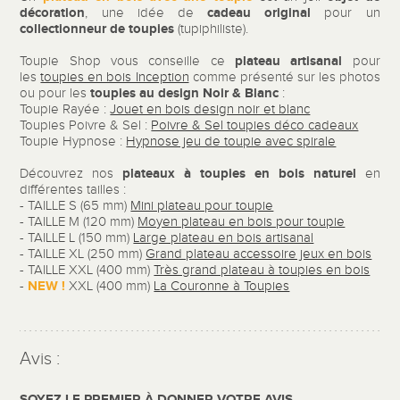
décoration
cadeau original
, une idée de
pour un
collectionneur de
toupies
(tupiphiliste).
plateau artisanal
Toupie Shop vous conseille ce
pour
les
toupies en bois Inception
comme présenté sur les photos
toupies au design Noir & Blanc
ou pour les
:
Toupie Rayée :
Jouet en bois design noir et blanc
Toupies Poivre & Sel :
Poivre & Sel toupies déco cadeaux
Toupie Hypnose :
Hypnose jeu de toupie avec spirale
plateaux à toupies en bois naturel
Découvrez nos
en
différentes tailles :
- TAILLE S (65 mm)
Mini plateau pour toupie
- TAILLE M (120 mm)
Moyen plateau en bois pour toupie
- TAILLE L (150 mm)
Large plateau en bois artisanal
- TAILLE XL (250 mm)
Grand plateau accessoire jeux en bois
- TAILLE XXL (400 mm)
Très grand plateau à toupies en bois
NEW !
-
XXL (400 mm)
La Couronne à Toupies
Avis :
SOYEZ LE PREMIER À DONNER VOTRE AVIS