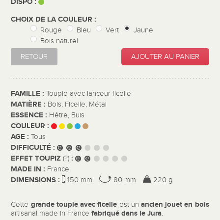
DISPO :
CHOIX DE LA COULEUR :
Rouge
Bleu
Vert
Jaune
Bois naturel
RETOUR
AJOUTER AU PANIER
FAMILLE :
Toupie avec lanceur ficelle
MATIÈRE :
Bois, Ficelle, Métal
ESSENCE :
Hêtre, Buis
COULEUR :
AGE :
Tous
DIFFICULTÉ :
EFFET TOUPIZ
:
(?)
MADE IN :
France
DIMENSIONS :
150 mm
80 mm
220 g
grande toupie avec ficelle
ancien
jouet en bois
Cette
est un
fabriqué dans le Jura
artisanal made in France
.