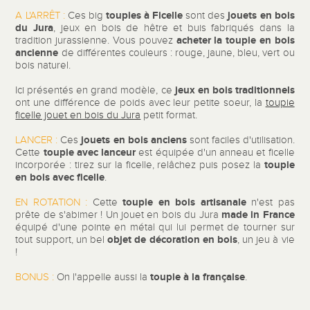
toupies à Ficelle
jouets en bois
A L'ARRÊT :
Ces big
sont des
du Jura
, jeux en bois de hêtre et buis fabriqués dans la
acheter la toupie en bois
tradition jurassienne. Vous pouvez
ancienne
de différentes couleurs : rouge, jaune, bleu, vert ou
bois naturel.
jeux en bois traditionnels
Ici présentés en grand modèle, ce
ont une différence de poids avec leur petite soeur, la
toupie
ficelle jouet en bois du Jura
petit format.
jouets en bois anciens
LANCER :
Ces
sont faciles d'utilisation.
toupie avec lanceur
Cette
est équipée d'un anneau et ficelle
toupie
incorporée : tirez sur la ficelle, relâchez puis posez la
en bois avec ficelle
.
toupie en bois
artisanale
EN ROTATION :
Cette
n'est pas
made in France
prête de s'abimer ! Un jouet en bois du Jura
équipé d'une pointe en métal qui lui permet de tourner sur
objet de décoration en bois
tout support, un bel
, un jeu à vie
!
toupie à la française
BONUS :
On l'appelle aussi la
.