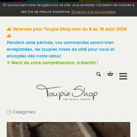
En poursuivant votre navigation sur ce site, vous acceptez l'utilisation de cookies à
des fins de mesure d'audience.
En savoir plus ou s'opposer
.
🌊 Vacances pour Toupie-Shop.com du 8 au 16 août 2026
🌊
Pendant cette période, vos commandes seront bien
enregistrées, les toupies mises de côté pour vous et
envoyées dès notre retour
⭐ Merci de votre compréhension, à bientôt !
+
Categories