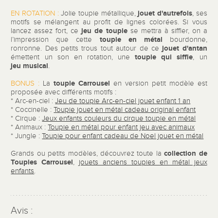
jouet d'autrefois
EN ROTATION :
Jolie toupie métallique,
, ses
motifs se mélangent au profit de lignes colorées. Si vous
jeu de toupie
lancez assez fort, ce
se mettra à siffler, on a
toupie en métal
l’impression que cette
bourdonne,
jouet d'antan
ronronne. Des petits trous tout autour de ce
toupie qui siffle
émettent un son en rotation, une
, un
jeu musical
.
toupie Carrousel
BONUS :
La
en version petit modèle est
proposée avec différents motifs :
* Arc-en-ciel :
Jeu de toupie Arc-en-ciel jouet enfant 1 an
* Coccinelle :
Toupie jouet en métal cadeau original enfant
* Cirque :
Jeux enfants couleurs du cirque toupie en métal
* Animaux :
Toupie en métal pour enfant jeu avec animaux
* Jungle :
Toupie pour enfant cadeau de Noel jouet en métal
collection de
Grands ou petits modèles, découvrez toute la
Toupies Carrousel
,
jouets anciens toupies en métal jeux
enfants
.
Avis :