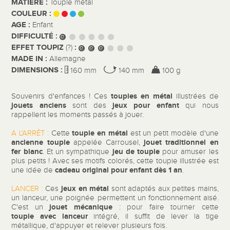
MATIÈRE :
Toupie métal
COULEUR :
AGE :
Enfant
DIFFICULTÉ :
EFFET TOUPIZ
:
(?)
MADE IN :
Allemagne
DIMENSIONS :
160 mm
140 mm
100 g
toupies en métal
Souvenirs d'enfances ! Ces
illustrées de
jouets anciens
jeux pour enfant
sont des
qui nous
rappellent les moments passés à jouer.
toupie en métal
A L'ARRÊT :
Cette
est un petit modèle d'une
ancienne toupie
jouet traditionnel en
appelée Carrousel,
fer blanc
jeu de toupie
. Et un sympathique
pour amuser les
plus petits ! Avec ses motifs colorés, cette toupie illustrée est
cadeau original pour enfant dès 1 an
une idée de
.
jeux en métal
LANCER :
Ces
sont adaptés aux petites mains,
un lanceur, une poignée permettent un fonctionnement aisé.
jouet mécanique
C'est un
: pour faire tourner cette
toupie avec lanceur
intégré, il suffit de lever la tige
métallique, d'appuyer et relever plusieurs fois.