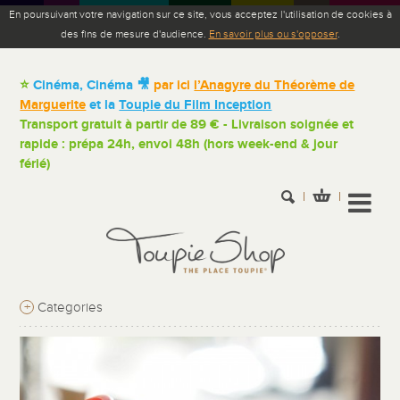
En poursuivant votre navigation sur ce site, vous acceptez l'utilisation de cookies à
des fins de mesure d'audience.
En savoir plus ou s'opposer
.
⭐
Cinéma, Cinéma 🎥
par ici
l’Anagyre du Théorème de
Marguerite
et la
Toupie du Film Inception
Transport gratuit à partir de 89 € - Livraison soignée et
rapide : prépa 24h, envoi 48h (hors week-end & jour
férié)
+
Categories