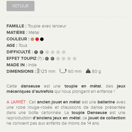
RETOUR
FAMILLE :
Toupie avec lanceur
MATIÈRE :
Métal
COULEUR :
AGE :
Tous
DIFFICULTÉ :
EFFET TOUPIZ
:
(?)
MADE IN :
Inde
DIMENSIONS :
125 mm
60 mm
80 g
danseuse
toupie en métal
jeux
Cette
est une
, des
mécaniques d’autrefois
qui nous plongent en enfance !
ancien jouet en métal
ballerine
A L’ARRÊT :
Cet
est une
avec
une robe rouge-rosée et chaussons de danse présentée
toupie Danseuse
dans une boîte cartonnée. La
est une
d’anciens jeux en métal
jouet de collection
reproduction
, ce
ne convient pas aux enfants de moins de 14 ans.