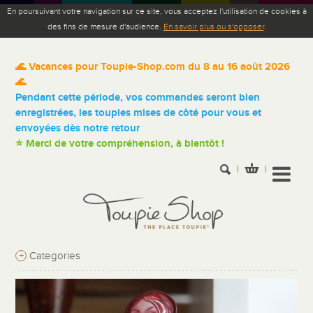
En poursuivant votre navigation sur ce site, vous acceptez l'utilisation de cookies à
des fins de mesure d'audience.
En savoir plus ou s'opposer
.
🌊 Vacances pour Toupie-Shop.com du 8 au 16 août 2026
🌊
Pendant cette période, vos commandes seront bien
enregistrées, les toupies mises de côté pour vous et
envoyées dès notre retour
⭐ Merci de votre compréhension, à bientôt !
+
Categories