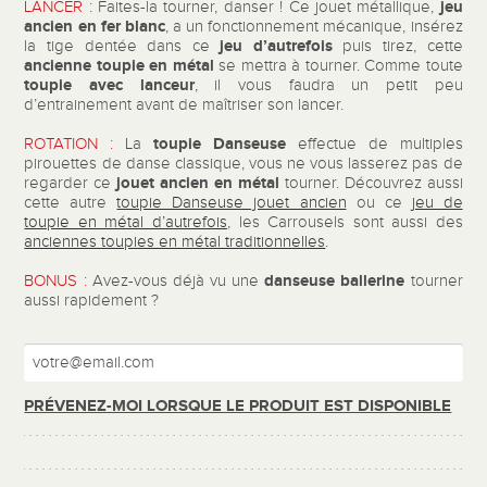
jeu
LANCER :
Faites-la tourner, danser ! Ce jouet métallique,
ancien en fer blanc
, a un fonctionnement mécanique, insérez
jeu d’autrefois
la tige dentée dans ce
puis tirez, cette
ancienne toupie en métal
se mettra à tourner. Comme toute
toupie avec lanceur
, il vous faudra un petit peu
d’entrainement avant de maîtriser son lancer.
toupie Danseuse
ROTATION :
La
effectue de multiples
pirouettes de danse classique, vous ne vous lasserez pas de
jouet ancien en métal
regarder ce
tourner. Découvrez aussi
cette autre
toupie Danseuse jouet ancien
ou ce
jeu de
toupie en métal d’autrefois
, les Carrousels sont aussi des
anciennes toupies en métal traditionnelles
.
danseuse ballerine
BONUS :
Avez-vous déjà vu une
tourner
aussi rapidement ?
PRÉVENEZ-MOI LORSQUE LE PRODUIT EST DISPONIBLE