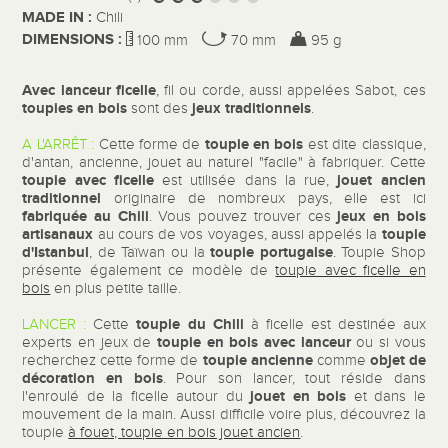
MADE IN :
Chili
DIMENSIONS :
100 mm
70 mm
95 g
Avec lanceur ficelle
, fil ou corde, aussi appelées Sabot, ces
toupies en bois
jeux traditionnels
sont des
.
toupie en bois
A L'ARRÊT :
Cette forme de
est dite classique,
d'antan, ancienne, jouet au naturel "facile" à fabriquer. Cette
toupie avec ficelle
jouet ancien
est utilisée dans la rue,
traditionnel
originaire de nombreux pays, elle est ici
fabriquée au Chili
jeux en bois
. Vous pouvez trouver ces
artisanaux
toupie
au cours de vos voyages, aussi appelés la
d'Istanbul
toupie portugaise
, de Taïwan ou la
. Toupie Shop
présente également ce modèle de
toupie avec ficelle en
bois
en plus petite taille.
toupie du Chili
LANCER :
Cette
à ficelle est destinée aux
toupie en bois avec lanceur
experts en jeux de
ou si vous
toupie ancienne
objet de
recherchez cette forme de
comme
décoration en bois
. Pour son lancer, tout réside dans
jouet en bois
l'enroulé de la ficelle autour du
et dans le
mouvement de la main. Aussi difficile voire plus, découvrez la
toupie
à fouet, toupie en bois jouet ancien
.