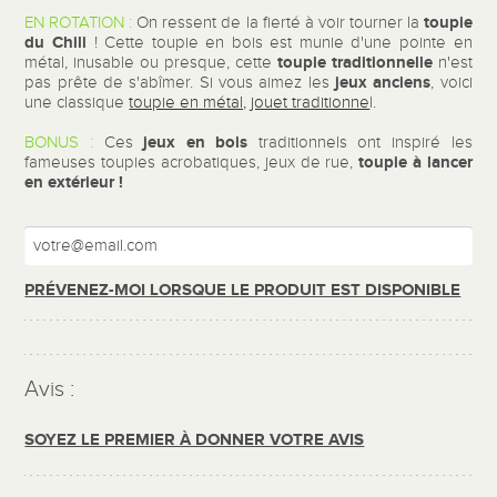
toupie
EN ROTATION :
On ressent de la fierté à voir tourner la
du Chili
! Cette toupie en bois
est munie d'une pointe en
toupie traditionnelle
métal, inusable ou presque, cette
n'est
jeux anciens
pas prête de s'abîmer. Si vous aimez les
, voici
une classique
toupie en métal, jouet traditionne
l.
jeux en bois
BONUS :
Ces
traditionnels ont inspiré les
toupie à lancer
fameuses toupies acrobatiques, jeux de rue,
en extérieur !
PRÉVENEZ-MOI LORSQUE LE PRODUIT EST DISPONIBLE
Avis :
SOYEZ LE PREMIER À DONNER VOTRE AVIS