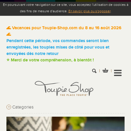
En poursuivant votre navigation sur ce site, vous acceptez l'utilisation de cookies à
des fins de mesure d'audience.
En savoir plus ou s'opposer
.
🌊 Vacances pour Toupie-Shop.com du 8 au 16 août 2026
🌊
Pendant cette période, vos commandes seront bien
enregistrées, les toupies mises de côté pour vous et
envoyées dès notre retour
⭐ Merci de votre compréhension, à bientôt !
+
Categories