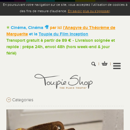
En poursuivant votre navigation sur ce site, vous acceptez l'utilisation de cookies à
des fins de mesure d'audience.
En savoir plus ou s'opposer
.
⭐
Cinéma, Cinéma 🎥
par ici
l’Anagyre du Théorème de
Marguerite
et la
Toupie du Film Inception
Transport gratuit à partir de 89 € - Livraison soignée et
rapide : prépa 24h, envoi 48h (hors week-end & jour
férié)
+
Categories