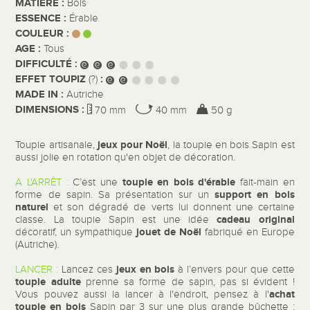
MATIÈRE :
Bois
ESSENCE :
Érable
COULEUR :
AGE :
Tous
DIFFICULTÉ :
EFFET TOUPIZ
:
(?)
MADE IN :
Autriche
DIMENSIONS :
70 mm
40 mm
50 g
jeux pour Noël
Toupie artisanale,
, la toupie en bois Sapin est
aussi jolie en rotation qu'en objet de décoration.
toupie en bois d'érable
A L'ARRÊT :
C’est une
fait-main en
support en bois
forme de sapin. Sa présentation sur un
naturel
et son dégradé de verts lui donnent une certaine
cadeau original
classe. La toupie Sapin est une idée
jouet de Noël
décoratif, un sympathique
fabriqué en Europe
(Autriche).
jeux en bois
LANCER :
Lancez ces
à l’envers pour que cette
toupie adulte
prenne sa forme de sapin, pas si évident !
achat
Vous pouvez aussi la lancer à l'endroit, pensez à l'
toupie en bois
Sapin par 3 sur une plus grande bûchette :