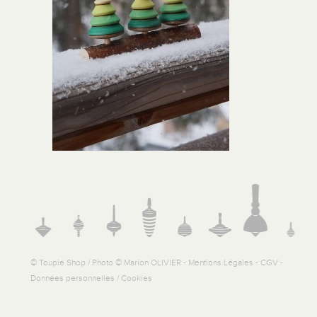
© Toupie Shop / Photo © Marion OLIVIER -
Mentions Légales
-
CGV
-
Données personnelles / Cookies