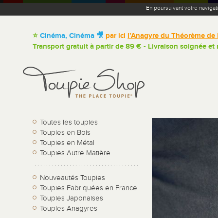
En poursuivant votre navigat
⭐
Cinéma, Cinéma 🎥
par ici
l’Anagyre du Théorème de 
Transport gratuit à partir de 89 € - Livraison soignée et
Toutes les toupies
Toupies en Bois
Toupies en Métal
Toupies Autre Matière
Nouveautés Toupies
Toupies Fabriquées en France
Toupies Japonaises
Toupies Anagyres