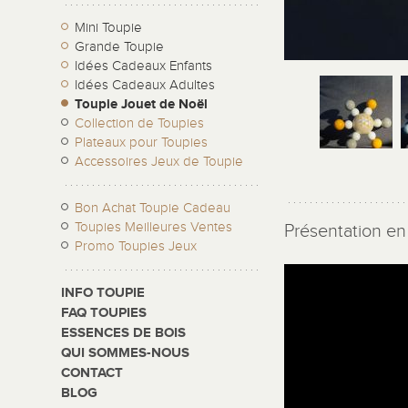
Mini Toupie
Grande Toupie
Idées Cadeaux Enfants
Idées Cadeaux Adultes
Toupie Jouet de Noël
Collection de Toupies
Plateaux pour Toupies
Accessoires Jeux de Toupie
Bon Achat Toupie Cadeau
Toupies Meilleures Ventes
Présentation en 
Promo Toupies Jeux
INFO TOUPIE
FAQ TOUPIES
ESSENCES DE BOIS
QUI SOMMES-NOUS
CONTACT
BLOG