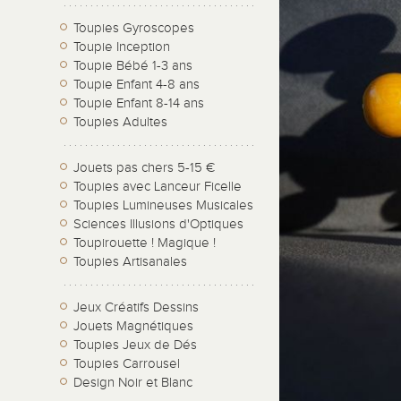
Toupies Gyroscopes
Toupie Inception
Toupie Bébé 1-3 ans
Toupie Enfant 4-8 ans
Toupie Enfant 8-14 ans
Toupies Adultes
Jouets pas chers 5-15 €
Toupies avec Lanceur Ficelle
Toupies Lumineuses Musicales
Sciences Illusions d'Optiques
Toupirouette ! Magique !
Toupies Artisanales
Jeux Créatifs Dessins
Jouets Magnétiques
Toupies Jeux de Dés
Toupies Carrousel
Design Noir et Blanc