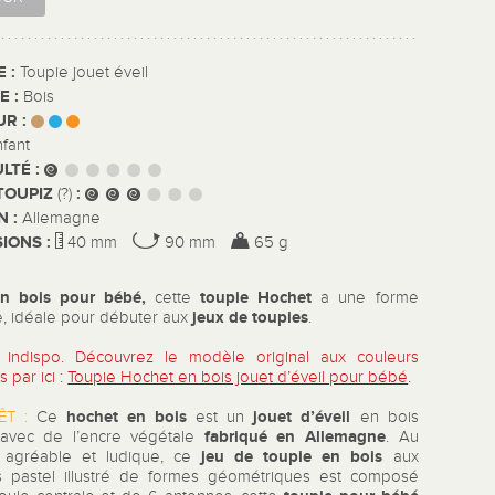
E :
Toupie jouet éveil
E :
Bois
UR :
nfant
ULTÉ :
TOUPIZ
:
(?)
N :
Allemagne
IONS :
40 mm
90 mm
65 g
en bois pour bébé
,
toupie Hochet
cette
a une forme
jeux de toupies
e, idéale pour débuter aux
.
indispo. Découvrez le modèle original aux couleurs
s par ici :
Toupie Hochet en bois jouet d’éveil pour bébé
.
hochet
en bois
jouet d’éveil
RÊT :
Ce
est un
en bois
fabriqué en Allemagne
 avec de l’encre végétale
. Au
jeu de toupie en bois
 agréable et ludique, ce
aux
s pastel illustré de formes géométriques est composé