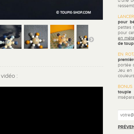
d’une b
ressembl
LANCER
pour b
petites
pour ce
en méta
de toup
EN ROT
premièr
portée 
Jeu en 
vidéo :
couleurs
BONUS
toupie
insépar
PRÉVEN