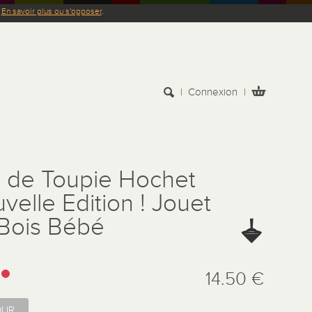
.
En savoir plus ou s'opposer
.
Connexion
 de Toupie Hochet
velle Edition ! Jouet
Bois Bébé
:
14.50 €
OUR