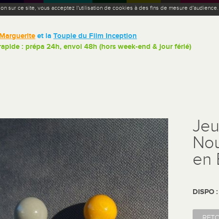
ion sur ce site, vous acceptez l'utilisation de cookies à des fins de mesure d'audience
Marguerite
et la
Toupie du Film Inception
 rapide : prépa 24h, envoi 48h (hors week-end & jour férié)
Jeu
Nou
en 
DISPO 
RET