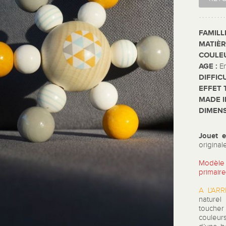
FAMILL
MATIÈR
COULE
AGE :
E
DIFFIC
EFFET 
MADE I
DIMENS
Jouet 
original
Modèle 
primaire
A L'AR
naturel
toucher
couleur