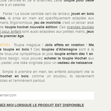
toupie pour bébé
oule centrale et de 6 antennes, cette
e à un satellite.
jouet en bois
 :
Facile ! La boule centrale sert de lanceur,
ébé,
la prise en main est spécifiquement adaptée aux
jeu de
motricité
 mains. Ergonomique,
, c'est un lancer aisé
toupie hochet nouvelle édition
tte
. Ces
grandes toupies
jeux
l pour enfant
sont aussi adaptées aux petites mains,
ie premier âge
.
Jolis effets en rotation
Ma
ATION :
Toupie magique !
!
e toupie en bois !
toupies d’Allemagne
Ces
sont à la
toupie enfant dès 1 an
de tous,une sympathique et jolie
.
acheter la toupie Hochet
bois design, vous pouvez
aux
cadeau de naissance
 pastel, une idée originale pour un
.
 :
Simple à prendre en main, les enfants adoptent vite la
 hochet en bois
, comme un doudou, ils deviennent
ables et l’emmènent partout.
EZ-MOI LORSQUE LE PRODUIT EST DISPONIBLE