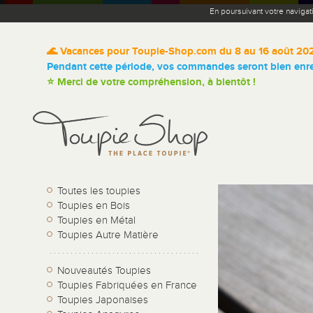
En poursuivant votre navigat
🌊 Vacances pour Toupie-Shop.com du 8 au 16 août 20
Pendant cette période, vos commandes seront bien enreg
⭐ Merci de votre compréhension, à bientôt !
Toutes les toupies
Toupies en Bois
Toupies en Métal
Toupies Autre Matière
Nouveautés Toupies
Toupies Fabriquées en France
Toupies Japonaises