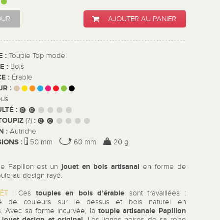
:
OUR
AJOUTER AU PANIER
E :
Toupie Top model
E :
Bois
E :
Érable
UR :
ous
ULTÉ :
TOUPIZ
:
(?)
N :
Autriche
IONS :
50 mm
60 mm
20 g
jouet en bois artisanal
ie Papillon est un
en forme de
ule au design rayé.
toupies en bois
d’érable
ÊT :
Ces
sont travaillées :
é de couleurs sur le dessus et bois naturel en
toupie artisanale
Papillon
. Avec sa forme incurvée, la
jouet design et original
e
. Les lignes noires de sa robe