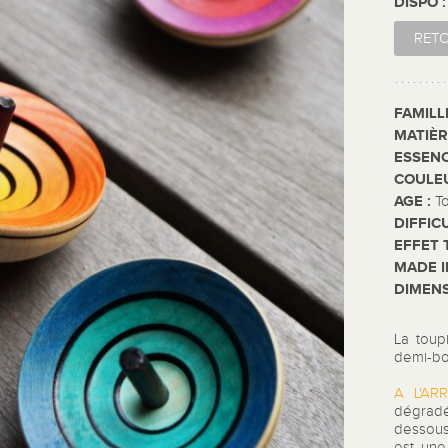
DISPO 
RET
FAMILL
MATIÈR
ESSENC
COULE
AGE :
T
DIFFIC
EFFET 
MADE I
DIMENS
La toup
demi-bo
A L'ARR
dégrad
dessous
est un