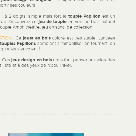
sortir ses couleurs !
toupie Papillon
 :
à 2 doigts, simple mais fort, la
est un
jeu de toupie
rde. Découvrez ce
en version bois naturel
toupie Amphithéâtre, jeu artisanal de collection
.
jouet en bois
TION :
Ce
coloré est très stable. Lancées
toupies Papillons
semblent s’immobiliser en tournant, on
 qu'elles s'envolent !
jeux design en bois
:
Ces
nous font penser aux ailes des
s l'été et à des yeux de hibou l'hiver.