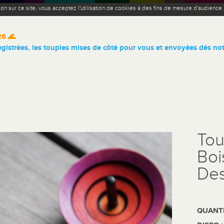
ion sur ce site, vous acceptez l'utilisation de cookies à des fins de mesure d'audience
26 🌊
istrées, les toupies mises de côté pour vous et envoyées dès not
Tou
Boi
Des
QUANTI