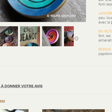
font res
LANCER
peu lou
avec la
EN ROTA
fort, les
aimerait
BONUS 
papillon
R À DONNER VOTRE AVIS
SSI