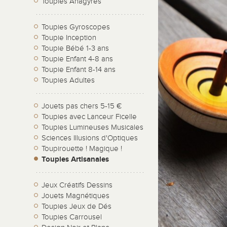
Toupies Anagyres
Toupies Gyroscopes
Toupie Inception
Toupie Bébé 1-3 ans
Toupie Enfant 4-8 ans
Toupie Enfant 8-14 ans
Toupies Adultes
Jouets pas chers 5-15 €
Toupies avec Lanceur Ficelle
Toupies Lumineuses Musicales
Sciences Illusions d'Optiques
Toupirouette ! Magique !
Toupies Artisanales
Jeux Créatifs Dessins
Jouets Magnétiques
Toupies Jeux de Dés
Toupies Carrousel