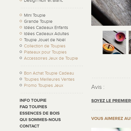
Design Noir et Blanc
Mini Toupie
Grande Toupie
Idées Cadeaux Enfants
Idées Cadeaux Adultes
Toupie Jouet de Noël
Collection de Toupies
Plateaux pour Toupies
Accessoires Jeux de Toupie
Bon Achat Toupie Cadeau
Toupies Meilleures Ventes
Promo Toupies Jeux
Avis :
INFO TOUPIE
SOYEZ LE PREMIE
FAQ TOUPIES
ESSENCES DE BOIS
VOUS AIMEREZ AU
QUI SOMMES-NOUS
CONTACT