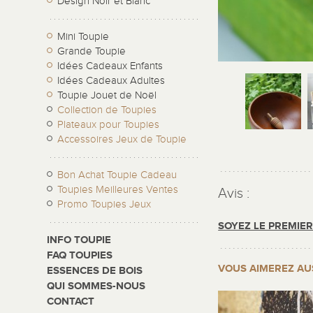
Design Noir et Blanc
Mini Toupie
Grande Toupie
Idées Cadeaux Enfants
Idées Cadeaux Adultes
Toupie Jouet de Noël
Collection de Toupies
Plateaux pour Toupies
Accessoires Jeux de Toupie
Bon Achat Toupie Cadeau
Toupies Meilleures Ventes
Avis :
Promo Toupies Jeux
SOYEZ LE PREMIE
INFO TOUPIE
FAQ TOUPIES
VOUS AIMEREZ AU
ESSENCES DE BOIS
QUI SOMMES-NOUS
CONTACT