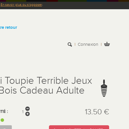
.
En savoir plus ou s'opposer
.
re retour
Connexion
i Toupie Terrible Jeux
Bois Cadeau Adulte
13.50 €
TÉ :
: