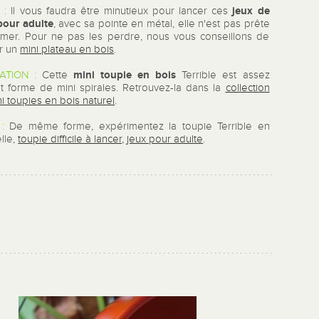
jeux de
 :
Il vous faudra être minutieux pour lancer ces
pour adulte
, avec sa pointe en métal, elle n'est pas prête
îmer. Pour ne pas les perdre, nous vous conseillons de
ur un
mini plateau en bois
.
mini toupie en bois
ATION :
Cette
Terrible est assez
et forme de mini spirales. Retrouvez-la dans la
collection
i toupies en bois naturel
.
:
De même forme, expérimentez la toupie Terrible en
elle,
toupie difficile à lancer, jeux pour adulte
.