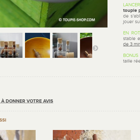
LANCER
toupie 
de s'ab
jouer s
EN ROT
stable 
de 3 min
BONUS 
taille ré
R À DONNER VOTRE AVIS
SSI