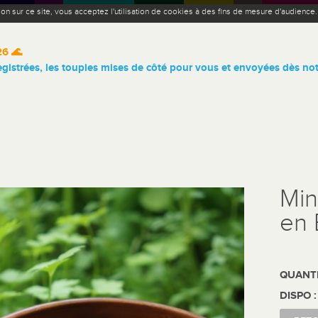
ion sur ce site, vous acceptez l'utilisation de cookies à des fins de mesure d'audience
26 🌊
istrées, les toupies mises de côté pour vous et envoyées dès not
Min
en 
QUANTI
DISPO 