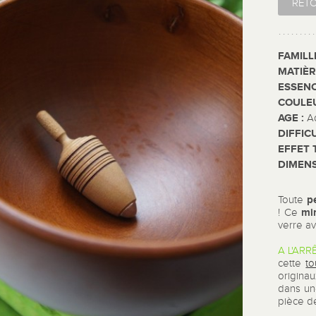
RET
FAMILL
MATIÈR
ESSENC
COULE
AGE :
A
DIFFIC
EFFET 
DIMENS
p
Toute
min
! Ce
verre a
A L'ARRÊ
cette
to
origina
dans un
pièce de