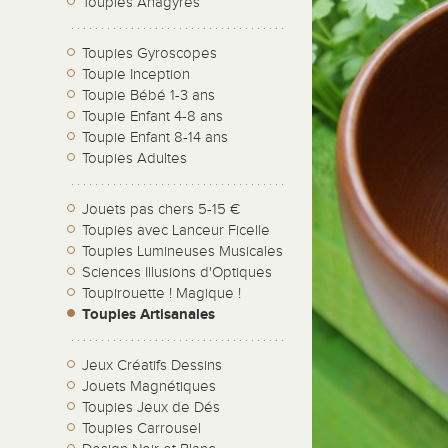
Toupies Anagyres
Toupies Gyroscopes
Toupie Inception
Toupie Bébé 1-3 ans
Toupie Enfant 4-8 ans
Toupie Enfant 8-14 ans
Toupies Adultes
Jouets pas chers 5-15 €
Toupies avec Lanceur Ficelle
Toupies Lumineuses Musicales
Sciences Illusions d'Optiques
Toupirouette ! Magique !
Toupies Artisanales
Jeux Créatifs Dessins
Jouets Magnétiques
Toupies Jeux de Dés
Toupies Carrousel