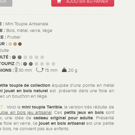
OUR
AJOUTER AU PANIER
E :
Mini Toupie Artisanale
E :
Bois, métal, verre, liège
E :
Fruitier
UR :
dulte
ULTÉ :
TOUPIZ
:
(?)
IONS :
30 mm
15 mm
20 g
etite toupie de collection
équipée d'une pointe en métal
i jouet en bois naturel
est présenté dans une fiole en
vec un bouchon en liège.
mini toupie Terrible
T :
Voici la
, la version très réduite de
petits jeux en bois
upie en bois jeu artisanal
. Ces
sont
cadeau original pour adulte
ux, une idée de
. Présenté
jouet en bois artisanal
e fiole en verre, ce
est une petite
 bois, ne convient pas aux enfants.