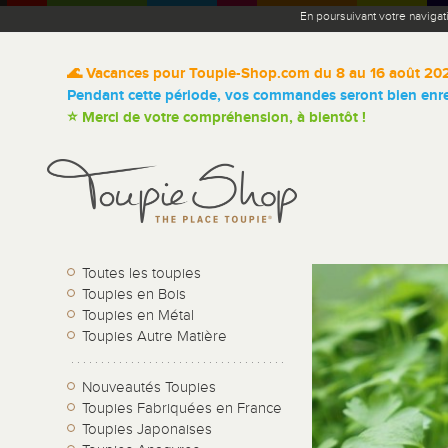
En poursuivant votre navigat
🌊 Vacances pour Toupie-Shop.com du 8 au 16 août 20
Pendant cette période, vos commandes seront bien enreg
⭐ Merci de votre compréhension, à bientôt !
Toutes les toupies
Toupies en Bois
Toupies en Métal
Toupies Autre Matière
Nouveautés Toupies
Toupies Fabriquées en France
Toupies Japonaises